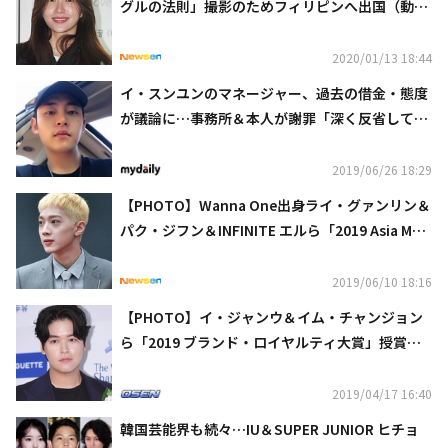
グルの法則」撮影のためフィリピンへ出国（動画
あり）
2020/01/13 18:44
イ・スンユンのマネージャー、過去の借金・態度
が議論に…事務所＆本人が謝罪「深く反省してい
る」
2019/06/26 18:29
【PHOTO】Wanna One出身ライ・グァンリン＆
パク・ジフン＆INFINITE エルら「2019 Asia Mod
el Awards」に出席
2019/06/10 18:16
【PHOTO】イ・ジャンウ＆イム・チャンジョン
ら「2019 ブランド・ロイヤルティ大賞」授賞式
に出席
2019/04/17 16:40
韓国芸能界も続々…IU＆SUPER JUNIOR ヒチョ