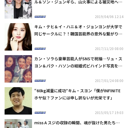
ル＆ソン・ジュンギら、山火事による被災地へ寄
付「胸が痛い」
2019/04/06 12:14
キム・テヒ＆イ・ハニ＆オ・ジョンヨンが大学で
同じサークルに？！韓国芸能界の意外な繋がりに
注目
2017/11/20 08:00
カン・ソラら豪華芸能人がSNSで祝福…リュ・ス
ヨン＆パク・ハソンの結婚式ビハインド写真を公
開
2017/01/24 08:00
“60kg減量に成功”キム・スヨン「僕がINFINITE
ホヤ似？ファンには申し訳ないが光栄です」
2015/05/17 19:03
miss A スジの収録の瞬間、魂が抜けた男たち…