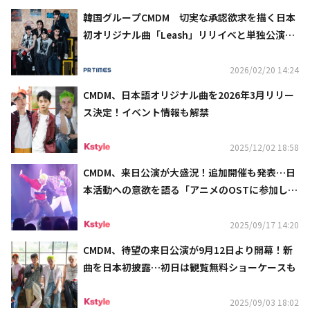
韓国グループCMDM 切実な承認欲求を描く日本
初オリジナル曲「Leash」リリイベと単独公演決
定！
2026/02/20 14:24
CMDM、日本語オリジナル曲を2026年3月リリー
ス決定！イベント情報も解禁
2025/12/02 18:58
CMDM、来日公演が大盛況！追加開催も発表…日
本活動への意欲を語る「アニメのOSTに参加した
い」
2025/09/17 14:20
CMDM、待望の来日公演が9月12日より開幕！新
曲を日本初披露…初日は観覧無料ショーケースも
2025/09/03 18:02