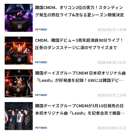
韓国CMDM、オリコン2位の実力！スタンディン
グ発生の熱狂ライブ&次なる夏シーズン開催決定
2026/05/25 13:08
CMDM、韓国デビュー3周年超満員90分ライブ！
圧巻のダンスステージに涙のサプライズまで
2026/04/28 15:35
韓国ボーイズグループCMDM 日本初オリジナル曲
「Leash」が好発進を記録！GWには韓国デビュ
ー3周年などを含む再来日公演決定
2026/03/31 13:43
韓国ボーイズグループCMDMが3月10日発売の日
本初オリジナル曲「Leash」を記者会見で披露！
リリイベと単独公演も開催中！
2026/03/06 13:21