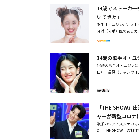
プ、ペ・アヒョン、コン・
14歳でストーカ
ン、小栗旬とのツーショッ
JUNIOR ソンミン＆
いてきた」
歌手オ・ユジンが、スト
麻浦（マポ）区のあるカ
カー事件に言及した。彼
網法違反（名誉毀損）の
って来るだけでなく、祖
14歳の歌手オ・ユ
きた。3月5日、昌原（
く、悪質だ。被害者の年
14歳の歌手オ・ユジン
ューで、現在の心境を淡
日）、昌原（チャンウォ
がこみあげてきて、おば
ストーキング処罰法違反
るのか』と気を揉んでい
オ・ユジンを自分の娘だ
んなことが？』と思いま
た疑いが持たれている。
ました」とつけ加えた。
き込みを残したことが確
ンタルの秘訣について彼
降、A氏が被害者に近づ
「THE SHOW
動をするの？』と言えば
教養番組「気になる話Y
ャーが新型コロナ
（悲しいことがあっても
頭から足先までそっくり
ら役に立ったこともあり
歌手のシン・スンテのマ
した」と答えた。A氏に対
た「THE SHOW」の制
ーカーを告訴学校を訪問
W」の関係者はOSEN