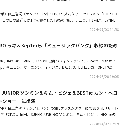
）区上岩洞（サンアムドン）SBSプリズムタワーでSBS MTV「THE SHO
この日の放送には1位を獲得したTWSの他に、チュウ、H1-KEY、EVNNE、
、WOOAH、ギュビン、TraxX出身のジョンモ、オ・ユジン、IMFACT出身のパク・
2024/07/03 11:58
Big Ocean、BLINGONEらが出演した。※この記事は現地メディアの取材に
つきがございますので、予めご了承ください。・H1-KEY、第5のメンバー
TRO ラキ＆Kep1erら「ミュージックバンク」収録のため
アルバムで不良コンセプトに初挑戦・EVNNE、自己紹介もわちゃわちゃ！
「180度異なる魅力」を披露
、Kep1er、EVNNE、IZ*ONE出身のクォン・ウンビ、CRAXY、cignatur
Shop、ギュビン、オ・ユジン、イ・ジニ、BAE173、BLITZERS、ONE PACT、
ambino＆Toigo＆HolyBangらがソウル永登浦（ヨンドゥンポ）区汝矣島（ヨ
2024/06/28 19:05
れる「ミュージックバンク」のリハーサルに参加するため、放送局へ向かっ
ディアの取材によるものです。写真にばらつきがございますので、予めご了
R JUNIOR ソンミン＆キム・ヒジェ＆BESTie カン・へヨ
O ラキ、2ndミニアルバム「BLANK」トラックリストを公開全ての作曲・作
再契約に言及絆の強さをアピール「メンバーのためにも活動を続けたかった」
トショー」に出演
ポ）区上岩洞（サンアムドン）のSBSプリズムタワーにてSBS FiL「ザ・ト
われた。同日、SUPER JUNIORのソンミン、キム・ヒジェ、BESTieのカ
ン、オ・ユジン、ウン・ガウン、ハンガン、チャン・ソンホ、チョン・ヘリ
2024/04/02 12:19
ギ、チョン・ソジュ、ボク・ジウン、DooRi、チェ・ユナ、チョ・ミョンソ