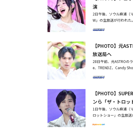
演
2日午後、ソウル麻浦（マポ
W」の生放送が行われた。
BLITZERS、CRAXY
ジェオプ、PRIMROSE、
よるものです。写真にばら
【PHOTO】元AS
とカムバック！？ニュー
爽やかなサマーソングで
放送局へ
28日午前、元ASTROのラキ
e、TRENDZ、Candy 
WOOAH、H1-KEY、J
イド）KBS新館で行わ
た。※この記事は現地メ
【PHOTO】SUPE
承ください。・元ASTR
詞に参加・Kep1er、
ンら「ザ・トロッ
（動画あり）
1日午後、ソウル麻浦（マ
ロットショー」の生放送が行
ン・へヨン、ホン・ジユ
ン、キム・テヨン、ヨン