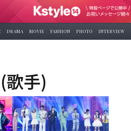
C
DRAMA
MOVIE
FASHION
PHOTO
INTERVIEW
(歌手)