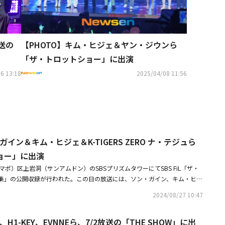
放送の
【PHOTO】キム・ヒジェ＆ヤン・ジウンら
「ザ・トロットショー」に出演
6 13:18
2025/04/08 11:56
ガイン＆キム・ヒジェ＆K-TIGERS ZERO ナ・テジュら
ョー」に出演
マポ）区上岩洞（サンアムドン）のSBSプリズムタワーにてSBS FiL「ザ・
集」の公開収録が行われた。この日の放送には、ソン・ガイン、キム・ヒジ
RO ナ・テジュ、カン・ヘヨン、ヤン・ジウン、シンユ、オ・ユジン、ハン・ヘジ
2024/08/27 10:47
アン・ソンフン、ホン・ジユンらが出演した。・【PHOTO】キム・ヒジェ
O ナ・テジュ＆ヤン・ジウンら「ザ・トロットショー」に出演・ソン・ガイン、自
H1-KEY、EVNNEら、7/2放送の「THE SHOW」に出
観客も？「人々に慰めと希望を与えられる歌手になりたい」