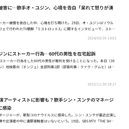
フン、イ・ソル、ソン・テジンらが出演した。・SUPER JUNIOR ソンミ
ー被害に…歌手オ・ユジン、心境を告白「呆れて怒りが湧
トを公開！日本語でコメント「会えて光栄でした」・【PHOTO】SUPER
パク・グン＆キム・ヒジェら「ザ・トロットショー」に出演
ーカー被害を告白した中、心境を打ち明けた。29日、オ・ユジンはソウル
フェで行われたTV朝鮮「ミストロット3」に関するインタビューで、ストー
女は14歳だった昨年、60代の男性A氏をストーキング処罰法違反、情報通信
2024/03/30 14:02
疑いで訴えた。A氏は自身がオ・ユジンの父親だと主張し、彼女の学校にや
母に電話をかけて会ってほしいと求めるなど、度を超えた迷惑行為を続けて
ジンにストーカー行為…60代の男性を在宅起訴
チャンウォン）地方裁判所で開かれた公判で検察は「犯行の回数が少なくな
齢も非常に若い」とし、男性に懲役1年を求刑した。オ・ユジンはインタビ
にストーカー行為をした60代の男性が裁判を受けることになった。本日（30
々と伝えた。彼女は「本当に呆れる出来事でした。コメントを確認して怒り
ン）地検晋州（チンジュ）支部刑事2部（部長判事：クァク・グムヒ）は、
あちゃんとお母さんも『この人は悪人だ。一体なぜ子供にこんなことができ
などの疑いでA氏を在宅起訴すると明かした。A氏は今年5月から最近まで、
ました。今は法的に対応中です」と説明した。続いて「以前は『どうしてこ
と主張し、彼女が通っている学校に会いに行ったり、祖母に数回電話をかけ
したが、最近は『こういうこともあり得る』と考え、少し気持ちが落ち着き
2023/11/30 18:27
また、インターネット上で「実親はどこにいるのか」など、50～60件の書
オ・ユジンは15歳という年齢が信じられない成熟した姿を見せた。強いメ
認された。検察は再犯の懸念があると判断し、警察から事件を引き継いで以
女は「生まれた時からこうでした。誰かが私に『あなたはなぜこのような行
くことができないようにする暫定措置の決定を下した。A氏は先月、SBS時事
」出演アーティストに影響も？歌手シン・スンテのマネージ
、『こうすることだってあり得るでしょう？』と思って乗り越えました。
」とのインタビューを通じて「手の形、歯牙まで似ている。骨の構造自体が
に感染
）あまり心に留めない方なんです。そのような性格が歌手として生活しなが
」と、オ・ユジンが自分の娘だと主張した。
ます。幼い頃から『言うべきことは全部言うクールな子だ』と言われてきま
ネージャーが、新型コロナウイルスに感染した。シン・スンテが最近出演し
する宣告公判は4月9日に行われる。・14歳の歌手オ・ユジン、60代のスト
作陣や出演者の中に濃厚接触者はいないという。19日、SBS MTV「THE SHO
・家族に電話も・14歳の歌手オ・ユジンにストーカー行為60代の男性に懲
の取材に対し「シン・スンテさんのマネージャーが新型コロナウイルスに感染