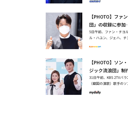
役1年を求刑
したと報告を受けた。現時
中に、濃厚接触者はいな
【PHOTO】フ
一に備えて、制作陣はP
務所にも、このニュース
団」の収録に参加
うかは決まっていない」と
5日午前、ファン・チヨ
歌手のオ・ユジンと共に
ル・ハユン、ジェハ、チ
ださい）」のパフォーマ
島（ヨイド）KBS新館で
たことが分かった。この日
ン・チヨル、新曲「Two
eklyのジハン、ATEEZ
属事務所が非公式グッズ
ン、ONF、THE BOYZ、Hi
【PHOTO】ソ
n）、元Stray Kidsのキ
ジック流浪団」制
演した。シン・スンテの
っている。・THE BOY
31日午前、KBS 2T
＆ONFもカムバック・「
（韓国の演歌）歌手のソ
演！？驚きの告白
ン、シック＆セクシーな
じめ疑惑を否定事務所が