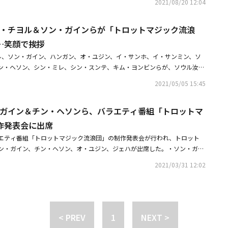
2021/08/20 12:04
点では『THE SHOW』の制作スタッフやシン・スンテさんを除く出演者の
かったものと把握している」と明らかにした。ただし、この関係者は「万が
ァン・チヨル＆ソン・ガインらが「トロットマジック流浪
CR検査を受け、シン・スンテさんと同じ日に出演したアーティストの所属事
を伝えた」とし「現在、PCR検査の結果を待っている。放送を休止するかど
…笑顔で挨拶
説明した。シン・スンテは17日に韓国で放送された「THE SHOW」で、
ル、ソン・ガイン、ハンガン、オ・ユジン、イ・サンホ、イ・サンミン、ソ
「おいそ、ぼいそ、さいそ（いらっしゃい、ごらんください、お買い求めく
ン・ヘソン、シン・ミレ、シン・スンテ、キム・ヨンビンらが、ソウル汝矣
ンスを披露した。その後、彼のマネージャーが新型コロナウイルスに感染し
行われたKBS 2TV「トロットマジック流浪団」の収録に参加した。・ファ
に放送された「THE SHOW」には、MCを務めるWEiのキム・ヨハン、Wee
2021/05/05 15:45
 Letters」のMVでウム・ムンソクと共演悩んでいた僕に・ソン・ガイン、所
のYEOSANGをはじめ、BDC、Wanna One出身のパク・ジフンとハ・ソンウ
に法的対応を予告「違法な要素が多い根絶されるべき」
-L、SKYLE、UNB出身のデウォン、Maka`Maka、N.CUS、777（Triple Seve
ン・ガイン＆チン・ヘソンら、バラエティ番組「トロットマ
ム・ウジン、Weeekly、Golden Child、DREAMCATCHER、オ・ユジンらが出
作発表会に出席
マネージャーの感染を受け、制作陣と出演者たちの検査結果にも関心が集ま
Z「THE SHOW」で1位を獲得！Wanna One出身パク・ジフン＆ハ・ソンウン
Vバラエティ番組「トロットマジック流浪団」の制作発表会が行われ、トロット
BTS（防弾少年団）より2年早く」シン・スンテ、韓国歌手として初出
ン・ガイン、チン・ヘソン、オ・ユジン、ジェハが出席した。・ソン・ガイ
雰囲気のグラビアを公開ギャップのある魅力に視線集中・チン・ヘソン、い
2021/03/31 12:02
コメント「投稿者の身元が把握できない」
< PREV
1
NEXT >