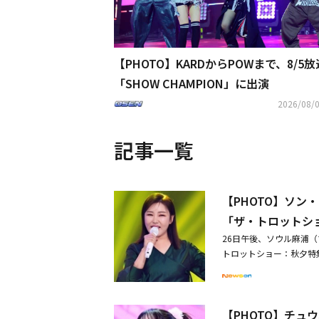
【PHOTO】KARDからPOWまで、8/5
「SHOW CHAMPION」に出演
2026/08/0
記事一覧
【PHOTO】ソン・
「ザ・トロットシ
26日午後、ソウル麻浦（
トロットショー：秋夕特
ェ、K-TIGERS ZE
ン、チョ・ジョンミン、
＆K-TIGERS ZER
【PHOTO】チュウ、
身の歌を聴いて涙を流す