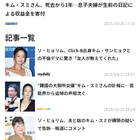
キム・スミさん、死去から1年…息子夫婦が生前の日記に
よる収益金を寄付
2025/10/25 17:31
記事一覧
ソ・ヒョリム、Click-B出身キム・サンヒョクと
の不倫デマに驚き「友人が教えてくれた」
2025/04/22 18:07
“韓国の大御所女優”キム・スミさんの訃報に…芸
能界から追悼の声相次ぐ
2024/10/25 18:14
ソ・ヒョリム、夫と姑のキム・スミが横領の疑い
で告訴…報道にコメント