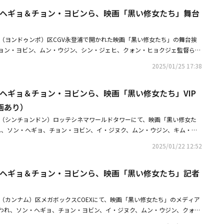
アの取材によるものです。写真にばらつきがございますので、予めご了承く
ン・ヘギョ＆チョン・ヨビンら、映画「黒い修女たち」舞台
】ソン・ヘギョ＆チョン・ヨビン＆イ・ジヌク、映画「黒い修女たち」舞台挨
ォン、映画「黒い修女たち」に特別出演
浦（ヨンドゥンポ）区CGV永登浦で開かれた映画「黒い修女たち」の舞台挨
ョン・ヨビン、ムン・ウジン、シン・ジェヒ、クォン・ヒョクジェ監督らが
オカルトの新境地を開拓したという評価を受けて観客を魅了した「プリース
2025/01/25 17:38
編で、強力な悪霊にとりつかれた少年を救うため奮闘する人々の物語を描い
現地メディアの取材によるものです。写真にばらつきがございますので、予
・ヘギョ＆チョン・ヨビンら、映画「黒い修女たち」VIP
HOTO】ソン・ヘギョ＆チョン・ヨビンら、映画「黒い修女たち」VIP試写
ソン・ヘギョ、映画「黒い修女たち」で喫煙の演技に挑戦6ヶ月前から練習
画あり）
洞（シンチョンドン）ロッテシネマワールドタワーにて、映画「黒い修女た
われ、ソン・ヘギョ、チョン・ヨビン、イ・ジヌク、ムン・ウジン、キム・グ
ォン・ヒョクジェ監督が出席した。同作は、韓国オカルトの新境地を開拓し
2025/01/22 12:52
客を魅了した「プリースト 悪魔を葬る者」の続編で、強力な悪霊にとりつ
る人々の物語を描いた作品だ。・【PHOTO】AOA ソリョン＆Girl's Day
ン・ヘギョ＆チョン・ヨビンら、映画「黒い修女たち」記者
映画「黒い修女たち」VIP試写会に出席（動画あり）・ソン・ヘギョ、映画
の演技に挑戦6ヶ月前から練習した
南（カンナム）区メガボックスCOEXにて、映画「黒い修女たち」のメディア
われ、ソン・ヘギョ、チョン・ヨビン、イ・ジヌク、ムン・ウジン、クォ
席した。同作は、韓国オカルトの新境地を開拓したという評価を受けて観客