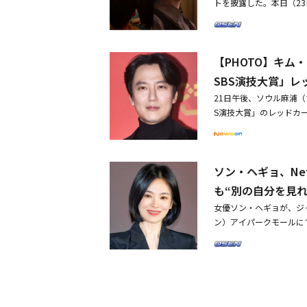
トを披露した。本日（2
は、長い間悪霊に苦しめ
（監督：クォン・ヒョク
が修女ユニア役を通じて
りつかれた少年を救うた
は、映像作品としての完
韓国の劇場を盛り上げる
エクソシズムに反対して
【PHOTO】キム
うためなら手段を選ばな
を予告し、緊張感を加え
い顔を予告し、強いカリ
SBS演技大賞」レ
演じたムン・ウジンは、
修女ミカエラ役のチョン
た「黒い修女たち」は、
21日午後、ソウル麻浦（
倍増させた。また、エク
S演技大賞」のレッドカ
努力するアンドレア神父
ュン、クァク・シヤン、B
を救おうとする彼らの関
ュン、キム・ギョンナム
治療法を尽くしても解決
ン・スンウォン、チ・ス
りのない苦しみに疲れた
ソン・ヘギョ、Ne
ングォン、キム・アヨン
にいる2人の修女の姿で
「2024 SBS演技大賞
も“別の自分を見れ
女たち」は、差別化され
技大賞」大賞候補6人を
月24日に公開される。
女優ソン・ヘギョが、ジ
ン）アイパークモールに
は、クォン・ヒョクジェ
などが出席し、作品につ
人々の物語を描いた作品だ
万人の観客を魅了した映
い身分の修女たちが、禁