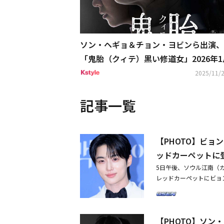
ソン・ヘギョ＆チョン・ヨビンら出演、
「鬼胎（クィテ）黒い修道女」2026年1
日に日本公開！
2025/11/2
記事一覧
【PHOTO】ビョ
ッドカーペットに
5日午後、ソウル江南（カン
レッドカーペットにビョ
ウ、DEX、ユ・ジェソ
チャン・ソンボムらが登場し
演劇分野で活躍した大衆
【PHOTO】ソ
ペ・スジ、パク・ボゴム