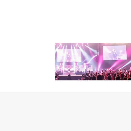
ョクジェ監督は、「今年
れる演技とスタッフの努
しい」とし、「キャステ
いるけれど、このような
の感情がそのまま観客の
を葬る者」の続編を担当
督の作品がとても好きだ
と一緒に制作できるので
く迫ってくると思うので
身分から様々な物語が展
る面白みもあり、つながり
～」（以下、「ザ・グロ
女たち」で少年を救うた
一面を見せる予定だ。「
いて、彼女は「私もどの
たので、次の作品に少し
ルものを演じてから、新
た。そうして出会ったの
分を見れるのではないか
決意する修女ミカエラを
エネルギーは言葉で発す
た。細かく状況を把握し