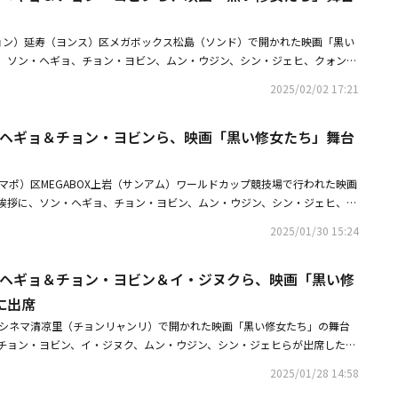
T AWARD」候補作品を発表・「第61回百想芸術大賞」パク・ボゴム、ビョン・ウ
ンら実力派俳優たちの候補が公開
ョン）延寿（ヨンス）区メガボックス松島（ソンド）で開かれた映画「黒い
、ソン・ヘギョ、チョン・ヨビン、ムン・ウジン、シン・ジェヒ、クォン・
した。同作は、韓国オカルトの新境地を開拓したという評価を受けて観客を
2025/02/02 17:21
悪魔を葬る者」の続編で、強力な悪霊にとりつかれた少年を救うため奮闘す
品だ。・ソン・ヘギョ、映画「黒い修女たち」で喫煙の演技に挑戦6ヶ月前
ン・ヘギョ＆チョン・ヨビンら、映画「黒い修女たち」舞台
ギョ＆チョン・ヨビン主演の映画「黒い修女たち」メイン予告映像とポスタ
マポ）区MEGABOX上岩（サンアム）ワールドカップ競技場で行われた映画
挨拶に、ソン・ヘギョ、チョン・ヨビン、ムン・ウジン、シン・ジェヒ、ク
が出席した。同作は、韓国オカルトの新境地を開拓したという評価を受けて
2025/01/30 15:24
スト 悪魔を葬る者」の続編で、強力な悪霊にとりつかれた少年を救うため
いた作品だ。※この記事は現地メディアの取材によるものです。写真にばら
ン・ヘギョ＆チョン・ヨビン＆イ・ジヌクら、映画「黒い修
予めご了承ください。・【PHOTO】ソン・ヘギョ＆チョン・ヨビン＆イ・
女たち」舞台挨拶に出席・ソン・ヘギョ、映画「黒い修女たち」で喫煙の演
に出席
習した
テシネマ清凉里（チョンリャンリ）で開かれた映画「黒い修女たち」の舞台
チョン・ヨビン、イ・ジヌク、ムン・ウジン、シン・ジェヒらが出席した。
新境地を開拓したという評価を受けて観客を魅了した「プリースト 悪魔を
2025/01/28 14:58
な悪霊にとりつかれた少年を救うため奮闘する人々の物語を描いた作品だ。