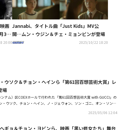
映画
Jannabi、タイトル曲「Just Kids」MV公
月30
開…ムン・ウジン＆チェ・ミョンビンが登場
8 20:00
2025/10/22 18:20
ン・ウソク＆チョン・ヘインら「第61回百想芸術大賞」レ
登場
ナム）区COEXホールで行われた「第61回百想芸術大賞 with GUCCI」の
ン・ウソク、チョン・ヘイン、ノ・ジェウォン、ソン・ゴニ、オン・ソン
ク、キム・ウォンフン、ユン・ジュサン、ムン・ウジン、キム・ジョンジン、
2025/05/06 12:04
た。「第61回百想芸術大賞 with GUCCI」には1年間、テレビ・映画・
文化芸術界従事者が総出動する。昨年に引き続き、今年もシン・ドンヨプ、
ン・ヘギョ＆チョン・ヨビンら、映画「黒い修女たち」舞台
の3人がMCを務めた。・キム・ゴウン主演作も百想芸術大賞、今年で3度目