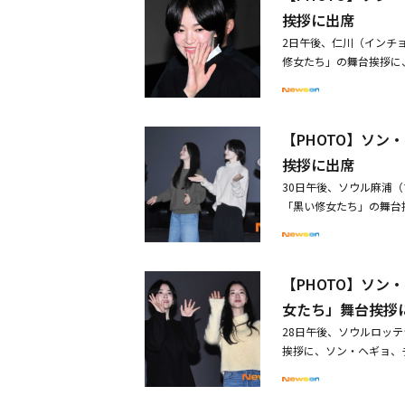
の「GUCCI IMPAC
挨拶に出席
ソク、IU、キム・ヘユ
2日午後、仁川（インチ
修女たち」の舞台挨拶に
ヒョクジェ監督らが出席
魅了した「プリースト 
る人々の物語を描いた作
【PHOTO】ソ
から練習した・ソン・ヘ
ーを公開
挨拶に出席
30日午後、ソウル麻浦（
「黒い修女たち」の舞台
ォン・ヒョクジェ監督ら
観客を魅了した「プリー
奮闘する人々の物語を描
【PHOTO】ソ
つきがございますので、
ジヌクら、映画「黒い修
女たち」舞台挨拶
技に挑戦6ヶ月前から練
28日午後、ソウルロッ
挨拶に、ソン・ヘギョ、
同作は、韓国オカルトの
葬る者」の続編で、強力