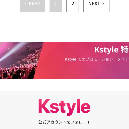
、一生懸命に撮影し、新年に初公開されるので、俳優の方々のエネルギー溢
< PREV
1
2
NEXT >
力が込められた映画が、スクリーンを通じて観客の皆さんと繋がったらうれ
ィングのニュースを聞いて最初に感じたことは、感謝だった。鮮明に覚えて
新鮮な組み合わせで出会えたことに本当に感謝する気持ちが大きかった。こ
皆さんにも伝わればいいなと思う」と伝えた。そして、「プリースト 悪魔
することになったことについて、「すごくファンで、チャン・ジェヒョン監
。続編なのでプレッシャーも大きかった。素晴らしい俳優と最高のスタッフ
、勇気を出して挑戦した。このジャンルは現実に近ければ近いほど、より強
、その部分をしっかりと表現しようとした。『黒い修女たち』は修女という
開され、新しい物語が生まれるが、『プリースト 悪魔を葬る者』と比較す
もあると思った」と話した。Netflix「ザ・グローリー ～輝かしき復讐
ーリー」）で圧巻の演技を披露し、好評を博したソン・ヘギョは、「黒い修
めに手段と方法を選ばずに儀式を準備する修女ユニア役を務め、再び新たな
ザ・グローリー」以降の初の作品として「黒い修女たち」を選んだ理由につ
ような作品を選ぶか気になったけれど、『ザ・グローリー』でとても愛され
プレッシャーを感じた」と明かした。続けて「『ザ・グローリー』でジャン
しい演技が面白く感じ、シナリオや脚本を見る時、ジャンルものを多く見
が『黒い修女たち』だった。何となく『黒い修女たち』を演じたら、別の自
という期待があった」と付け加えた。ユニアを助け、黒い修女になることを
演じるチョン・ヨビンは、「一番重要なことは、リアクションだと思った。
るセリフよりも、眼差しや体の震え、緊張感で見せることができると思っ
公式アカウントをフォロー！
ようと思ったし、私にとって一番の力になったのはヘギョ先輩の目だった」