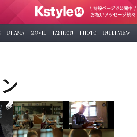
C
DRAMA
MOVIE
FASHION
PHOTO
INTERVIEW
ジン