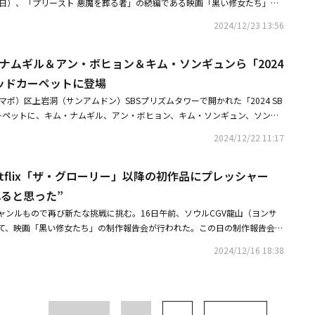
3日）、「プリースト 悪魔を葬る者」の続編である映画「黒い修女たち」
られたヒジュンを救おうとする登場人物たちの姿が目を引く。ソン・ヘギョ
ジェ）がスチールカットを公開した。「黒い修女たち」は、強力な悪霊にと
見せるこれまで見せたことのない演技や、チャン・ヨビンの繊細な表現力
2024/12/23 13:56
め奮闘する人々の物語を描いた作品だ。今回公開されたスチールは、新年の
成度の高さをうかがわせた。医学を信頼するパウロ神父役のイ・ジヌクは、
俳優たちの強烈なエネルギーを予告している。悪霊にとりつかれた少年を救
2人の修女と激しく対立。自身以外は信じないという姿勢で少年を救うこと
・ナムギル＆アン・ボヒョン＆キム・ソンギュンら「2024
い修女ユニア役のソン・ヘギョのスチールは、これまで見たことのない新し
る。訳も分からず苦しめられながらも、誰よりも生きたいと願うヒジュンを
スマ性を放って目を引く。ここに決意を固めたような眼差しで微笑んでいる
ッドカーペットに登場
ヒジュンの人物像を繊細に描き出した。公開を前に強烈なインパクトを与え
・ヨビンのスチールは、一緒に儀式を準備する2人の修女の物語への関心を
韓国で24日に上映スタート。
マポ）区上岩洞（サンアムドン）SBSプリズムタワーで開かれた「2024 SB
ソシズムに反対する精神科医パウロ神父役のイ・ジヌク、少年を救うために
ーペットに、キム・ナムギル、アン・ボヒョン、キム・ソンギュン、ソンジ
役で特別出演したホ・ジュノのスチールは、それぞれの方法で少年ヒジュン
lock BのP․O、イ・ギュハン、キム・ジフン、ソ・ヒョヌ、カン・サンジ
係に対する好奇心を刺激する。エクソシズムから医学的治療まで、あらゆる
2024/12/22 11:17
、キム・ジュンハン、キム・シンビ、ムン・ウジン、ソ・ボムジュン、チョ
しない異常症状に苦しむ少年ヒジュン役のムン・ウジンのスチールは、終わ
ンヒョン、シン・ドンヨプ、コ・ギュピル、アン・チャンファン、キム・イ
顔で熱演を期待させる。海、アイスクリーム屋、神堂など、多様な空間の中
tflix「ザ・グローリー」以降の初作品にプレッシャー
らが登場した。・【PHOTO】パク・シネ＆チャン・ナラ＆キム・ヘユンら
、様々なキャラクターの魅力を収めたスチール9種を公開した映画「黒い修
」レッドカーペットに登場・アン・ボヒョンからパク・シネまで「2024 SBS演
ると思った”
た設定と俳優たちの熱演で、新年の劇場を魅了する予定だ。韓国で2025年1
公開
ャンルもので再び新たな挑戦に挑む。16日午前、ソウルCGV龍山（ヨンサ
て、映画「黒い修女たち」の制作報告会が行われた。この日の制作報告会に
監督をはじめ、ソン・ヘギョ、チョン・ヨビン、イ・ジヌク、ムン・ウジン
2024/12/16 18:38
いて語った。同作は、強力な悪霊にとりつかれた少年を救うため奮闘する
。2015年に公開され、韓国のオカルト映画の新たな境地を切り開き、544
画「プリースト 悪魔を葬る者」の続編で、エクソシスムが許可されていな
じられた儀式に出るというユニークな設定で期待を高めている。クォン・ヒ