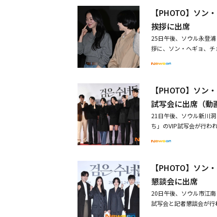
※この記事は現地メディ
【PHOTO】ソ
ださい。・【PHOTO
拶に出席・カン・ドンウ
挨拶に出席
25日午後、ソウル永登
拶に、ソン・ヘギョ、チ
出席した。同作は、韓国
ト 悪魔を葬る者」の続
た作品だ。※この記事は
【PHOTO】ソン
めご了承ください。・【P
会に出席（動画あり）・
試写会に出席（動
した
21日午後、ソウル新川
ち」のVIP試写会が行
クヒ、シン・ジェヒ、ク
たという評価を受けて観
かれた少年を救うため奮闘す
【PHOTO】ソ
ユラ＆イム・ジヨンら、
「黒い修女たち」で喫煙
懇談会に出席
20日午後、ソウル市江
試写会と記者懇談会が行
ン・ヒョクジェ監督が出