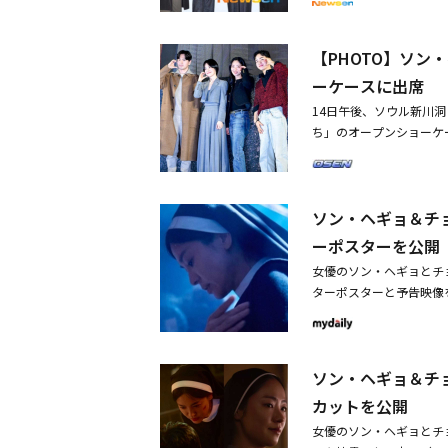
を魅了した「プリースト
する人々の物語を描いた
【PHOTO】ソ
たち」ショーケースに出
映像とポスターを公開
ーケースに出席
14日午後、ソウル新川
ち」のオープンショーケ
ンらが出席した。同作は
リースト 悪魔を葬る者
を描いた作品だ。※この
ソン・ヘギョ＆チ
で、予めご了承ください
映像とポスターを公開・
ーポスターを公開
カットを公開
女優のソン・ヘギョとチ
ターポスターと予告映像
人々の物語を描いた作品
たオーラが表現された。
ーを破る修女」のキャッ
ソン・ヘギョ＆チ
ラもまた、「秘密を抱い
念を感じさせる表情で見
カットを公開
「苦しむ付魔者」という
女優のソン・ヘギョとチ
かれた者特有の冷たい眼