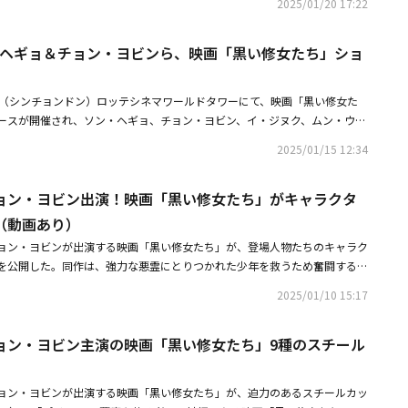
2025/01/20 17:22
 悪魔を葬る者」の続編で、強力な悪霊にとりつかれた少年を救うため奮闘
作品だ。・【PHOTO】ソン・ヘギョ＆チョン・ヨビンら、映画「黒い修女
ン・ヘギョ＆チョン・ヨビンら、映画「黒い修女たち」ショ
席・ソン・ヘギョ＆チョン・ヨビン主演の映画「黒い修女たち」メイン予告
洞（シンチョンドン）ロッテシネマワールドタワーにて、映画「黒い修女た
ースが開催され、ソン・ヘギョ、チョン・ヨビン、イ・ジヌク、ムン・ウジ
、韓国オカルトの新境地を開拓したという評価を受けて観客を魅了した「プ
2025/01/15 12:34
」の続編で、強力な悪霊にとりつかれた少年を救うため奮闘する人々の物語
記事は現地メディアの取材によるものです。写真にばらつきがございますの
ョン・ヨビン出演！映画「黒い修女たち」がキャラクタ
。・ソン・ヘギョ＆チョン・ヨビン主演の映画「黒い修女たち」メイン予告
ソン・ヘギョ＆チョン・ヨビン主演の映画「黒い修女たち」9種のスチール
（動画あり）
ョン・ヨビンが出演する映画「黒い修女たち」が、登場人物たちのキャラク
を公開した。同作は、強力な悪霊にとりつかれた少年を救うため奮闘する
だ。今回公開されたキャラクターポスターでは、登場人物たちが纏う並外れ
2025/01/10 15:17
少年を救うためには手段を選ばない修女ユニア（ソン・ヘギョ）は、「タブ
チフレーズに相応しい眼差しで目を引く。チョン・ヨビン演じる修女ミカエ
ョン・ヨビン主演の映画「黒い修女たち」9種のスチール
た修女」に相応しい佇まいだ。イ・ジヌク演じるパウロ神父は、確固たる信
る者を圧倒する。彼のキャッチフレーズは、「医学を信頼する神父」だ。
紹介だけでも好奇心をくすぐる少年ヒジュン（ムン・ウジン）は、悪霊に憑
ョン・ヨビンが出演する映画「黒い修女たち」が、迫力のあるスチールカッ
差しと強烈な存在感を放っている。同日公開されたキャラクター予告映像で