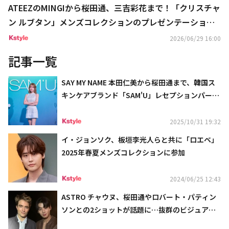
ATEEZのMINGIから桜田通、三吉彩花まで！「クリスチャ
ン ルブタン」メンズコレクションのプレゼンテーション
に出席
2026/06/29 16:00
記事一覧
SAY MY NAME 本田仁美から桜田通まで、韓国ス
キンケアブランド「SAM'U」レセプションパーテ
ィーに登場
2025/10/31 19:32
イ・ジョンソク、板垣李光人らと共に「ロエベ」
2025年春夏メンズコレクションに参加
2024/06/25 12:43
ASTRO チャウヌ、桜田通やロバート・パティン
ソンとの2ショットが話題に…抜群のビジュアル
に視線釘付け