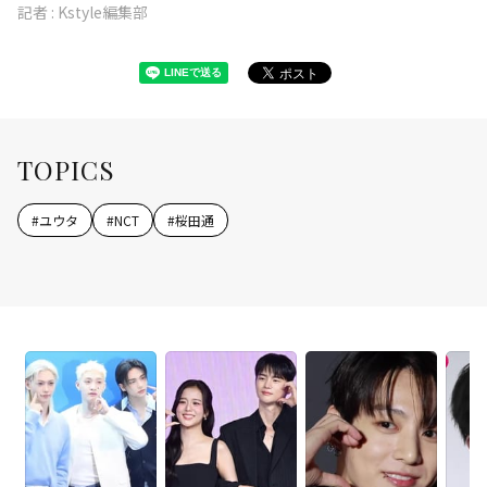
記者 :
Kstyle編集部
TOPICS
#
ユウタ
#
NCT
#
桜田通