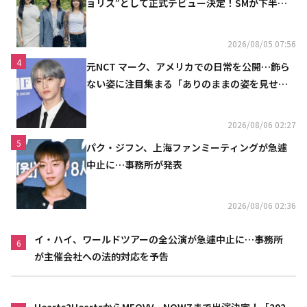
ョリス”として正式デビュー決定！SMが下半期
の計画を公開
2026/08/05 07:56
4
元NCT マーク、アメリカでの日常を公開…飾ら
ない姿に注目集まる「ありのままの姿を見せた
い」（動画あり）
2026/08/06 02:27
5
パク・ジフン、上海ファンミーティングが急遽
中止に…事務所が発表
2026/08/06 02:36
イ・ハイ、ワールドツアーの全公演が急遽中止に…事務所
6
が主催会社への法的対応を予告