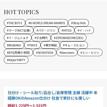
HOT TOPICS
#
THE BOYZ
#
K-WORLD DREAM AWARDS
#
Stray Kids
#
マーク(NCT出身)
#
パク・ジフン
#
HITGS
#
イ・ハイ
#
イ・ジュニョク
#
少女時代
#
ZEROBASEONE(ZB1)
#
BIGBANG
#
TWICE
#
東方神起
#
キム・スヒョン
#
BTS(防弾少年団)
#
SEVENTEEN
#
NewJeans
#
ミン・ヒジン
#
Kstyle PARTY
仕分け・シール貼り/品出し/倉庫管理 主婦 活躍中 未
経験OKのAmazon仕分け 社食で家計にも優しい
時給1,225円～1,531円