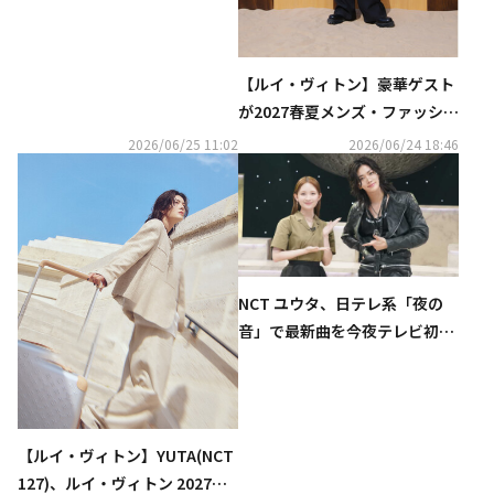
【ルイ・ヴィトン】豪華ゲスト
が2027春夏メンズ・ファッショ
ンショーに来場
2026/06/25 11:02
2026/06/24 18:46
NCT ユウタ、日テレ系「夜の
音」で最新曲を今夜テレビ初披
露！Snow Man 佐久間も絶賛す
る彼の魅力とは
【ルイ・ヴィトン】YUTA(NCT
127)、ルイ・ヴィトン 2027春