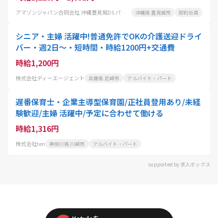
アマゾンジャパン合同会社 沖縄豊見城DS パートタイム
沖縄県 豊見城市
契約社員
シニア・主婦 活躍中!普通免許でOKの介護送迎ドライ
バー・週2日〜・短時間・時給1200円+交通費
時給1,200円
株式会社ディーエージェント
兵庫県 尼崎市
アルバイト・パート
遅番保育士・企業主導型保育園/正社員登用あり/未経
験歓迎/主婦 活躍中/予定に合わせて働ける
時給1,316円
株式会社ten
神奈川県 川崎市
アルバイト・パート
supported by 求人ボックス