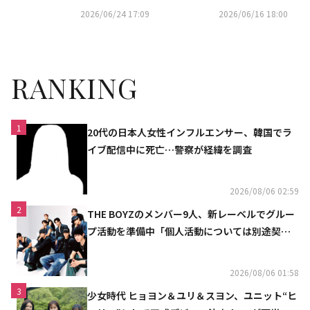
夏メンズ・ファッションショー
2026/06/24 17:09
2026/06/16 18:00
に出席
RANKING
1
20代の日本人女性インフルエンサー、韓国でラ
イブ配信中に死亡…警察が経緯を調査
2026/08/06 02:59
2
THE BOYZのメンバー9人、新レーベルでグルー
プ活動を準備中「個人活動については別途契約
へ」
2026/08/06 01:58
3
少女時代 ヒョヨン＆ユリ＆スヨン、ユニット“ヒ