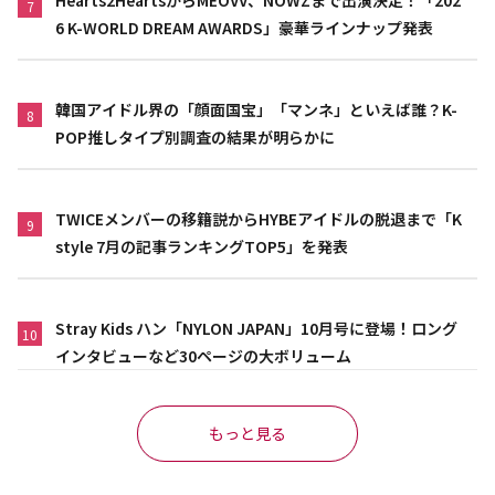
Hearts2HeartsからMEOVV、NOWZまで出演決定！「202
7
6 K-WORLD DREAM AWARDS」豪華ラインナップ発表
韓国アイドル界の「顔面国宝」「マンネ」といえば誰？K-
8
POP推しタイプ別調査の結果が明らかに
TWICEメンバーの移籍説からHYBEアイドルの脱退まで「K
9
style 7月の記事ランキングTOP5」を発表
Stray Kids ハン「NYLON JAPAN」10月号に登場！ロング
10
インタビューなど30ページの大ボリューム
もっと見る