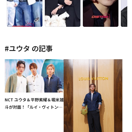
#
ユウタ
の記事
NCT ユウタ＆平野紫耀＆堀米雄
斗が対面！「ルイ・ヴィトン」
ファッションショーでの豪華シ
ョットが話題