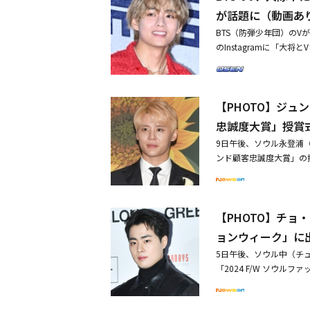
l」の可能性をさらに広
が話題に（動画あ
を彩るグローバル人気K-P
BTS（防弾少年団）の
ルバム「SAD SONG」
のInstagramに「
ランクインし、グローバ
た。動画には、ミュージ
し、ファンを熱狂させる
Vの姿が映っている。特
で「Weverse Con 
いて彼女は「私もARM
年には屋内外の公演を縦
【PHOTO】ジュン
ト写真を追加で公開した
レのあるダンスと華麗なパ
てくれたチョン・ソナに
忠誠度大賞」授賞
まっている。2024年8
が集まるオープンチャット
祭のステージで見せたエネルギ
9日午後、ソウル永登浦（
アルバム「Layover」発売1周年
世界的な人気を集めたグルー
ンド顧客忠誠度大賞」の授賞
る Summer Jeong(@
y」でダブルメガヒット
h、KISS OF LIF
まっている。 昨年彗星
Fly To The Sky
にも注目が集まる。昨年に
※この記事は現地メディ
でMelOn年間チャート
【PHOTO】チョ
ださい。・ジュンス、子
Pリーダーとしての地位を
あり）・【PHOTO】I
ョンウィーク」に
プならではの情熱的な魅力
5日午後、ソウル中（チ
バムとデジタルシングル
「2024 F/W ソウル
熟した魅力を届ける。 2
ギュ、イ・シガン、チン・ジ
印象を残したシンガーソング
KSWAN、ALi、ダンスクル
要音源チャートで長期間上