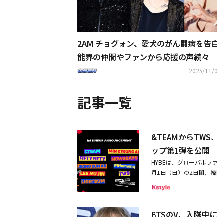
2AM チョグォン、愛犬のがん闘病を告
能界の仲間やファンから応援の声続々
2025/11/0
記事一覧
&TEAMからTWS、
ップ第1弾を公開
HYBEは、グローバルファ
月1日（日）の2日間、
ターテインメント・リゾートで
ナップ9組を発表した。
チャートを席巻している人
BTSのV、入隊
ジャンルのミュージシャンも