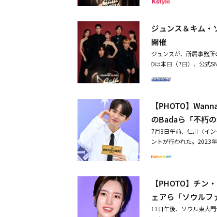
出演する。「ドラキュラ
と期待される。クリスマ
をはじめ、キム・ソヒョ
の優雅な発声と切ない感
式YouTubeチャンネ
ソユンからなるPALMTR
して4番目のシーズンの
ノ、チン・テファ、ソ・ギョ
ジュンス＆キム・ソ
立って9月22日から2
見ることのできる女優チ
全員が参加した2023クリス
ュージカル作品のナンバーに
開催
周年ラインナップに特別
楽配信サイトで発売され
優7人にしか生み出すこ
真価を証明したIVYが
ジュンスが、所属事務所の
ージを披露する。日本国
性を失い、ドラキュラを
Dは本日（7日）、公式
カル俳優の集結に、ファンの関
性を誇るソン・ジュノが
ると、ガラコンサートにはP
CERT TOUR IN JAPA
に上がり、その存在感で
ン）文化会館大劇場にて
00 / 開幕19:00会
いる。また、ミナの婚約
別な時間を過ごす予定だ
ス：「ドラキュラ」「デ
力で一人の女性だけを見
【PHOTO】Wan
今回の公演には、ジュン
リザベート」「モーツァ
ファが復帰する。また、
ァ、ソ・ギョンス、ヤン
のBadaら「不朽
「メンフィス」「ウィキ
クが新たに合流する。ミ
ラコンサートを観覧するた
「モーツァルト」「エク
7月3日午前、仁川（イン
ワフルなボーカルと優れ
Dは、22日から24日
ーニー・トッド」etcソ
ントが行われた。2023
再び舞台に上がる。また
立つ。個性の強い韓国のミュ
ユン：「ギリシャ」etc【
ne出身のキム・ジェファン
もルーシー役に扮し、イ
に、日本のミュージカル
域、VIP専用入場レーン
ョク、チョン・ソナ、イ
爽やかなシャウトが際立
務所レベルのミュージカ
11日（月）18:00～9月
ュンヒョンが参加した。・K
ンスティラー（scene 
の日本での地名度と実力
日（日）23:59・プレイガ
【PHOTO】チン・セ
YBEの新サバイバル番組「
者を意味する）として存
は、日本でオーケストラと共
日（土）10:00～主催：HAVE
ララランド」を6月30
き込むキム・ドハが出演
ェアら「ソウルフ
allad Spring Con
作：iTONY INTERNA
夢幻的かつ感覚的なカラ
を披露した。ソロコンサ
11日午後、ソウル東大門
コラボを通じて独自のコ
ージカルガラコンサート