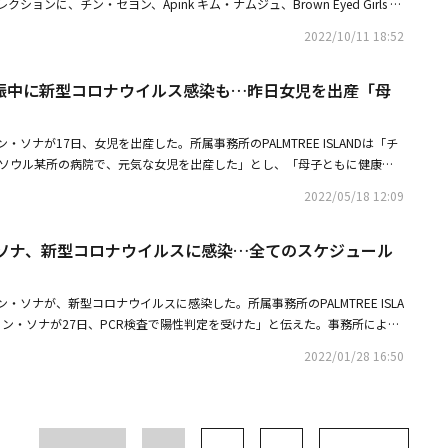
レクションに、チン・セヨン、Apink キム・ナムジュ、Brown Eyed Girls ジ
月6日から来年3月3日までシャルロッテシアターで上演される。
る。日本でのガラコンサートに先立ち、ジュンス、キム・ソヒョン、チョ
ンヨン、チョン・ソナ、アン・ソニョン、チェヨン、ホン・ソクチョン、ワン・
2022/10/11 18:52
チン・テファ、ソ・ギョンス、ヤン・ソユンが参加するPALMTREE ISLAN
席した。・チン・セヨン、近況ショットで見せた明るい笑顔に胸キュン抜群
ートの韓国公演は、22日から24日まで世宗文化会館大劇場で開催される。・
nk キム・ナムジュ、IZ*ONE出身クォン・ウンビとUSJを満喫！キュートな
の20周年記念ファンミーティングツアーが終了AIやコブクロのカバーステー
娠中に新型コロナウイルス感染も…昨日女児を出産「母
ジカルを始めたきっかけに言及「最後に一つ残された武器みたいなものだっ
ソナが17日、女児を出産した。所属事務所のPALMTREE ISLANDは「チ
、ソウル某所の病院で、元気な女児を出産した」とし、「母子ともに健康な
の祝福の中で安静をとっている」と説明した。続けて「家族みんなが尊い新
2022/05/18 12:09
うれしく思い、祝福してくださるたくさんの方々に心より感謝の挨拶を伝え
って1月28日、チョン・ソナは所属事務所を通じて新型コロナウイルスに感
・ソナ、新型コロナウイルスに感染…全てのスケジュール
彼女は1回目のワクチンを接種し、追加の接種を待っていたところ、妊娠が
して2回目以降のワクチンは接種していない状態だった。韓国ミュージカル
チョン・ソナは、2020年4月に1歳年下の事業家との結婚を発表。新型コロ
・ソナが、新型コロナウイルスに感染した。所属事務所のPALMTREE ISLA
先送りにしていた結婚式を、昨年10月に挙げた。・妊娠中チョン・ソナ、
ョン・ソナが27日、PCR検査で陽性判定を受けた」と伝えた。事務所による
染全てのスケジュールを中断・チョン・ソナ、結婚から3ヶ月妊娠を発表
ールの前に自主的にPCR検査を行い、27日午前、保健当局から新型コロナ
2022/01/28 16:50
という通知を受けた。チョン・ソナは1回目のワクチンを接種し、追加の接
妊娠が分かった。そのため慎重を期して、現在ワクチンは接種していない状
いた全てのスケジュールを中止し、防疫当局の指針に従って必要な措置を取
0月に1歳年下の一般男性と結婚し、今月妊娠を発表した。・チョン・ソナ、