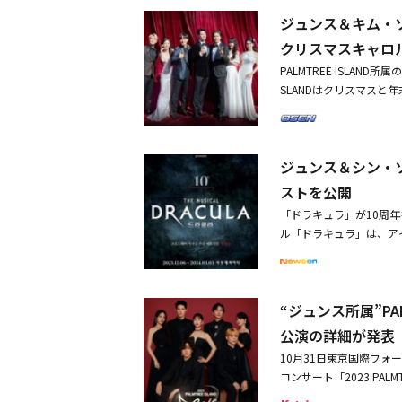
イアン、ミュージカル女
ながらもラインナップに名
ジュンス＆キム・ソヒ
ン・ソニョン、ショーホ
さらに、人気ミュージカ
服務要員に？報道うけコメ
ョン・ソナは2002年ミ
クリスマスキャロ
MV公開ミステリアスな
「ジキル＆ハイド」など
PALMTREE ISLAN
ーバとしての地位を確立
SLANDはクリスマスと年
ド」「アラジン」などに
10月、音源のレコーディ
ンとのコミュニケーション
時、各音楽配信サイトで発売
プンした2人が、音楽フ
カルガラコンサートの開催
Eは「2月の『Weverse
ジュンス＆シン・
ミュージカルファンから
期待の高まりを感じてい
ん、ミュージカルという
ストを公開
新設された夜間の屋外公
CHRISTMAS WISH
メントしている。 第2
「ドラキュラ」が10周
ソヒョン、チョン・ソナ
トの予約販売や「Weverse 
ル「ドラキュラ」は、アイ
ュージカル俳優全員が参
ジとWeverse内の「We
した作品で、400年以
和し、年末に多くのリス
Con Festival・Wever
不滅の愛という魅力的な
「ジキル＆ハイド」「デ
叙情的で没入度のある音
国人が最も愛するミュージカ
“ジュンス所属”PA
するドラキュラ役には、
所属の俳優たちのために
な感性を込めたパワフル
公演の詳細が発表
個人的な作曲は久しぶり
力的な中低音の豊かな声
いる二人の友情が、注目
10月31日東京国際フォー
したチョン・ドンソク、
スマスプレゼントだとい
コンサート「2023 PALMT
つ拒否できない魔性のド
する予定だ。愉快な雰囲気の
詳細が公開された。有名な韓