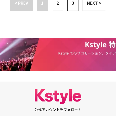
表「5月に出産予定」・ジュンス＆チョン・ソナ、映画「ウエスト・サイ
< PREV
1
2
3
NEXT >
の韓国語バージョンのMVを公開美しいハーモニー
公式アカウントをフォロー！