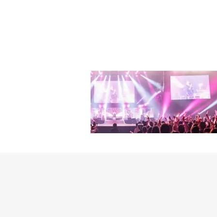
結婚から3ヶ月妊娠を発
ド・ストーリー」OST