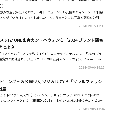
げるものとなっている。 ビルボード、オリコンなど海外の有名音楽チャート
り）
OPアーティストたちも一堂に会す。P1Harmonyは、2024年、7thミニア
Vが意外な近況が伝えられた。14日、ミュージカル女優のチョン・ソナは自身
で米ビルボード「200チャート」16位、「2024ベストK-POPアルバム25」に
大将とVさんが『シカゴ』に来られました」という文章と共に写真と動画を公開し
ル人気を証明。今回のステージでも公演型アーティストとしての真価を発揮
カル「シカゴ」の俳優たちの中で明るく微笑んでいる歌手パク・ヒョシンと
。日本レコード協会のダブル・プラチナ認証を獲得した&TEAMは、3年連続
2024/09/15 13:33
に、現在軍服務中のVの日焼けした肌と短いヘアスタイルが目を引いた。続
Festival」のステージに立つ。2023年の同イベントのオープニングを飾り、2024
Y（ファンの名称）になろうかな」というコメントと共に、Vとのツーショッ
横無尽に駆け巡って観客に強烈な印象を残した。今年もエネルギー溢れるキ
ス＆IZ*ONE出身カン・ヘウォンら「2024 ブランド顧客
。この写真を見たVのファンたちは「とても会いたかった」と写真を投稿し
フォーマンスを披露する。実力派ガールグループLIGHTSUMにも注目が集
「ありがとうございます」と感謝のコメントを残した。・BTSのV、ファン
式に出席
月にデジタルシングル「POSE!」をリリース後、様々なバラエティ番組や大学
に突然登場？サプライズで交流入隊中の近況が話題に・BTSのV、1stソロ
ーを「Weverse Con Festival」でも爆発させる予定だ。「Cupid」で
ヨンドゥンポ）区汝矣島（ヨイド）コンラッドホテルにて、「2024 ブラ
を記念して過去の写真を大放出RMも祝福 この投稿をInstagramで見
プFIFTY FIFTYのステージも準備されている。昨年「SOS」と「Gravit
式が開催され、ジュンス、IZ*ONE出身カン・ヘウォン、Rocket Punc
summer.jeong)がシェアした投稿
を記録し、興行力を証明した彼女たちのステージに、早くも観客の期待が高
E、チャン・ドヨン、キム・ミンギョン、ハン・ヘジン、キム・ユヌ、チョン・ソナ、
2024/05/09 16:15
のごとく登場し、ファンを魅了したデビュー2年目のTWSの情熱的なステージ
 ブライアン、チェ・ユリ、イ・チャンホ、イ・ウンジ、Peppertonesらが出席した。
続き2年連続の出演となった彼らは、昨年1月にデビュー曲「plot twist」
アの取材によるものです。写真にばらつきがございますので、予めご了承く
1位を獲得し、主要音楽授賞式で新人賞8冠を含む計18冠を達成。次世代K-PO
・ビョンギュ＆公園少女 ソソ＆LUCYら「ソウルファッシ
守に奮闘！？「スーパーマンが帰ってきた」登場が話題に娘がほしい（動画
確立した。2024年4月にデビューしたNOWADAYSも、新人ボーイズグルー
Z*ONE出身カン・ヘウォン、日本ファンミーティングを終えて帰国
出席
を「Weverse Con」で披露する。デビュー8ヶ月間で計4枚のシングルアル
ュン）区ソウル東大門（トンデムン）デザインプラザ（DDP）で開かれた
をリリースし、息つく暇もないほど精力的に活動してきた彼らが、さらに成
ファッションウィーク」の「GREEDILOUS」コレクションに俳優のチョ・ビョン
020年、韓国のオーディション番組「シングアゲイン-無名歌手伝」で強烈な
ュヒョン、公園少女のソソ、Dal★Shabetのセリ、LUCY、AleXa、BLAC
ライターのイ・ムジンは、2021年にリリースした「Traffic Light」が主
2024/02/05 19:04
ー1MILLIONのリア・キム、タレントのハ・ジヨン、Fly To The Skyのブラ
位にランクインし、大衆的な認知を獲得した。Weverseには未参加であり