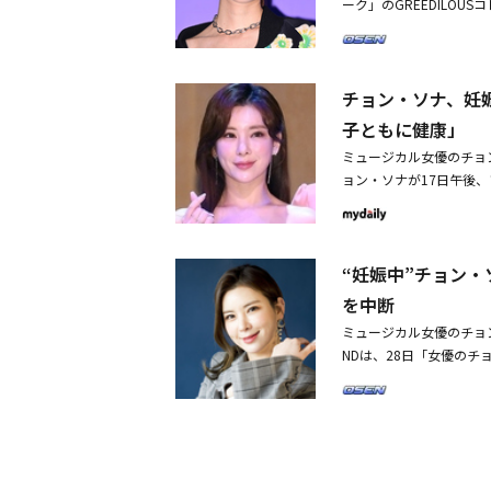
ーク」のGREEDILOUSコ
キュラ」は、韓国で12
性）に期待が高まってい
ェア、ALi、ソン・ス
ン・ソナ、ソン・ジュノ、
ビンナ、ユ・ハナらが出
Dの2回目のガラコンサ
のスタイルにも注目・Api
ジュンス、日韓4都市で
チョン・ソナ、妊
記念ショットが話題
ジも・ジュンス、ミュー
子ともに健康」
た」（動画あり）
ミュージカル女優のチョン・
ョン・ソナが17日午後
状態で、家族と知人たち
しい生命を迎えることを
ている」と語った。先立
“妊娠中”チョン
染したことを発表した。
分かったため、慎重を期
を中断
界のトップスターである
ミュージカル女優のチョン
ナウイルスの感染拡大で
NDは、28日「女優のチ
新型コロナウイルスに感
と彼女は26日、スケジュ
「5月に出産予定」
ウイルスに感染している
種を待っていたところ、
態だ。現在、予定されて
っている。彼女は昨年1