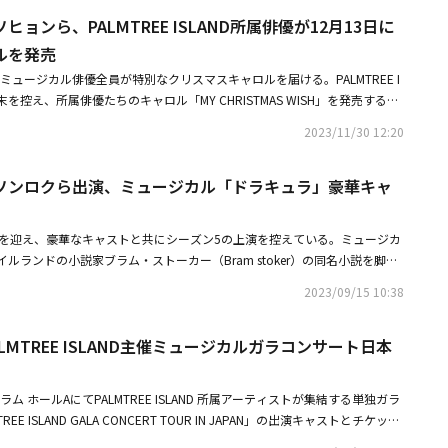
優のチョン・ソナ、シム・ジンファ＆キム・ウォンヒョ夫妻、タレントのア
を連ねたイ・ムジンが、今年の「Weverse Con」に新たな彩りを添える。
ョンら、PALMTREE ISLAND所属俳優が12月13日に
ストのムン・ソンシクらが出席した。・チョ・ビョンギュ、身体検査で社会
ル俳優のチョン・ソナ、ミン・ギョンアもラインナップに名を連ねる。 チ
ント「現役入隊するため再検査へ」・LUCY、タイトル曲「Boogie Man」
ュージカル「RENT」でデビュー後、「ウィキッド」「シカゴ」「アイーダ」
ルを発売
雰囲気
で爆発的な歌唱力と卓越したステージで、韓国を代表するミュージカルディ
D所属のミュージカル俳優全員が特別なクリスマスキャロルを届ける。PALMTREE I
した。ミン・ギョンアは特有のユニークな音色で「笑う男」「ジキル＆ハイ
末を控え、所属俳優たちのキャロル「MY CHRISTMAS WISH」を発売する。
出演し、韓国ミュージカルシーンのヒロインとして注目を集めている。ファ
ングと共にミュージックビデオの撮影を全て終え、12月13日（水）午後6
のために、2024年8月、9月にそれぞれWeverse公式コミュニティをオー
2023/11/30 12:20
する。これに先立ってPALMTREE ISLANDは所属事務所の団体ミュージ
ェスティバルではどのようなステージを披露するのか、期待が高まる。HYB
と自主制作バラエティコンテンツ「intermission」の公開を通じて多くの
 Con Festival』開催発表以降、SNS上で今年のラインナップに対するファンの
ソンロクら出演、ミュージカル「ドラキュラ」豪華キャ
注目された。所属アーティスト全員が音源の発売に参加することはもちろ
る」とし、「今回発表された様々なジャンルのアーティストの参加に加え、
ジャンルを通じてもう一つ意味のあるプロジェクトを企画した。新曲「MY
演が加わり、今年はさらに充実した音楽フェスティバルになるだろう」とコ
」は、PALMTREE ISLANDが初めて披露するキャロルでジュンスをはじめ、キム・
弾ラインナップは今月中に、最終ラインナップは4月中に発表される。チケッ
年を迎え、豪華なキャストと共にシーズン5の上演を控えている。ミュージカ
、ソン・ジュノ、チン・テファ、ソ・ギョンス、ヤン・ソユンまで所属のミ
Con Festival」に関する詳細は、「Weverse Con Festival」公式ホームペー
ルランドの小説家ブラム・ストーカー（Bram stoker）の同名小説を脚色
加した。個性的な実力派ミュージカル俳優7人が歌う美しいハーモニーが調
verse Zone」コミュニティで確認することができる。■関連リンク ・Weverse
上、一人の女性を愛したドラキュラ伯爵の話を切なく描く。「ドラキュラ」の
ナーに心温まるときめきと希望をプレゼントすると期待されている。また、
2023/09/15 10:38
se Zone コミュニティ（Weverse内）
題材のストーリーと、韓国で人気の高い作曲家フランク・ワイルドホーンの
スノート」「ドラキュラ」「モンテ・クリスト」など多様な作品を通じて韓
楽が観客を魅了する。まず死を超越し、一人の女性だけを愛する純愛を披露
ル作曲家と言われるフランク・ワイルドホーンが、PALMTREE ISLAND
LMTREE ISLAND主催ミュージカルガラコンサート日本
自身だけのシグネチャー赤い髪のドラキュラの圧倒的なビジュアルと、繊細
クリスマスキャロルを作曲しプレゼントした。彼もミュージカルではなく、
な歌唱力で伝説のキャラクターになったジュンス。観客を一気に魅了する魅
だと明かし、普段、ジュンスを「コリアンブラザー」と呼ぶなど絆を深めて
量と、女心を刺激する切ない感情の演技、完璧なビジュアルでファンを魅了
を集めた。これはフランク・ワイルドホーンが、ジュンスに贈る特別なクリ
ラム ホールAにてPALMTREE ISLAND 所属アーティストが集結する単独ガラ
そして昨シーズンに新たに合流し、驚くべきシンクロ率で自身だけの強烈か
う。それだけでなく、彼らは音源と共に出演したミュージックビデオを公開
REE ISLAND GALA CONCERT TOUR IN JAPAN」の出演キャストとチケット
ラキュラを誕生させ、人生キャラクターと絶賛されたシン・ソンロクが再び
中で、PALMTREE ISLANDの俳優たちの友情と阿吽の呼吸が確認できる
国のミュージカル俳優であり、PALMTREE ISLAND代表であるジュンス