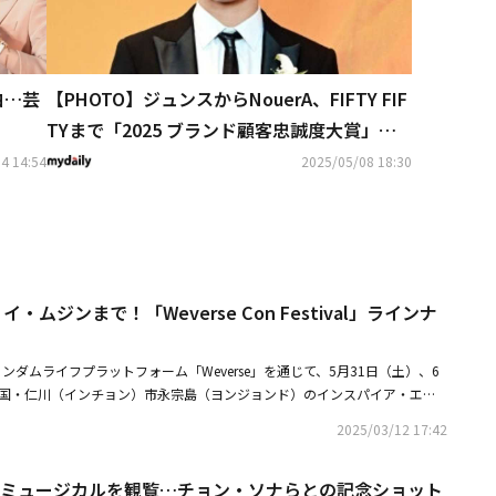
白…芸
【PHOTO】ジュンスからNouerA、FIFTY FIF
TYまで「2025 ブランド顧客忠誠度大賞」授
賞式に出席
4 14:54
2025/05/08 18:30
イ・ムジンまで！「Weverse Con Festival」ラインナ
ンダムライフプラットフォーム「Weverse」を通じて、5月31日（土）、6
韓国・仁川（インチョン）市永宗島（ヨンジョンド）のインスパイア・エン
開催する「2025 Weverse Con Festival」の第1弾アーティストライン
2025/03/12 17:42
今回発表されたラインナップには、ミュージカル俳優から長期間グローバル
気K-POPアーティストはもちろん、Weverseにまだ参加していない様々な
中にミュージカルを観覧…チョン・ソナらとの記念ショット
含まれており、グローバル音楽フェスティバル「Weverse Con Festiva