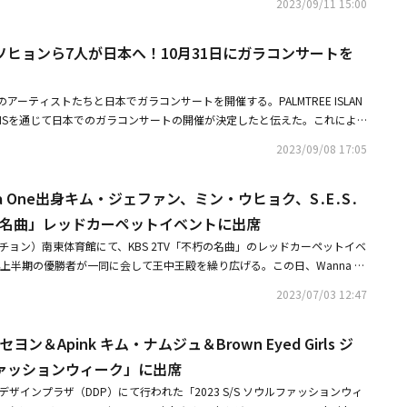
」のたった一つの愛で拒否できない運命に向き合うミナ役には、清らかな声
2023/09/11 15:00
スの雰囲気を詰め込んだキャロルのミュージックビデオは、所属事務所の公
ン、チョン・ソナ、ソン・ジュンホ、チン・テファ、ソ・ギョンス、ヤン・
情の演技でシーズンごとに観客を魅了したイム・ヘヨンが史上最多のミナと
ルで公開される予定だ。ジュンス、キム・ソヒョン、チョン・ソナ、ソン・ジュ
EE ISLAND所属の韓国最高の有名ミュージカル俳優7人全員が総出演する。先
舞台に上がる。また、ミュージカル界で代替できない影響力を持った信じて
ンス、ヤン・ソユンなどPALMTREE ISLAND所属のミュージカル俳優7人
ヒョンら7人が日本へ！10月31日にガラコンサートを
4日まで韓国の世宗文化会館大劇場で開催する韓国公演と同様、最高峰の有名ミ
ョン・ソナが初演に続き、約10年ぶりに再びミナとしてカムバックし、10
マスキャロル「MY CHRISTMAS WISH」は12月13日（水）午後6時、各音
出会えるのはもちろん、PALMTREE ISLAND所属の有名ミュージカル俳
な意味を加える。さらに、演劇でも活躍し、ジャンルを問わず名俳優として
る。
とのできない深い響きと熱い感動で、1日限りしか見られない幻想的なステ
新たなミナとして優れた歌唱力と深みのある演技を披露する予定だ。愛する女
アーティストたちと日本でガラコンサートを開催する。PALMTREE ISLAN
内で所属アーティストが全員参加するコンサートも異例だが、有名ミュージ
倒すため人生を捧げるヴァン・ヘルシング役には、優れた声量と特別な感受
SNSを通じて日本でのガラコンサートの開催が決定したと伝えた。これによ
心も高まっている。■公演情報「2023 PALMTREE ISLAND GALA CON
、強靭で内面に深い悲しみを秘めた姿を披露する予定だ。初演と再演の舞台
ALMTREE ISLAND所属のアーティスト7人が全員参加する。世宗（セジョ
N」【公演日程】2023年10月31日（火）1部 開場13:00 / 開幕14:002部 開場18:
2023/09/08 17:05
好評を博したパク・ウンソクもヴァン・ヘルシング役に扮し、期待を高めて
3日間にわたって開催される韓国公演に続き、10月には日本の観客と共に特
場：東京国際フォーラム ホールA開場【主な有名出演作品 ※多数作品出演】ジュン
者で彼女に一途な愛を送るジェントルな紳士ジョナサン役には、幅広い演技
。10月31日午後2時と7時に東京にある国際フォーラムホールにて開かれる
スノート」「モーツァルト」「エクスカリバー」etcキム・ソヒョン：「エ
つめるジョナサンそのもので持ち前のスイートな姿を見せてくれたチン・テ
na One出身キム・ジェファン、ミン・ウヒョク、S․E․S․
スをはじめ、キム・ソヒョン、チョン・ソナ、ソン・ジュノ、チン・テフ
ルト」「オペラ座の怪人」「マリー・アントワネット」etcチョン・ソナ：
繊細な演技と多彩な姿で自身だけのキャリアを積んできたイム・ジュンヒョ
・ソユンまで所属アーティスト全員が参加する。昨年、韓国で開催されたガ
の名曲」レッドカーペットイベントに出席
ッド」「アイーダ」「笑う男」etcソン・ジュノ：「ムーラン・ルージュ」
ナの親友で、ドラキュラによってヴァンパイアに変わるルーシー役には、パ
め韓国を訪れた日本の観客の熱烈な要請に応えるため、PALMTREE ISLAN
スカリバー」etcチン・テファ：「エリザベート」「ドラキュラ」「スウィ
チョン）南東体育館にて、KBS 2TV「不朽の名曲」のレッドカーペットイベ
た表現力で没入度を高め、多芸多才な魅力で観客に愛されるイ・イェウンが
まで行われるソウル世宗文化会館大劇場での公演を終えた後、日本のステージに
・ギョンス：「キンキーブーツ」「デスノート」「ウィキッド」etcヤン・ソ
年上半期の優勝者が一同に会して王中王殿を繰り広げる。この日、Wanna O
、優れた実力を基に絶えずイメージチェンジを繰り返しているチェ・ソヨン
ージカル俳優が出演するPALMTREE ISLANDのガラコンサートの開催
チケット販売情報】購入はこちらVIP席：￥16,000（税込） ※客席前方地
、LA POEM、キム・ホジュン、S․E․S․のBada、イ・ムジン、ミン・ウヒ
メージチェンジを予告した。最後に、ドラキュラを主人として仕える人物で
ファンから関心が高まっている。また、所属アーティスト全員が出演する事
2023/07/03 12:47
、入場特典あり指定席：￥14,000（税込）・公式先行（抽選）：2023年9月
ム・テギョン、パク・チャングン、ソヒャン、イ・チャンウォン、キム・ジ
つレンフィールド役には、2020年からレンフィールドとして活躍し、シー
ルガラコンサートの日本進出は異例なことで、これはすべてのアーティスト
17日（日）23:59・公式先行（先着）：2023年9月22日（金）18:00～9月24
ARA ギュリ、2AM チョグォン、Wanna One出身キム・ジェファンら、H
stealer：映画やドラマで素晴らしい演技力や独特の個性でシーンを圧倒する役
があるため可能なことだと見られる。所属アーティストで代表のジュンス
イド（先行）：2023年9月25日（月）10:00～・一般販売：2023年10月14
ヨン＆Apink キム・ナムジュ＆Brown Eyed Girls ジ
R U Next？」のコーチ陣に決定！・LA POEM、OSTコンサート「夏の夜の
在感を発揮し、注目されたキム・ドヒョンと実力派新人として新鮮な風を吹
にするコンサート「バラード＆ミュージカル」と「2023 XIA The Best B
 FUN TOGETHER企画：PALMTREE ISLAND / LOUD CORPORATION制
日より開催予告ポスターを公開
する。特に今回公開されたキャラクターカットは、多くのスターとの作業で
ァッションウィーク」に出席
cert vol.3 In JAPAN」など、日本の観客に会ってミュージカルナンバーとステージ
TIONAL協力：MY ENTERTAINMENT運営：クリエイティブマンプロダクション
ーで多彩な姿を盛り込んでおり、スターフォトグラファーのシン・シネとの
ートではなく、所属事務所のアーティストたちと一緒に日本で開催するミュ
デザインプラザ（DDP）にて行われた「2023 S/S ソウルファッションウィ
ンセプチュアルなビジュアルを最大化させ、公演への期待を高めた。「ドラ
であるため、日本だけで見られる彼らの特別なケミストリー（相手との相