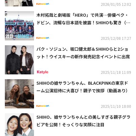
2026/01/05 12:02
木村拓哉と劇場版「HERO」で共演…俳優ペク・
ドビン、流暢な日本語を披露！SHIHOも驚き（動
画あり）
2025/12/08 17:27
パク・ソジュン、坂口健太郎＆SHIHOらと2ショ
ット！ウイスキーの新作発売記念イベントに出席
2025/11/18 11:09
SHIHOの娘サランちゃん、BLACKPINKの東京ド
ーム公演招待に大喜び！親子で挨拶（動画あり）
2025/11/10 18:00
SHIHO、娘サランちゃんとの美しすぎる親子グラ
ビアを公開！そっくりな笑顔に注目