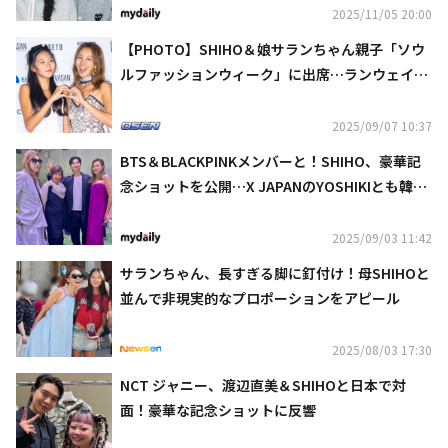
2025/11/05 20:00
【PHOTO】SHIHO＆娘サランちゃん親子「ソウ
ルファッションウィーク」に出席…ランウェイに
も登場
2025/09/07 10:37
BTS＆BLACKPINKメンバーと！SHIHO、豪華記
念ショットを公開…X JAPANのYOSHIKIとも韓国
で対面
2025/09/03 11:42
サランちゃん、長すぎる脚に釘付け！母SHIHOと
並んで非現実的なプロポーションをアピール
2025/08/03 17:30
NCT ジャニー、渡辺直美＆SHIHOと日本で対
面！豪華な記念ショットに反響