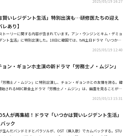
に労務士試験を受けるよう提案。ノ・ムジンが法大出身である以上、労務士
2025/05/19 16:27
を博した作品だ。主演は、超話題作「復讐代行人～模範タクシー～」「シグ
だろうし、最近人気の職業だと説得した。ノ・ムジンは労務士試験に合格し
それぞれの最新シーズン公開を控え大注目のイ・ジェフンだが、本作では目
かった。妻のナ・ミジュ（キョン・スジン）はノ・ムジンが仮想通貨で退職
は賢いレジデント生活」特別出演も…研修医たちの迎え
経営危機に陥ったサンイングループの再建を託された交渉の鬼才ユン・ジュ
家を出た。ノ・ムジンは結局、義理の姉ナ・ヒジュ（ソル・イナ）の助けを
ジュノ率いるM＆Aチームで弁護士として活躍するのは「賢い医師生活」で
バレあり】
めた。労務士事務所も思うように運営できなかった。事務所を開いて数ヶ月
ン。またソン・ドンイル、チャン・ヒョンソン、オ・マンソクといったベテ
給料も払えず、事務所の家賃も払えない状況だった。
ストーリーに関する内容が含まれています。アン・ウンジンとキム・デミョ
の重鎮役を固め、ストーリーに重厚感を醸し出している。また、日本が舞台
デント生活」に特別出演した。18日に韓国では、tvN土日ドラマ「いつかは
高と宮内ひとみ（桜庭ななみ）、さらに済州島出張の回では少女時代のクォ
終話が放送された。この日、イム・ドンジュ教授の定年退職式が行われ、
のキャストもみどころとなっている。■作品概要「交渉の技術」2025年5月
2025/05/19 12:40
・ボンリョン）は産科教授にミョン・ウンウォン（キム・ヘイン）を選ばな
全24話 / 毎週土曜日・日曜日 最新話更新予定＜キャスト＞イ・ジェフン
たウンウォンは携帯電話を叩きつけて怒りをあらわにした。その後に登場し
シー～」シリーズ、「シグナル」キム・デミョン「賢い医師生活」「ミセ
チョン・ギョンホ主演の新ドラマ「労務士ノ・ムジン」
ンハ（アン・ウンジン）だった。教授就任を祝福するためにコン・ギソン
ンホ「卒業」チャ・ガンユン「卒業」ソン・ドンイル「応答せよ」シリーズ、
ドウォン（チョン・ジュンウォン）、ウンウォンが訪問する中、ミンハは
ョンソン「妻の資格」「シグナル」「ホン・チョンギ」オ・マンソク「卒
ー（研修医）に出会えてラッキーだ。これからよろしく」と挨拶した。しか
と私」＜演出＞アン・パンソク「よくおごってくれる綺麗なお姉さん」「卒
「労務士ノ・ムジン」に特別出演し、チョン・ギョンホとの友情を誇る。韓
な表情を隠せず、「これからよろしく」というミンハの言葉に「こちらこそ
機に陥ったサンイングループ。その再建を託されたのは、伝説の交渉人ユ
が開始されるMBC新金土ドラマ「労務士ノ・ムジン」は、幽霊を見ることがで
教授」としぶしぶ返事をした。特にこの時、突然ヤン・ソクヒョン（キム・
兆ウォンという莫大な資金調達を目指し、ジュノは弁護士オ・スニョンらと
働問題解決ストーリーを盛り込んだハイパーリアリズムコミカルファンタジ
て登場し、注目を集めた。ひざまずいて登場し、「おめでとう、チュチュ教
2025/05/13 15:31
していく。その一方で、次期会長の座を狙うハ・テス専務はジュノの復帰を
ョンホが主人公のノ・ムジン役に扮し、産業災害により死んだ幽霊たちの恨
頼んだのに、そんな花はないらしくて」と甘いことを言ったが、周りの人々
段で行く手を阻もうとする。だが、ジュノの帰国の裏には、もう一つの隠さ
する労務士の物語を描く。チョン・ギョンホ得意のコミカル演技はもちろ
がいたんだ」と慌ててその場を後にした。ミンハは「うちの夫だけど、誰も
を懸けたM＆Aという名の戦いが今、幕を開ける。■関連リンク「交渉の技
の5人が再集結！ドラマ「いつかは賢いレジデント生活」
多彩な活躍を予告し、期待を高めている。キム・デミョンは、同作の初放送
い。元々、かわいいことをたくさんするから」と言い訳をし、笑いを誘っ
ョン・ギョンホに会う。彼は劇中、ノ・ムジンの前職場の同期ジョンミン役
ムバック
修を終えたコ・ユンジョン（オ・イヨン）、シン・シア（ピョ・ナムギョ
人生を一発で変える強烈な存在感を披露する予定だ。制作陣が公開した写真
ム・ジェイル）、ハン・イェジ（キム・サビ）らレジデントたちは、成長し
が生んだバンドミドとパラソルが、OST（挿入歌）でカムバックする。STU
ノ・ムジンと前職場の同期ジョンミンの楽しい一時が込められている。サン
感動的なエンディングを迎えた。