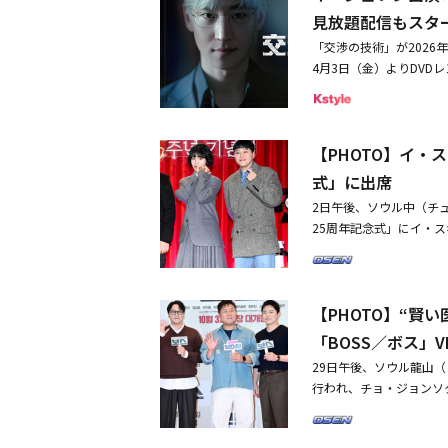
拶に出席・【PHOTO
見放題配信もスタ
「交渉の技術」が2026
4月3日（金）よりDV
界を舞台に、緻密な交渉
は、一切の感情を排し、
操作によって企業価値を
【PHOTO】イ・
仮面同盟を結んだりと、
れの専門分野で実力を発
式」に出席
多層的な人間ドラマも丁
2日午後、ソウル中（チ
営危機に瀕した大企業を
25周年記念式」にイ・
た知略の応酬から、最後
uTuber兼俳優ムン・
ュノを演じるのはイ・ジ
出席した。・【PHOT
表情豊かな変装で視聴者
拶に出席・【PHOTO】
を演じるため白髪で登場
【PHOTO】“賢
写会に出席
チームの交渉専門弁護士
「BOSS／ボス」V
ミョンが抜擢され、交渉
ターの個性は正反対であ
29日午後、ソウル龍山（
に交渉を進めるジュノと
行われ、チョ・ジョンソ
舞台を広げ、国際ビジネ
ンビン、チャン・ドンゴ
高、宮内ひとみらがゲス
ョンヒョン、チョン・マ
おごってくれる綺麗なお