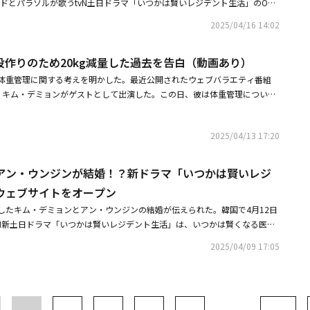
と、ミドとパラソルが歌うtvN土日ドラマ「いつかは賢いレジデント生活」のOST
ミンは、ノ・ムジンを見つめ笑顔を見せている。その反面、驚愕するノ・ム
楽配信サイトを通じて発売される。ミドとパラソルは、ドラマ「賢い医師生
い彼の未来を予感させる。ジョンミンとの出会いがノ・ムジンが労務士にな
2025/04/16 14:02
演したチョ・ジョンソク、ユ・ヨンソク、チョン・ギョンホ、キム・デミョ
えるか、本放送への注目を集める。特に、ドラマ「賢い医師生活」シリーズ
で結成したバンド。約4年ぶりにミドとパラソルの名前で新曲を披露する
わせて大人気を博した2人は、格別な親交で有名だ。キム・デミョンは、チ
役作りのため20kg減量した過去を告白（動画あり）
デント生活」が「賢い医師生活」のスピンオフドラマであるだけに、彼らは
るため同作への特別出演を決定し、義理堅さを証明した。同作の制作陣は
回のOSTに参加したという。先立って、ミドとパラソルは「いつかは」「君
体重管理に関する考えを明かした。最近公開されたウェブバラエティ番組
初放送の面白さを倍増させる特別出演で、チョン・ギョンホさんと親友ケミ
れることにしましょう」「夜が深かった」など、ドラマの物語を貫く選曲と
、キム・デミョンがゲストとして出演した。この日、彼は体重管理について
の相性）を披露する。2人は現場でも、完璧なケミを誇った。短いがインパ
楽しさを倍増させた。また「アロハ」「I Knew I Love」「君に僕は、僕
いる。以前は作品ごとに体重の上下が激しかった。『ミセン』の時は96kg
ず」と伝え、期待を高めた。キム・デミョンの特別出演でさらに関心を集め
音楽配信チャートで1位を席巻し、高い人気を博した。抜群のケミストリー
では10～20kgを減らした」と語り、「お金をもらっているのだから、痩せ
「労務士ノ・ムジン」は、韓国で5月30日（金）午後9時50分より放送が開
の名曲を披露してきたミドとパラソルが披露する新しいOSTに期待が高まっ
2025/04/13 17:20
ち明けた。キム・デミョンは「不思議そうに見られるが、僕だけでなく他の
O MAUMCが「賢い医師生活」シーズン1-2に続き「いつかは賢いレジデント生
のようにしている」と謙遜した様子を見せた。チャン・ドヨンは「キャラク
加しただけに、OSTの名家のタイトルをさらに強化するウェルメイドトラック
トするけど、毎作品ごとに減量の記事が出るよね。今は25kgくらい減らし
アン・ウンジンが結婚！？新ドラマ「いつかは賢いレジ
y Kidsのリノ、スンミン、I.N、IVEのユジン、EXOのディオ、aespaのWINT
する頃じゃない？」と冗談を言った。これに対し、キム・デミョンは「減量
ウェブサイトをオープン
、TOMORROW X TOGETHER、SEVENTEENのドギョムなど、韓国トップのK-P
見で見たときは大きな違いがない」と返し、笑いを誘った。・チョンウ＆キ
動し、毎週異なる感動と余韻を届ける見通しだ。ミドとパラソルが参加した
したキム・デミョンとアン・ウンジンの結婚が伝えられた。韓国で4月12日
「ダーティ・マネー」5月30日に日本公開！ポスタービジュアル＆予告映像
ト生活」のOSTは、20日午後6時に各音楽配信サイトを通じて発売され
vN新土日ドラマ「いつかは賢いレジデント生活」は、いつかは賢くなる医師
ドラマ「交渉の技術」に大満足白髮のため4時間前に現場入りもどの撮影よ
らaespaメンバーまで！新ドラマ「いつかは賢いレジデント生活」OST予告映
（専攻医）たちが成長していく過程を描いた「賢い医師生活」のスピンオフ
2025/04/09 17:05
ン＆コ・ユンジョン、ユルジェ病院を背景にしたツーショットにファン歓喜
は賢いレジデント生活」は初回放送を控え、ドラマの中の背景になるユルジ
トをオープンした。特に同門便りのカテゴリには「慶事 産婦人科コムゴム
！」と題した文章が掲載された。「賢い医師生活」シリーズでコムゴムカッ
・ソクヒョン（キム・デミョン）とチュ・ミンハ（アン・ウンジン）が結婚