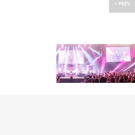
を発表したのだ。この文
< PREV
ルに、カップルから夫婦
におめでとうございます
も可愛く幸せな夫婦にな
す」という内容が盛り込
放送終了後、約4年ぶり
集めている。先日、アン
に描かれるだろうか、期
時10分に放送がスタート