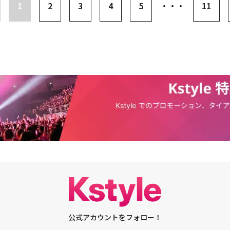
章には「このカップルがいよいよ結婚するそうです。職場の同僚からカップ
1
2
3
4
5
・・・
11
になる過程をみんなで一緒に見てきたので、とても幸せです。ご結婚、本当
。お二人の幸せを心から願っています。とてもかわいいカップルです。とて
ることが明らかに見える夫婦であるだけに、これからの新婚生活が楽しみで
まれた。「賢い医師生活」シーズン2は、韓国で2021年に放送が終了した。
に伝えられたヤン・ソクヒョンとチュ・ミンハの結婚は、視聴者から注目を
・ウンジンの特別出演が知らされた中、コムゴムカップルの結婚がどのよう
待が高まっている。「いつかは賢いレジデント生活」は、韓国で12日午後9
する。
公式アカウントをフォロー！