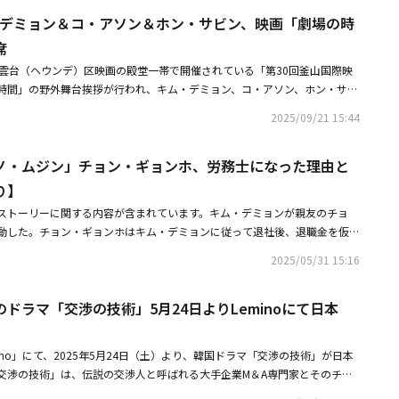
ソンミン、カン・ギヨンが出席した。同作は、組織の未来がかかった次期ボ
、M＆Aのプロフェッショナルだけでなくインターンの視点も取り入れるこ
ム・デミョン＆コ・アソン＆ホン・サビン、映画「劇場の時
れの夢のためにボスの座を激しく譲る組織員たちの必死の対決を描いたコミ
も物語に入り込みやすい構成となっている点も、本作の大きな魅力の一つ
PHOTO】チョ・ウジン＆チョン・ギョンホら、映画「BOSS」メディア試
席
渉の技術」【配信情報】2026年4月1日（水）より各配信サービスにて見放
ョンホ、恋人の少女時代 スヨンからアドバイスも！映画「BOSS」でタンゴ
海雲台（ヘウンデ）区映画の殿堂一帯で開催されている「第30回釜山国際映
REAMでは2026年3月5日（木）より全話見放題配信開始！※詳細は各動画配信
時間」の野外舞台挨拶が行われ、キム・デミョン、コ・アソン、ホン・サビ
。【レンタルDVD】〇Vol.1～Vol.6 2026年4月3日（金）レンタル開始
、ユン・ガウン監督が出席した。「釜山国際映画祭」は、1996年に創設さ
026年5月8日（金）レンタル開始【仕様】各巻2話収録 / カラー / HD サイズ / ドル
2025/09/21 15:44
緒ある映画祭。今年は、9月17日から26日まで開催される。・キム・デミョ
テレオ字幕:日本語字幕 / 音声:オリジナル韓国 / 片面1層発売・販売元：PLAN
演の新ドラマ「労務士ノ・ムジン」に特別出演！・コ・アソン＆チュ・ジョ
式会社提供：PLAN K エンタテインメント株式会社、JCOM株式会社【キャス
ノ・ムジン」チョン・ギョンホ、労務士になった理由と
ケナは韓国が嫌いで」本編映像と推薦コメントが解禁
ユン・ジュノ：イ・ジェフン「復讐代行人～模範タクシー～」シリーズオ・
ン「賢い医師生活」シリーズソン・ジェシク：ソン・ドンイル「刑務所のル
り】
チャン・ヒョンソン「財閥×刑事」【スタッフ】演出：アン・パンソク「そ
ストーリーに関する内容が含まれています。キム・デミョンが親友のチョ
おごってくれる綺麗なお姉さん」脚本：イ・スンヨン原題：협상의 기술 /
動した。チョン・ギョンホはキム・デミョンに従って退社後、退職金を仮想
韓国：全12話 日本：全24話 / 2025年3月8日～韓国JTBC放送（C）SLL Joon
い、妻との危機に陥った。30日に韓国で放送がスタートしたMBC新金土ド
 rights reserved.＜あらすじ＞経営危機に陥ったサンイングループ。その再建を託さ
2025/05/31 15:16
」第1話では、ノ・ムジン（チョン・ギョンホ）が労務士になった理由が明
ユン・ジュノだった。11兆ウォンという莫大な資金調達を目指し、ジュノ
突然、順調に勤めていた会社を辞めた。先輩が引き止めたが、友人のチョ
と共に大胆な戦略を打ち出していく。その一方で、次期会長の座を狙うハ・
ドラマ「交渉の技術」5月24日よりLeminoにて日本
ン）に従って退職を決めた。チョン・ミンがムジンに勤労所得が投資所得を
を快く思わず、あらゆる手段で行く手を阻もうとする。だが、ジュノの帰国
退職を勧めたのだ。ムジンは彼を信頼し、退社後に退職金を全て仮想通貨に
された目的があった。社運を懸けたM＆Aという名の戦いが今、幕を開け
は不幸の始まりだった。チョン・ミンは仮想通貨で投資金を全て失い、結局
の技術」公式サイト
ino」にて、2025年5月24日（土）より、韓国ドラマ「交渉の技術」が日本
ジンは彼の葬儀を訪れて号泣。彼の家族はノ・ムジンがチョン・ミンと疎遠
交渉の技術」は、伝説の交渉人と呼ばれる大手企業M＆A専門家とそのチー
実はノ・ムジンも退職金を全て失った状態だった。チョン・ミンの葬儀で再
ドラマで、韓国JTBCで2025年3月から4月にかけ放送され、回を重ねるご