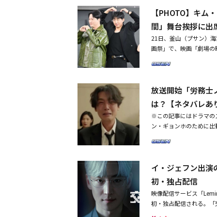
ン、ウ・ドファン、イ・
し出す演出が光る。また
【PHOTO】キ
スの選出を前に、それぞ
とで、専門知識がなくて
カルアクション映画。・【
間」舞台挨拶に出
だ。■リリース情報「交
写会に出席・チョン・ギ
21日、釜山（プサン）
題配信開始J:COM ST
に挑戦
画祭」で、映画「劇場の
サービスにてご確認ください
ン、イ・ジョンピル監督
〇Vol.7～Vol.12 2
れたアジア最大規模の由
ビーデジタル 2.0ch ス
ン、チョン・ギョンホ主
K エンタテインメント株
放送開始「労務士
ンヒョクら出演の映画「
ト】※役名：キャスト名
スニョン：キム・デミョ
は？【ネタバレあ
ールブック」ハ・テス：
※この記事にはドラマの
の年、私たちは」「よく
ン・ギョンホのために出
韓国 / 製作：2025年 / 
通貨に投資するも全て失
gang Co.,Ltd all
ラマ「労務士ノ・ムジン
れたのは、伝説の交渉人
かされた。ノ・ムジンは
は弁護士オ・スニョンら
イ・ジェフン出演の
ン・ミン（キム・デミョ
テス専務はジュノの復帰
超えるのは難しいとして
初・独占配信
の裏には、もう一つの隠
投資した。しかし、これ
る。■関連リンク「交渉
映像配信サービス「Lem
この世を去った。ノ・ム
初・独占配信される。「
だったと思っていたが、
ムの活躍を描いたオフィス