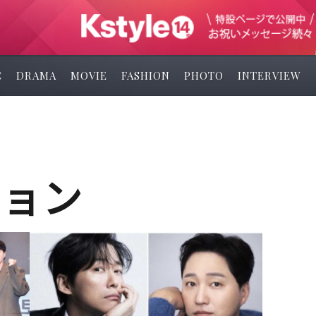
C
DRAMA
MOVIE
FASHION
PHOTO
INTERVIEW
ミョン