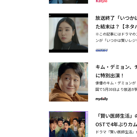
会した会社の先輩は、彼
とに視聴率が上がり好評
資格を容易に取得できる
ナル」のイ・ジェフン。
たが、状況は改善されな
放送終了「いつか
を引く白髪スタイルで、
金を失ったことを知って
ノを演じている。ユン・
た結末は？【ネタ
受けて労務士事務所を始
お馴染みのキム・デミョ
が経ったが、義理の姉に
※この記事にはドラマの
ランがサンイングループ
ンが「いつかは賢いレジ
のエピソードでは青木崇
賢いレジデント生活」最
ン・ユリなど、特別出演
ソ・ジョンミン教授（イ
24日（土）より独占配信
かった。このことを聞い
「復讐代行人～模範タク
キム・デミョン、
た産科教授は、チュ・ミ
ン-未生-」アン・ヒョ
（ソン・ジユン）、ク・
に特別出演！
「シグナル」チャン・ヒ
「来てすぐに良いフェロ
業」「熱血司祭2」「王
俳優のキム・デミョンが
し、ウンウォンは嫌そう
業」＜あらすじ＞経営危
国で5月30日より放送
よろしくお願いします。
ン・ジュノだった。11
きる労務士のドタバタ労
デミョン）が花束を持っ
共に大胆な戦略を打ち出
ードラマだ。チョン・ギ
授。君よりきれいな花で
快く思わず、あらゆる手
みを晴らすため孤軍奮闘
の視線に気づき「他の人
れた目的があった。社運
「賢い医師生活」
ん、アクション演技など
いないと思っていたみた
術」番組ページ
にサプライズ登場し、チ
OSTで4年ぶりカ
た。さらに、1年間の研
で登場し、ノ・ムジンの
ン）、カン・ユソク（オ
ドラマ「賢い医師生活」
には、労務士になる前、
た姿で新たな年を迎え、