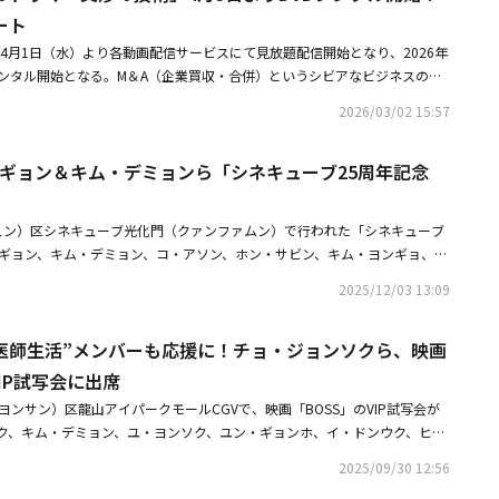
】イ・スギョン＆キム・デミョンら「シネキューブ25周年記念式」に出席
ート
年4月1日（水）より各動画配信サービスにて見放題配信開始となり、2026年
Dレンタル開始となる。M＆A（企業買収・合併）というシビアなビジネスの世
や頭脳戦が展開される本作。伝説の交渉人と称される主人公ユン・ジュノ
2026/03/02 15:57
数字・法律・心理を武器に、難敵たちとの緊張感あふれる交渉に挑む。株式
意図的に引き下げ買収を有利に進めたり、企業再生のためにライバル企業と
スギョン＆キム・デミョンら「シネキューブ25周年記念
息をのむような戦略が次々と展開される。さらには、企業買収や合併それぞ
揮するM＆Aチームのメンバーたちとの信頼関係や企業内の派閥争いなど、
寧に描かれ、誰が味方で誰が敵か分からない状況の中で、果たして彼らは経
ュン）区シネキューブ光化門（クァンファムン）で行われた「シネキューブ
救えるのか？ そして、ジュノが胸に秘めた本当の思惑とは。ヒリヒリとし
スギョン、キム・デミョン、コ・アソン、ホン・サビン、キム・ヨンギョ、Yo
まで目が離せない。危機に陥った大企業を救いに来た伝説の交渉人ユン・ジ
サンフン、チャン・ゴンジェ監督、イ・ジョンピル監督、ユン・ガウン監督が
ェフン。「復讐代行人～模範タクシー～」シリーズでは激しいアクションや
2025/12/03 13:09
O】キム・デミョン＆コ・アソン＆ホン・サビン、映画「劇場の時間」舞台挨
を魅了した彼が、本作では感情を露にせずミステリアスで冷静沈着なジュノ
賢い医師生活メンバーも応援に！チョ・ジョンソクら、映画「BOSS」VIP試
し、大胆なイメージチェンジを図った。ユン・ジュノとチームを組むM＆A
い医師生活”メンバーも応援に！チョ・ジョンソクら、映画
オ・スニョン役には「ミセン-未生-」「賢い医師生活」シリーズのキム・デ
IP試写会に出席
相手を共感させ温かく柔和な話術を持つスニョンを好演している。キャラク
りながら目的のためにお互いがお互いの得意とする役割を担い、有利な方向
ヨンサン）区龍山アイパークモールCGVで、映画「BOSS」のVIP試写会が
スニョンのケミは必見。さらに、物語は韓国にとどまらず、日本や香港へと
ク、キム・デミョン、ユ・ヨンソク、ユン・ギョンホ、イ・ドンウク、ヒョ
スの現場をリアルに描写。日本エピソードでは静岡県でロケを行い、青木崇
ン、イ・ヘジ＆チョン・ホチョル夫婦、キム・ダビン、コ・ユン、ホン・ジ
2025/09/30 12:56
ト出演したことも話題に。監督を務めるのは、「その年、私たちは」「よく
ンシク、チョン・ギュス、ペ・ヒョンソン、イ・ハンウィ、パク・ジュンフ
姉さん」で知られるアン・パンソク。登場人物たちの繊細な心情を丁寧に映