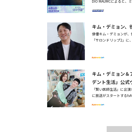
DIO MAUMCによる
グラスを着用したジョン
は20日午後6時、各音
ジンの表情は尋常ではな
活」シーズン1-2に出
ることにどんな影響を与
ン、チョン・ミドが劇中
で医大同期として息を合
キム・デミョン、
中、「いつかは賢いレジ
ョン・ギョンホを応援す
応援と励ましの意味で今
俳優キム・デミョンが、
「キム・デミョンさんが
は僕に惚れた」「もう忘
「サロンドリップ2」に
（ケミストリー、相手と
完璧な合奏でドラマの感動と
「体重減量は常に行って
クトのある登場になるは
に君は」は、韓国の主要
だったが、その後の作品
ているMBC新金土ドラマ
（相手との相性）で多く
なければならない」と打
始される。
ている。特に、STUDI
俳優たちも体重管理をそ
活」OSTの制作にも参
ターに合わせてダイエッ
キム・デミョン＆
の誕生を期待させる。Stra
たかな。今が疲労が蓄積
デント生活」公式
ER、(G)I-DLEのミンニ
をたくさんしたけど、外
OPアーティストが総出
「賢い医師生活」に出演
ム・デミョン主演、映画
「いつかは賢いレジデン
に放送がスタートするt
が解禁・イ・ジェフン、
る。・SEVENTEENか
生活を夢見るレジデント
り幸せだった
像を公開・アン・ウンジ
ドラマである。「いつか
ェ病院の公式ウェブサイ
カップル、ついに結婚？
プルとして愛されたヤン