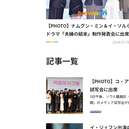
【PHOTO】ナムグン・ミン＆イ・ソル
ドラマ「夫婦の結末」制作発表会に出席
2026/07/0
記事一覧
【PHOTO】コ
試写会に出席
3日午後、ソウル鍾路区
間」のメディア試写会が
ン・サビン、キム・ヨンギ
ジェ監督が出席した。短
間のアイデンティティを
イ・ジェフン出演
ト映画だ。・【PHOT