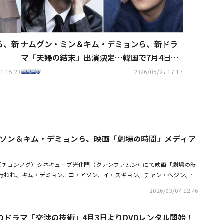
ら、新
ナムグン・ミン＆キム・デミョンら、新ドラ
マ「夫婦の結末」出演決定…韓国で7月4日に
初放送
1 15:23
2026/05/27 17:17
・アソン＆キム・デミョンら、映画「劇場の時間」メディア
（チョンノグ）シネキューブ光化門（クァンファムン）にて映画「劇場の時
行われ、キム・デミョン、コ・アソン、イ・スギョン、チャン・ヘジン、ホ
ョ、Wonstein、イ・ジョンピル監督、ユン・ガウン監督、チャン・ゴン
2026/03/04 12:46
編オムニバス形式の映画「劇場の時間たち」は、シネキューブの過去25年
受け継ぎ、劇場という場所が持つ芸術的・社会的意義を再照らすプロジェク
のドラマ「交渉の技術」4月3日よりDVDレンタル開始！
O】キム・デミョン＆コ・アソン＆ホン・サビン、映画「劇場の時間」舞台挨