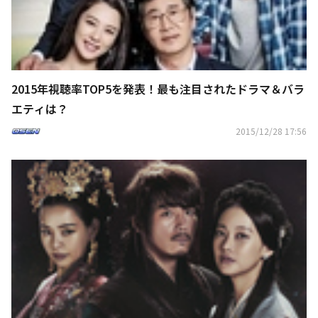
2015年視聴率TOP5を発表！最も注目されたドラマ＆バラ
エティは？
2015/12/28 17:56