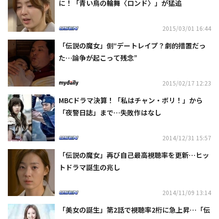
に！「青い鳥の輪舞〈ロンド〉」が猛追
2015/03/01 16:44
「伝説の魔女」側“デートレイプ？劇的措置だっ
た…論争が起こって残念”
2015/02/17 12:23
MBCドラマ決算！「私はチャン・ボリ！」から
「夜警日誌」まで…失敗作はなし
2014/12/31 15:57
「伝説の魔女」再び自己最高視聴率を更新…ヒッ
トドラマ誕生の兆し
2014/11/09 13:14
「美女の誕生」第2話で視聴率2桁に急上昇…「伝