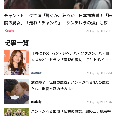
チャン・ヒョク主演「輝くか、狂うか」日本初放送！「伝
説の魔女」「走れ！チャンミ」「シンデレラの涙」も放送
決定
2015/03/18 12:21
記事一覧
【PHOTO】ハン・ジヘ、ハ・ソクジン、ハ・ヨ
ンスなど…ドラマ「伝説の魔女」打ち上げパーテ
ィーに登場
2015/03/10 12:44
放送終了「伝説の魔女」ハン・ジヘら4人の魔女
たち、復讐と愛の行方は…
2015/03/09 14:36
ハン・ジヘら出演「伝説の魔女」最終回、視聴率