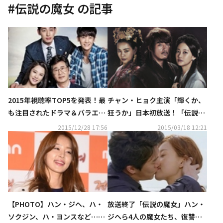
#
伝説の魔女
の記事
2015年視聴率TOP5を発表！最
チャン・ヒョク主演「輝くか、
も注目されたドラマ＆バラエテ
狂うか」日本初放送！「伝説の
ィは？
魔女」「走れ！チャンミ」「シ
2015/12/28 17:56
2015/03/18 12:21
ンデレラの涙」も放送決定
【PHOTO】ハン・ジヘ、ハ・
放送終了「伝説の魔女」ハン・
ソクジン、ハ・ヨンスなど…ド
ジヘら4人の魔女たち、復讐と