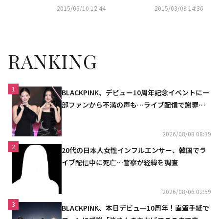
ラマ「伝説の魔女」打ち上げパ
愛の行方は…
2015/03/10 12:44
2015/03/09 14:36
ーティーに登場
RANKING
1
BLACKPINK、デビュー10周年記念イベントに一
部ファンから不満の声も…ライブ配信で謝罪
「コミュニケーション不足だった」
2026/08/08 08:39
2
20代の日本人女性インフルエンサー、韓国でラ
イブ配信中に死亡…警察が経緯を調査
2026/08/06 02:59
3
BLACKPINK、本日デビュー10周年！直筆手紙で