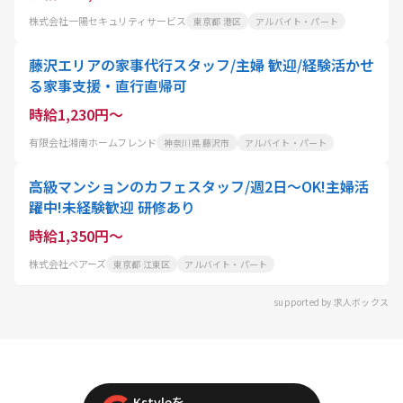
株式会社一陽セキュリティサービス
東京都 港区
アルバイト・パート
藤沢エリアの家事代行スタッフ/主婦 歓迎/経験活かせ
る家事支援・直行直帰可
時給1,230円～
有限会社湘南ホームフレンド
神奈川県 藤沢市
アルバイト・パート
高級マンションのカフェスタッフ/週2日～OK!主婦活
躍中!未経験歓迎 研修あり
時給1,350円～
株式会社ベアーズ
東京都 江東区
アルバイト・パート
supported by 求人ボックス
Kstyleを