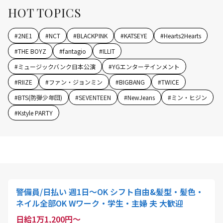
HOT TOPICS
#
2NE1
#
NCT
#
BLACKPINK
#
KATSEYE
#
Hearts2Hearts
#
THE BOYZ
#
fantagio
#
ILLIT
#
ミュージックバンク日本公演
#
YGエンターテインメント
#
RIIZE
#
ファン・ジョンミン
#
BIGBANG
#
TWICE
#
BTS(防弾少年団)
#
SEVENTEEN
#
NewJeans
#
ミン・ヒジン
#
Kstyle PARTY
警備員/日払い 週1日～OK シフト自由&髪型・髪色・
ネイル全部OK Wワーク・学生・主婦 夫 大歓迎
日給1万1,200円～