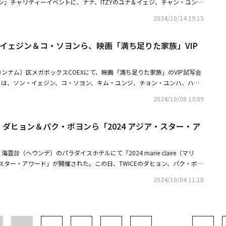
ン」チャリティーイベントに、ナナ、ITZYのユナ＆イェジ、チャン・ユンジ
i Meki キム・ドヨン、キム・ヘジュン、モデルのアイリン、シン・シア、チ
2024/10/14 19:15
ソニ、キム・ミンハ、らが出席した。・ナナ、クールな雰囲気漂う秋コーデ
TZY、タイトル曲「GOLD」MV予告映像を公開強烈なロックサウンドと輝く
・イェジン＆コ・ソヨンら、映画「満ち足りた家族」VIP
ンナム）区メガボックスCOEXにて、映画「満ち足りた家族」のVIP試写会
会には、ソン・イェジン、コ・ソヨン、キム・ユンジ、チョン・ユンハ、ハヨ
ウ、キム・ボヨン、イ・ガギョン、ソン・スンア、ヤン・ジウン、ソ・アリ
2024/10/08 13:09
ソン・ヨンジェ、パク・ジュングム、アイリン、ソン・ジェヒ＆チ・ソヨン
PHOTO】チャン・ドンゴン＆キム・ヒエ＆スヒョンら、映画「満ち足りた
CE ダヒョン＆パク・ボヨンら「2024 アジア・スター・ア
・【PHOTO】イ・ミンホ＆イ・ジュンギ＆イ・ジョンジェら、映画「満ち足
出席
雲台（ヘウンデ）のパラダイスホテルにて「2024 marie claire（マリ
スター・アワード」が開催された。この日、TWICEのダヒョン、パク・ボヨ
ヒエ、ノ・ユンソ、スヒョン、チュ・ヒョニョン、キム・シンロク、キム・
2024/10/04 11:18
リン、ムンリらが出席した。・【PHOTO】TWICE ダヒョン＆ジニョン
ちが好きだったソナへ」舞台挨拶に出席・ソル・ギョングからパク・ボヨン
スペシャルプログラムに参加決定！