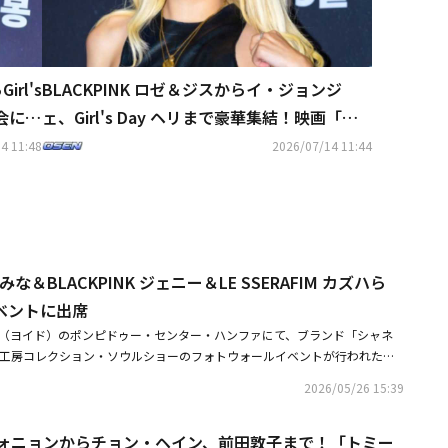
rl's
BLACKPINK ロゼ＆ジスからイ・ジョンジ
会に出
ェ、Girl's Day ヘリまで豪華集結！映画「ホ
ープ」VIP試写会に出席
4 11:48
2026/07/14 11:44
な＆BLACKPINK ジェニー＆LE SSERAFIM カズハら
ベントに出席
島（ヨイド）のポンピドゥー・センター・ハンファにて、ブランド「シャネ
026 工房コレクション・ソウルショーのフォトウォールイベントが行われた。
KPINKのジェニー、LE SSERAFIMのカズハ、ILLITのウォンヒ、キム・ゴ
2026/05/26 15:39
コ・ユンジョン、ペ・ドゥナ、キム・ダミ、チョン・ヨビン、キム・ミン
イリン、Ally、カン・スジン、グイ・ルンメイ、ティルダ・スウィント
E ウォニョンからチョン・ヘイン、前田敦子まで！「トミー
ール、ヴェロニカ・ンゴー、ヘドウィグ・タム、マギー・カン監督らが出席