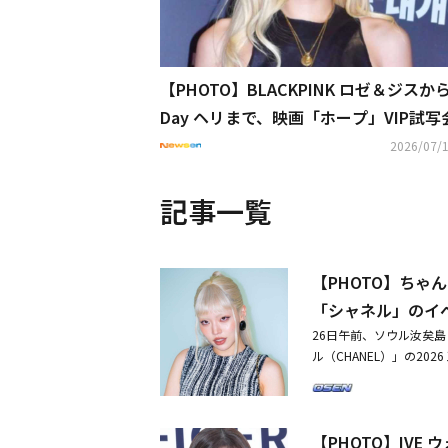
【PHOTO】BLACKPINK ロゼ＆ジスからGi
Day ヘリまで、映画「ホープ」VIP試写
席（動画あり）
2026/07/1
記事一覧
【PHOTO】ちゃんみ
「シャネル」のイ
26日午前、ソウル汝矣
ル（CHANEL）」の2
この日、ちゃんみな、BLAC
ウン、ユン・ヨジョン、
ハ、チャン・ユンジュ、ア
【PHOTO】IV
ン、マリオン・コティヤ