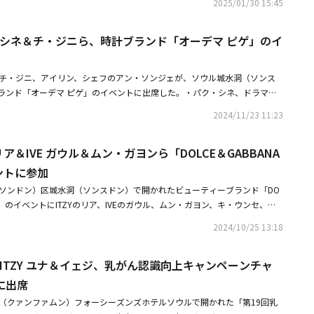
2025/01/30 15:45
、今回だけは私の心の近くに置いておきたかった瞬間でした」と伝えた。続
やプロポーズに関するものではありません。小さな瞬間が積み重なって特別
・シネ＆チ・ジニら、時計ブランド「オーデマ ピゲ」のイ
についての話です。一生を共にしたい人に出会ったということがどれほど大
日改めて感じています」とお相手に言及した。さらに、「これからも気楽で
していきます。いつも温かい応援を送ってくださる皆様、そして今回の特別
、チ・ジニ、アイリン、シェフのアン・ソンジェが、ソウル城水洞（ソンス
ださるすべての方々に心より感謝申し上げます。今でも信じられません。皆
ランド「オーデマ ピゲ」のイベントに出席した。・パク・シネ、ドラマ
」と伝えた。アイリンは1987年生まれの38歳で、アメリカのシアトル出身
官」放送終了後にキム・ジェヨンとの仲睦まじいツーショットを公開・「家
ションモデルとしてデビュー。その後、彼女ならではの個性とエネルギーでク
2024/11/23 11:23
40代から50代に年を取れば取るほど余裕ができる
ンフルエンサーへと領域を拡大した。2016年には米「Forbes」の「アジ
歳以下のCEO」、「TIME」の「世界を変える次世代リーダー」の一人に選
 リア＆IVE ガウル＆ムン・ガヨンら「DOLCE＆GABBANA
】パク・シネ＆チ・ジニら、時計ブランド「オーデマ ピゲ」のイベントに出
ベントに参加
リア＆IVE ガウル＆ムン・ガヨンら「DOLCE＆GABBANA BEAUTY」のイベント
（ソンドン）区城水洞（ソンスドン）で開かれたビューティーブランド「DO
AUTY」のイベントにITZYのリア、IVEのガウル、ムン・ガヨン、キ・ウンセ、ハ
、イ・サベ、ユ・ヒラが出席した。※この記事は現地メディアの取材による
2024/10/25 13:18
きがございますので、予めご了承ください。・ITZY、完全体でカムバック！
メンバーとファンが信じて待ってくれたおかげ」・IVE ガウル、あいみょん
＆ITZY ユナ＆イェジ、乳がん認識向上キャンペーンチャ
バーが話題日本の街でスペシャル映像を撮影
に出席
門（クァンファムン）フォーシーズンズホテルソウルで開かれた「第19回乳