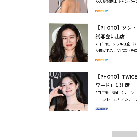
がん認識向上キャンペー
ュ、ノ・ユンソ、元Wek
ョン・ホヨン、チョン・
を披露驚きのスタイル・I
【PHOTO】ソン
ビジュアルに注目
試写会に出席
7日午後、ソウル江南（カ
が開かれた。VIP試写
ン、キム・イェウン、ジ
ン、チェ・ジョンアン、
夫婦らが参加した。・【
【PHOTO】TWI
家族」VIP試写会に出席
りた家族」VIP試写会に
ワード」に出席
3日午後、釜山（プサン）海
ー・クレール）アジア・
ン、コ・アソン、キム・
ミンハ、ムン・ソリ、アイ
ら、映画「あの夏、僕た
まで、釜山国際映画祭の