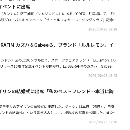
ORTIS、パク・ソジュンら「シャネル」のイベントに出席・ちゃんみな＆ASH
イベントに出席
真を大公開「正式に夫婦となりました」・コン・ユ＆キム・ゴウンら、名シー
南（カンナム）区三成洞（サムソンドン）にある「COEX」駐車場にて、「ト
「トッケビ」10周年記念番組の第1弾予告映像を公開
25秋グローバルキャンペーン「ザ・ヒルフィガー レーシングクラブ」記念フ
れ、IVEのウォニョン、チョン・ヘイン、前田敦子、TWICEのダヒョン、IT
2025/10/28 18:28
YZのヨンフン、CNBLUEのジョン・ヨンファ、キム・ソヒョン、ユン・シユ
パム・トリパシ、アイリンらが出席した。※この記事は現地メディアの取材
SSERAFIM カズハ＆Gabeeら、ブランド「ルルレモン」イ
ばらつきがございますので、予めご了承ください。・IVE ウォニョン「ブル
ったグラビア公開一番輝く瞬間とは・空港で思わぬ議論もチョン・ヘイン、
あることが明らかに
ンドン）区のLCDCソウルにて、スポーツウェアブランド「lululemon（ル
リリース10周年記念イベントが開かれ、LE SSERAFIMのカズハ、Gabee、
・ユンジュ、キム・ソンヒらが出席した。・LE SSERAFIM カズハ、ブラン
2025/06/05 18:48
サダーに抜擢！しなやかなバレエのポーズを披露・「WORLD OF STREET
R」日本を含む5ヶ国の国別対抗戦！ダンサーたちが魅力語る成長を見守ってほしい
イリンの結婚式に出席「私のベストフレンド…本当に誇
でモデルのアイリンの結婚式に出席した。ジェシカは本日（25日）、自身
フレンドの結婚式」という書き込みと共に、複数枚の写真を公開した。彼女は
グの間、爆笑したり涙をこらえたりもした。今、彼女は正式に『ミセス（M
2025/05/25 12:30
「本当に誇らしく、いつでもあなたのそばにいる。あなたの永遠の始まりを