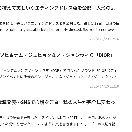
緒に公開された写真には、新婦の控室でアイリンと共にポーズを取るジェシ
を控えて美しいウエディングドレス姿を公開…人形のよ
イリンは、シンプルな純白のウェディングドレスを着用して清純さを演出
ン装飾が際立つブラックオフショルダードレスで目を引いた。アイリンは2
と結婚式を挙げた。・f(x) クリスタル、誕生日パーティーの写真を公開！
式を控え、美しいウエディングドレス姿を公開した。彼女は23日、自身のIn
TO】ジェシカ＆f(x) クリスタル姉妹、乳がん認識向上キャンペーンチャリ
s：emotionally unstable but glamorously dressed. See you tomorrow
ng(@jessica.syj)がシェア
不安定だけど、華やかに着飾りました。明日会いましょう）」という言葉と
2025/05/23 12:16
投稿した。公開された写真の中のアイリンは、真っ白なドレスを着てブーケ
微笑んでいる。大きなリボンの装飾、ふんわりとしたシルエットのドレス
・ソヒ＆ナム・ジュヒョク＆ノ・ジョンウィら「DIOR」
で高級感のある雰囲気と完璧に調和し、まるで一編の映画のようなシーンを
一般人の実業家と結婚式を挙げる。彼女は韓国国内外で活発に活動中のトッ
ー・ファッション界を代表する顔として愛されている。優雅なイメージと洗
（トンデムン）デザインプラザ（DDP）で行われたブランド「DIOR（ディ
ブランドのミューズとしても活躍中だ。・アイリン、結婚を電撃発表SNSで
プンイベントに俳優のハン・ソヒ、ナム・ジュヒョク、ノ・ジョンウィ、チ
全に変わった瞬間」・BIGBANGのG-DRAGONからハ・ジョンウまで「シ
セ、ロモン、フィギュアスケート元韓国代表のキム・ヨナ、モデルのアイリ
館のイベントに出席
2025/04/19 11:18
・ユニョン、フィギュアスケート選手のチャ・ジュンファン、チャン・ソン
・ソヒ、過去に囚われず前向きな心境を告白「間違った瞬間も私たちの人生
電撃発表…SNSで心境を告白「私の人生が完全に変わっ
ヒョク、除隊後の復帰作Netflix新ドラマ「トングン ー呪いの宮ー」セット
ライズで結婚を発表した。アイリンは本日（30日）、「今日、私の人生が
さんと分かち合いたくてこのように文を書きます」として「この大切な話
々のそばで静かに保管してきました。いつも私の人生と旅程を皆さんと分か