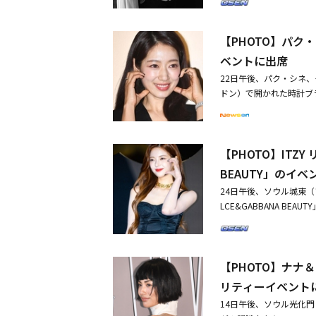
ち合うのが好きでしたが
いて「この話は単に指輪
【PHOTO】パク
な何かの土台になった愛
きな幸せなのか、一日一
ベントに出席
幸せな方法で少しずつ話
22日午後、パク・シネ
な瞬間を一緒に祝ってく
ドン）で開かれた時計ブ
さん～私結婚します！！
「悪魔なカノジョは裁判
だ。2012年にファッ
いっぱいの愛」チ・ジニ
リエイター、グローバルイ
アで最も影響力のある30
【PHOTO】ITZY
ばれた。・【PHOTO
BEAUTY」のイ
席・【PHOTO】ITZY 
に参加
24日午後、ソウル城東
LCE&GABBANA BE
ン・ジヒョン、アイリン
ものです。写真にばらつ
活動再開のリアも喜び「
【PHOTO】ナナ
の「マリーゴールド」カ
リティーイベント
14日午後、ソウル光化