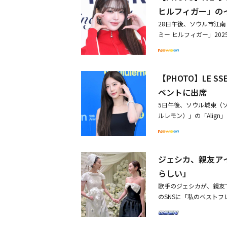
した。・【PHOTO】C
ヒルフィガー」の
ISLAND、結婚式の写
28日午後、ソウル市江
ンとなった江陵で再会！
ミー ヒルフィガー」20
ォトコールイベントが行わ
ZYのイェジ、THE BO
ン、シン・スンホ、アヌ
【PHOTO】LE 
によるものです。写真に
ガリ」のジュエリーを纏
ベントに出席
マネージャーは実の弟で
5日午後、ソウル城東（ソ
ルレモン）」の「Align」
モデルのアイリン、チャン
ド「ルルレモン」のアンバ
WOMAN FIGHTE
ジェシカ、親友ア
らしい」
歌手のジェシカが、親友
のSNSに「私のベスト
「私たちはフィッティン
RS）』になった」とし