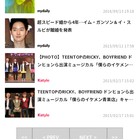
2016/09/13 19:18
超スピード婚から4年…イム・ガンソン＆イ・ス
ルビが離婚を発表
2015/09/11 17:58
【PHOTO】TEENTOPのRICKY、BOYFRIEND ド
ンヒョンら出演ミュージカル「僕らのイケメン青
果店」公開稽古
2015/02/17 15:02
TEENTOPのRICKY、BOYFRIEND ドンヒョンら出
演ミュージカル「僕らのイケメン青果店」キャス
ト会見を開催“チョンガンネ、ファイテイン！”
2015/02/17 15:01
<<
< PREV
NEXT >
>>