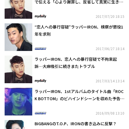
で伝える「心より謝罪し、反省して真実に生き
る」(全文)
2017/07/20 18:15
“恋人への暴行容疑”ラッパーIRON、検察が懲役1
年を求刑
2017/06/27 18:14
ラッパーIRON、恋人への暴行容疑で不拘束起
訴…大麻吸引に続きまたトラブル
2017/03/14 13:14
ラッパーIRON、1stアルバムのタイトル曲「ROC
K BOTTOM」のビハインドシーンを収めた予告映
像を公開
2016/09/08 13:10
BIGBANGのT.O.P、IRONの書き込みに反撃？