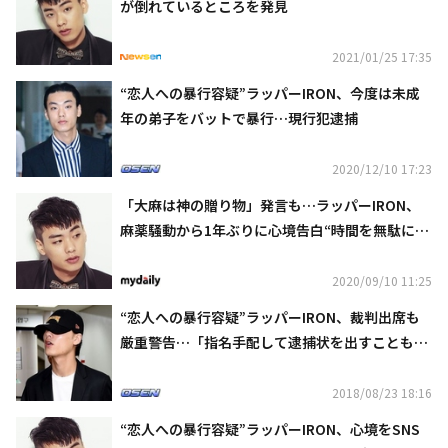
が倒れているところを発見
2021/01/25 17:35
“恋人への暴行容疑”ラッパーIRON、今度は未成
年の弟子をバットで暴行…現行犯逮捕
2020/12/10 17:23
「大麻は神の贈り物」発言も…ラッパーIRON、
麻薬騒動から1年ぶりに心境告白“時間を無駄にし
ないと約束する”
2020/09/10 11:25
“恋人への暴行容疑”ラッパーIRON、裁判出席も
厳重警告…「指名手配して逮捕状を出すことも可
能」
2018/08/23 18:16
“恋人への暴行容疑”ラッパーIRON、心境をSNS