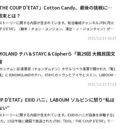
な分野で精力的な活動を続けている。ソルビンは特有の明るいエネルギーで
HE COUP D'ETAT」Cotton Candy、最後の挑戦に…
ンも溢れるタレント性と才能を思う存分に発揮しながら視聴者を魅了する予
」シーズン2は初放送を控え、新しい予告映像を公開した。まず「SNL KOREA」
結末とは？
urday Night Live」とともに、毎週土曜日の夜を盛り上げた豪華ホストの活
ストーリーに関する内容が含まれています。総合編成チャンネルJTBC月火
。特に「超特急ホストたちの活躍」というコピーは全シーズンに続き、もう
COUP D'ETAT」（脚本：チョン・ユンジョン、演出：ノ・ジョンチャン）が、C
ストラインナップを予告しながら好奇心を刺激する。続いてシンドロームを
解散プロジェクトを終了して、感動的な励ましのメッセージを伝えた。韓国で今月13
ン記者」のチュ・ヒョニョンと「アンカー」のアン・ヨンミのやりとりは、
2021/12/15 18:37
HE COUP D'ETAT」では、解散プロジェクトを終えたCotton Candyの新し
たりな息を伺わせ、シーズン2で新しく誕生するレジェンドキャラクターとよ
エンターテインメントの人々の成長を披露し、感動的なハッピーエンドを迎
コーナーに対する期待を高める。「SNLでしか楽しめない高品格風刺とユー
OLAND テハ＆STAYC＆Ciipherら「第29回 大韓民国文
、いよいよ解散のための最後の関門、音楽番組での1位獲得に挑戦するCott
わせて登場する「チュ記者が行く」コーナーは、代替できないSNL類コメデ
れた。それぞれの方法で心の準備していたCotton Candyに与えられた小学生の
席
ら「SNL KOREA」シーズン2のカムバックに対する関心を集める。最後に
は、メンバーたちをはじめ視聴者の涙腺まで刺激した。ついに完全体でカム
トを務めるシン・ヘソンの姿で終了する予告映像は、シーズン2の本格的な始
（カンナム）区清潭洞（チョンダムドン）ホテルリベラ清潭で開かれた「第2
ステージを披露。それぞれの切実な目標と夢で完成させたCotton Candy
に対する期待を引き上げる。「SNL KOREA」のシーズン2は、今月25日の
」に元MOMOLANDのテハ、STAYCのシウンとアイサとスミン、LABOUM、
の胸を打った。特に、ジェナ（EXIDのハニ）の「よくやった」という淡々
日の午後10時にCoupang Playを通じて公開される予定だ。Coupang P
r、HI CUTIE、チョクジェ、パク・ジェジョン、チェ・イェジン、ソ・ジオ、パク・
たちをはじめ彼女たちと一緒に解散プロジェクトを見守った人々に感動を与
2021/12/15 17:12
顧客を対象にしたCoupangのOTTサービスで、Rocket Wowメンバーシップに加
イム・ヒョラ、ハン・ソミン、ユン・ソンアが出席した。・CLCのSORN
1位を取ってから解散するというCotton Candyの目標は、失敗してしま
料で楽しめる。
ハも！人気番組「ミストロット2」最終合格者121人のプロフィールを公開・【P
なれなかったのだ。それでも、彼女たちは自由になるため、解散を宣言して
OUP D'ETAT」EXID ハニ、LABOUM ソルビンに怒り“私は
21 新韓銀行SOL KBOゴールデングローブ授賞式」で祝賀ステージを披露
。メンバーたちの近況が気になる状況で公開されたエピローグ映像では、よ
ない”
しているCotton Candyの姿が登場して視聴者を微笑ませた。音楽プロデ
、ボーカルトレーナーになったエル（宇宙少女のEXY）、女優のステラ（ハ
ストーリーに関する内容が含まれています。EXIDのハニが自身を非難するL
なったチェア（キム・ジウォン）と振付師になったヒョンジ（LABOUMのソ
。15日午後に韓国で放送されたJTBC「IDOL：THE COUP D'ETAT」で、
の場所で新たな挑戦に挑むメンバーたちが一堂に会して、「私たちはCotto
）がジェナ（ハニ）に自身を事務所に残るようにしてほしいと頼んだ。エルは