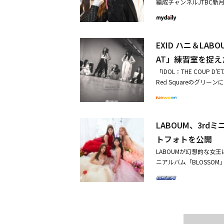
編成チャンネルJTBC新月
は悲しげな様子を見せて
が苦労して集めたお金だ
チョン・ユンジョン）の
ソウン）は借金の返済に
は、「なぜ私たちは失敗
ニ、クァク・シヤン、「PR
ナは失敗したアイドルだ
バーたちを泣かせた。ヒ
ウン、宇宙少女のEXY、
いながらも笑顔で放送に
って「一緒に生き残りま
EXID ハニ＆LAB
ための非常に特別な案内
ナは「努力が笑いの種に
居ることを選んだ。解散
アイドルグループCott
AT」練習室を捉
する時代を全身で耐えて
に反対していたことが明
ン・ソウン（ステラ役）
「僕の番組を台無しにす
「IDOL：THE COUP
たちは再びステージに立
ようなケミ（ケミストリ
下げるしかなかった。緊
Red Squareのグリー
が残留の提案を受けたこと
ンチャン監督は「IDOL：
所属事務所の代表はジェ
た。韓国で11月8日の午後1
葛藤に直面した。冷たい
子じゃなく、その裏面を
ュン）だけが電話をかけ
T」（脚本：チョン・ユンジ
か、注目が集まっている。こ
n Candyのリーダー
が、それって全部忘れら
ake Two、Transpa
敗したアイドル）のCot
ただろう」という質問に
に、忘れられないことに
LABOUM、3r
ndyの練習室を捉えたポ
多彩なストーリーで、視
ストーリーを作ろうとす
いるわけ？」と一喝した
離れられない人のための
トフォトを公開
ーを描いたら、私の過去
く。特に、劇中で失敗したア
を通じて、そのすべての
LABOUMが幻想的な女王
OUMのソルビン（ヒョ
人々にとって、癒しにな
ニアルバム「BLOSS
ウォン（チェア役）が実
と同じ状況である瞬間を
されたフォトの中のLA
性）を誇るということで、
そしてEXIDのジョン
に、カラフルな花の中で
ndyの華やかなパフォ
出すため頑張った」と明
レススタイリングに童話
開された練習室のポスター
に続いて「IDOL：THE
で、世界的なファンのイ
引く。個性的なスタイル
になった。どんな作品で
夢幻的な眼差しでカメラ
る。しかし、目つきから
想を伝えた。続いて「準