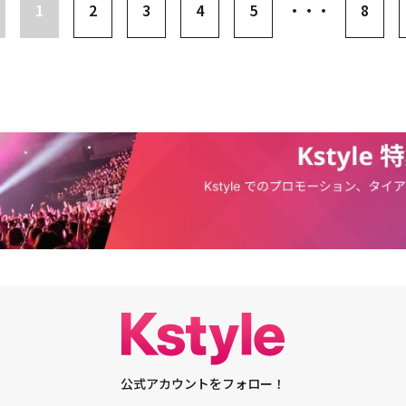
体イメージが公開され、LABOUMの3rdミニアルバム「BLOSSOM」に向け
1
2
3
4
5
・・・
8
。長い時間を同じ夢に向かって走ってきた彼女たちに何があったのだろう
た」と付け加えた。キム・ミンギュはトップボーイズグループMARSのリー
一枚の絵のようなイメージで以前と異なる余裕と優雅さを見せた彼女たち
何より「きちんと失敗するために、未練なく他の夢を見るために」という意
る。同作を通じて、初めてドラマ主演を務めることになった彼は「初主演作
どのようなコンセプトを披露するか集中が集まっている。「想像プラス」の
、目を引く。成功ではなく失敗するために、練習を続ける彼女たちの皮肉な
たけれど、監督が負担を減らしてくださり、現場でもたくさん助けてくださ
LABOUMは、コンセプトフォトに続いてトラックリスト、ハイライトメドレ
まっている。さらにCotton Candyが持っている他の夢とは何か、彼女た
ている」と感想を伝えた。チェア役のグリーンは「台本を読みながら、私の
なコンテンツを順次オープンして本格的にカムバックの準備に突入する。4
。
撮影中にも、涙がたくさん出た。台本には『泣く』と書かれていなかった
てリリースするアルバムであるだけに大衆の関心が高まっている。LABOUM
演中に涙が出た」と語った。これを聞いたハニは「入り込みすぎた瞬間につ
種音楽配信サイトを通じて3rdミニアルバム「BLOSSOM」を発売する。
ての瞬間に入り込みすぎていた」と伝えて視線を集めた。エル役のEXYも
現職アイドルなので、私の役割をはじめ、メンバーたちの配役の感情を理解
べた。また「アイドルに関する物語だが、切実な夢に向かって走って行くす
、青春物語だと思っている。それでアイドルではなくても、共感できるし、
と伝えて期待を高めた。Cotton Candyの末っ子ヒョンジ役のソルビンも
ヒョンジは酒好きだけど、酔っ払ったシーンを撮影する時、入り込みすぎる
笑いを誘った。彼女は「LABOUMとして7年間、活動してきた瞬間が役立っ
物がヒョンジと同じ状況に見舞われたらどう行動するだろうか』など、自分
中を覗き込むことができる時間になっている」と告白した。ハン・ソウンは
テラ役に扮する。Cotton Candyのメンバーの中で唯一、ガールズグループ出身で
ドル活動をしたことがないので、知らないことも多かったし、理解できない
びに、メンバーたちに聞いてみて、よくコミュニケーションして、会話した
過程を通じて理解することができた」とメンバーたちへの感謝の気持ちを伝
OL：THE COUP D'ETAT」の本番死守（本放送を見ること）を頼んだ。ソ
公式アカウントをフォロー！
る感情が、よく伝わるように頑張る」と伝え、グリーンは「初放送を見た方