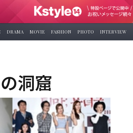
C
DRAMA
MOVIE
FASHION
PHOTO
INTERVIEW
女の洞窟