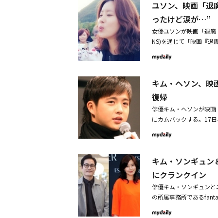
ユソン、映画「退
たホラー映画だ。20日
ったけど涙が…”
女優ユソンが映画「退魔：
NS)を通じて「映画『
のケーキに結局涙が」と
な笑みを浮かべている写
間でした。ありがとうご
キム・ヘソン、映
陣に感謝の気持ちを伝え
ヒロインのクムジュ役に
復帰
まい進してきた。苦楽を
俳優キム・ヘソンが映画
がったユソンは、スタッ
にカムバックする。17日
係者は、「釜山に暮らす
ーに「キム・ヘソンが映
完成度の高いキャラクタ
中にクランクインされる
くなった演技の幅をうか
洞窟」をモチーフにした
持って応援してくださる
キム・ソンギュン
ている。済州島(チェジュ
蛇窟(キムニョンサグル
む男性の間で起こるスト
にクランクイン
した作品で、ユソンをは
務め、2011年「ホーム
国で7月に公開される予
俳優キム・ソンギュンと
から約2年ぶりに本格的
の所属事務所であるfan
影が行われ、今週クラン
ヒ)に出演することにな
人」を演出した監督キム