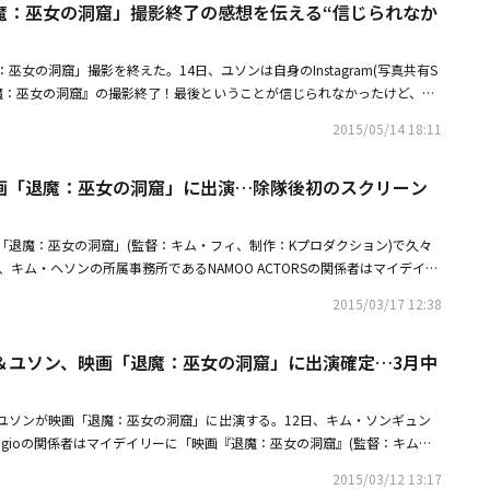
魔：巫女の洞窟」撮影終了の感想を伝える“信じられなか
に韓国で公開される。
巫女の洞窟」撮影を終えた。14日、ユソンは自身のInstagram(写真共有S
退魔：巫女の洞窟』の撮影終了！最後ということが信じられなかったけど、こ
いう書き込みと共に、スタッフらが準備したケーキのろうそくを消し、幸せ
2015/05/14 18:11
真を掲載した。また彼女は、「とても素敵な人たちと一緒にいれた幸せな時
ざいます。みんなお疲れ様でした」と続け、一緒に撮影した俳優たちと制作
画「退魔：巫女の洞窟」に出演…除隊後初のスクリーン
た。ユソンはキム・フィ監督がメガホンを取った「退魔：巫女の洞窟」で、
キャスティングされ、ここ3ヶ月間にわたり釜山(プサン)に滞在して撮影に
共にしたスタッフたちとの最後の撮影に、しばらく涙を見せるほど名残惜し
「退魔：巫女の洞窟」(監督：キム・フィ、制作：Kプロダクション)で久々
フに改めて感謝の気持ちを伝えた後ソウルに戻ったという。所属事務所の関
、キム・ヘソンの所属事務所であるNAMOO ACTORSの関係者はマイデイリ
ようにして映画の撮影に臨んだ。ユソンは現場のスタッフと疎通し、さらに
画『退魔：巫女の洞窟』に出演する。除隊後初のスクリーン復帰作で、近日
ーを作るために最善の努力を尽くした。『退魔：巫女の洞窟』はユソンの広
2015/03/17 12:38
」と伝えた。「退魔：巫女の洞窟」はシン・ジノ作家のホラー小説「巫女の
がうことができる映画になるだろうと、所属事務所も期待している。愛情を
作品で、キム・ソンギュンやユソン、チャ・イェリョンなどが出演を確定し
とありがたい」と付け加えた。「退魔：巫女の洞窟」は済州(チェジュ)金寧
＆ユソン、映画「退魔：巫女の洞窟」に出演確定…3月中
ド)金寧蛇窟(キムニョンサグル)に関連した実話をもとに、巫女と憑依を拒
)に関連した実話をベースに脚色されたシン・ジノ脚本家の同名小説を原作に
ーリーを描く予定だ。キム・ヘソンはキム・ソンギュンの助手ジグァン役を
じめ、キム・ソンギュン、チャ・イェリョン、キム・ヘソンが出演する。韓
ランが聞こえた夏」以来4年ぶりに映画に出演する。また2013年に除隊して
定だ。
ユソンが映画「退魔：巫女の洞窟」に出演する。12日、キム・ソンギュン
な演技活動に拍車を掛ける。映画「退魔：巫女の洞窟」は釜山(プサン)で撮
tagioの関係者はマイデイリーに「映画『退魔：巫女の洞窟』(監督：キム・
クインする予定だ。
った。ユソンと呼吸を合わせる」と伝えた。「退魔：巫女の洞窟」は「隣
2015/03/12 13:17
・ヒの次期作で、当初「巫女の窟」として知られた作品だ。特に「退魔：巫