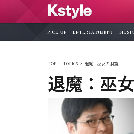
PICK UP
ENTERTAINMENT
MUSI
TOP
TOPICS
退魔：巫女の洞窟
退魔：巫