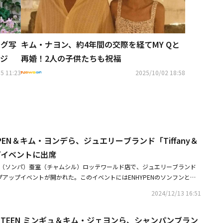
ング写
キム・ナヨン、約4年間の交際を経てMY Qと
ジ
再婚！2人の子供たちも祝福
5 11:23
2025/10/02 18:58
YPEN＆キム・ヨンデら、ジュエリーブランド「Tiffany＆
プイベントに出席
区（ソンパ）蚕室（チャムシル）ロッテワールド店で、ジュエリーブランド
のポップアップイベントが開かれた。このイベントにはENHYPENのソンフンとジ
9のロウン、キム・ヨンデ、MEOVVのエラ、チョン・ユミ、歌手のキム・ナ
2024/12/13 16:51
Y Qらが出席した。・SEVENTEENからaespa、IVEまで福岡で開催の「G
ards」ラインナップ第2弾を公開・「損するのは嫌だから」キム・ヨンデ、来年軍隊へ
VENTEEN ミンギュ＆キム・ジェヨンら、シャンパンブラン
への愛情明かす中学生の頃からファン