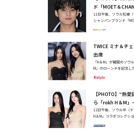
ド「MOET＆CH
11日午後、ソウル松坡
シャンパンブランド「MOE
ン、スヒョン、MY Q
きがございますので、予め
計男性美あふれるグラビ
TWICE ミナ＆チ
官」に出演決定ファンタ
出席
「H＆M」が韓国のソウル
M」のローンチを記念し
の他、EXOのシウミン、
デルのシン・ヒョンジ、
ーらが本コレクションを
【PHOTO】“熱愛
ソウルの重要な建築物の
ンプラザで行われた。ア
ら「rokh H＆
レーションや、「rokh
12日午後、ソウル中（チ
の舞台裏にインスピレー
H＆M」コラボコレクショ
ダーで世界的なラッパー
NE1のCL、俳優のイ・ス
ルのアナ・キムとアーティ
ン・ヒョンジ、歌手のM
ィブ・ディレクターであ