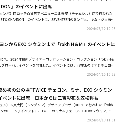
ANDON」のイベントに出席
（ソンパ）区ロッテ百貨店アベニューエル蚕室（チャムシル）店で行われた
T＆CHANDON」のイベントに、SEVENTEENのミンギュ、キム・ジェヨ
が出席した。※この記事は現地メディアの取材によるものです。写真にばらつ
2024/07/12 12:06
ご了承ください。・SEVENTEEN ミンギュ、たくましい腕にブルガリの時
ア公開・パク・シネ＆キム・ジェヨン、新ドラマ「悪魔なカノジョは裁判
ェヨンからEXO シウミンまで「rokh H＆M」のイベントに
ジー恋愛劇に期待
にて、2024年最新デザイナーコラボレーション・コレクション「rokh H＆
たグローバルイベントを開催した。イベントには、TWICEのミナ＆チェヨン
俳優のユ・テオ、イ・スヒョク、ソル・イナ、Weki Mekiのキム・ドヨン、モ
2024/04/15 16:27
日本からは三吉彩花、笠松将など、アジアを代表する世界的なセレブリティ
着て登場した。イベントは、ザハ・ハディドとSamooによって設計された
認め初の公の場”TWICE チェヨン、ミナ、EXO シウミン
ひとつであるネオ・フューチャリスティックな複合文化施設、東大門デザイ
ーティスティックな空間で、ギャラリーのような没入型のデジタルインスタ
M」イベントに出席…日本からは三吉彩花＆笠松将も
 H＆M」コレクションの先行ショッピングに加え、本キャンペーンビジュアル
ュン）区東大門（トンデムン）デザインプラザ（DDP）で行われた「rokh
ションを得たユニークな展示が来場者を迎えた。会場では、元2NE1のリー
ンのローンチイベントに、TWICEのミナ＆チェヨン、EXOのシウミン、元2
兼シンガーであるCLがエクスクルーシブなパフォーマンスを披露し、モデ
ヒョク、ユ・テオ、ソル・イナ、Weki Mekiのキム・ドヨン、モデルのシ
ストのMY QによるDJパフォーマンスも行われた。「rokh」のクリエイテ
2024/04/13 11:01
Y Qらが参加した。日本からは、三吉彩花、笠松将が出席した。特にこの
るロク・ファンは「韓国出身のデザイナーである私にとって、ソウルは常に