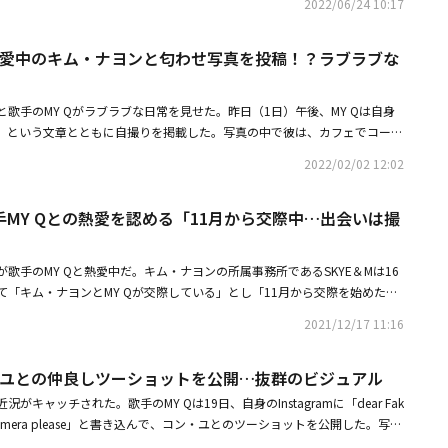
2022/06/24 10:17
ョ、爽やかなボブヘアの近況ショットを公開抜群のスタイルにも注目・少女時
チェン！カムバックを控え新たな魅力をアピール
開恋愛中のキム・ナヨンと匂わせ写真を投稿！？ラブラブな
歌手のMY Qがラブラブな日常を見せた。昨日（1日）午後、MY Qは自身
♥︎emo」という文章とともに自撮りを掲載した。写真の中で彼は、カフェでコーヒ
、ゆったりとした旧正月の連休を楽しんでいる。彼は両手を揃えたまま会話
2022/02/02 12:02
ば、顔は出ていないが誰かと腕を組んでいる場面が捉えられ、見る人の心を
組んでいた女性の正体はキム・ナヨンだった。同日の同時刻に、彼女は自身
MY Qとの熱愛を認める「11月から交際中…出会いは撮
o Sunshine」というコメントと一緒にセルフショットを投稿した。写真の中の
と腕を組んだ人の服装が一致している。これにファンからは「2人の写真がパズ
ど美しい」「愛されるナヨン姉さん」「ナヨン姉さんの手が綺麗」「世界で
歌手のMY Qと熱愛中だ。キム・ナヨンの所属事務所であるSKYE＆Mは16
が寄せられた。2人は昨年12月、「11月から交際を始めた。10月初めに
て「キム・ナヨンとMY Qが交際している」とし「11月から交際を始めた。
めて会った後、縁が続いた」と明らかにした。・キム・ナヨン、歌手MY Q
影の現場で初めて会った後、縁が続いた」と明らかにした。彼女は2015年に
月から交際中出会いは撮影現場」・歌手MY Q、コン・ユとの仲良しツーショ
2021/12/17 11:16
、2人の子供を授かったが、2019年に離婚。現在は、総合編成チャンネルJ
アル
私が育てる」に出演しており、自身のYouTubeチャンネル「nofilterTV」も
ン・ユとの仲良しツーショットを公開…抜群のビジュアル
年に「Style Music」でデビューした歌手兼画家だ。今月7日に新曲「emo」
-Q：emo」を開催した。・G-DRAGONからEXO カイまで、気になる私服
キャッチされた。歌手のMY Qは19日、自身のInstagramに「dear Fak
4人のランキング公開（動画あり）・歌手MY Q、コン・ユとの仲良しツーシ
 for the camera please」と書き込んで、コン・ユとのツーショットを公開した。写真
ュアル
ルスで親友ケミ（ケミストリー、相手との相性）をアピールしているコン・