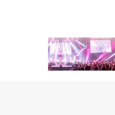
き瞳の告発」の劇場上映
起こし、台湾最高の韓流
だった。27日、台湾の
ティング、韓国に戻って
ムでコン・ユのニュース
ン・ユに会うために世界
材するためのマスコミの
ーツを着たコン・ユは、
場し、ファンミーティン
黒いスーツを着て登場し、
ンの歓呼を浴びた。初の
ど自身の話を率直に公開
ピーである「Live your d
える時間も設けた。コン
ンのために十八番の甘い
ゲストとして、コン・ユと
コン・ユの秘密を暴露し
テージの後「僕が自ら歌
僕のテーマ曲である『Wh
ゲストに対する紹介と共
ファンの感動的な映像を
たコン・ユは、映像の途