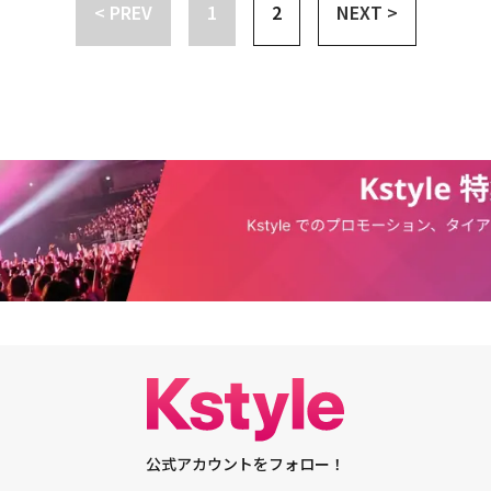
が実現し、コン・ユはドラマ「トッケビ」でもう一度アジアでブームを巻き
< PREV
1
2
NEXT >
4大スターに選定された。コン・ユに対する台湾マスコミの反応は熱いもの
空港に到着した瞬間から28日台湾メディアカンファレンス、29日ファンミー
くる30日の台湾空港出国の現場まで、台湾の主要メディアは、リアルタイ
を報道し、高い関心を表した。ファンミーティング当日の29日には、コ
各国のファンたちが台湾新荘体育館に集まっただけでなく、現場の熱気を取
取材が相次ぎ、体育館の外は午前から集まった人々でごった返した。白いス
故ユ・ジェハの「私の心の中に映った私の姿」を歌いながらステージ上に登
グのスタートを知らせた。コン・ユは死神を連想させるフェドラーハットと
台湾の国民的MCミッキー・フアン(黄子佼) と共にステージを歩き、ファ
ファンミーティングであるだけに、コン・ユは作品、幼い時代、余暇生活な
し、観客を熱狂させた。コン・ユは今回のファンミーティングのキャッチコ
ream, Hear your dream, you are my dream」のように、ファンの願いを叶
・ユはファンのギター演奏に合わせて即席で歌を歌ったり、5500人のファ
声でアラームを録音し、雰囲気を盛り上げた。また、この日の現場には特別
は親友でシンガーソングライターのMY Qが登場した。MY Qは親友らしく
てファンを熱狂させ、クォン・ジナ、サム・キム、チョン・スンファンのス
を検索して聴くほど本当に好きな3人だ。特にサム・キムは『トッケビ』で
o are you』を歌った」とし、自身のファンミーティングに参加してくれた
に、自身との縁について紹介した。ファンミーティングの終盤、コン・ユは
見て涙を見せた。台湾ファンたちが準備したサプライズ映像とコメントを見
公式アカウントをフォロー！
中で顔をうつむけ、振り向いてファンを見た瞬間、こみ上げる感動で涙を流