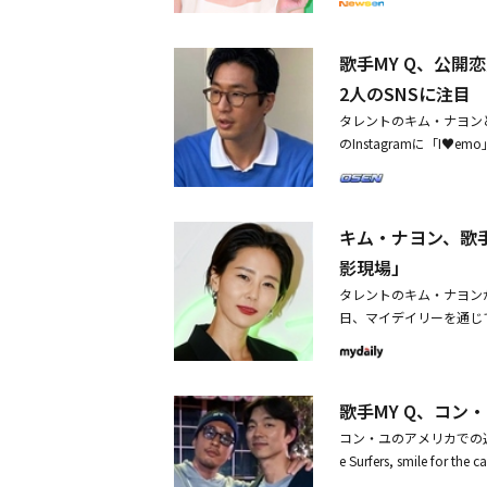
した。・TWICE ジヒ
代 スヨン、金髪にイメ
歌手MY Q、公
2人のSNSに注目
タレントのキム・ナヨンと
のInstagramに「I
ーやケーキを食べながら
に集中しているかと思え
ときめかせた。その腕を
キム・ナヨン、歌手
のSNSを通じて「Hell
彼女の服装と、MY Q
影現場」
ルみたい」「涙が出るほ
タレントのキム・ナヨンが
一番素敵」などのコメント
日、マイデイリーを通じ
グラビア撮影の現場で初
10月初めにグラビア撮
との熱愛を認める「11
10歳年上の男性と結婚し
ットを公開抜群のビジュ
TBC「勇敢なソロ育児 - 
歌手MY Q、コ
運営中だ。MY Qは2007
をリリースし、個人展「MY
コン・ユのアメリカでの近況が
の値段は？韓国スター1
e Surfers, smile
ョットを公開抜群のビジ
にはアメリカ・ロサンゼ