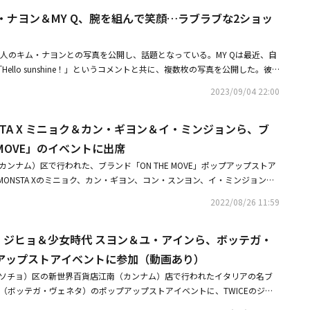
on.Tとの熱愛を認めた後、初めて公の場に登場して注目を集めた。・TWICE
えてくれる場所でした」と伝えた。そして、「H＆M」ウィメンズウェア部
・ナヨン＆MY Q、腕を組んで笑顔…ラブラブな2ショッ
愛を認める交際6ヶ月の報道・TWICE ミナ、ファッション誌「ハーパーズ バザ
アドバイザーのアン＝ソフィー・ヨハンソンは「ロク・ファンさんは、非常
場！インタビューで今後の意気込みを語る・EXO シウミン、アイドルデビュ
おり、彼の作品には韓国の伝統が重要な意味を持っています。ソウルで『ro
の単独MCに抜擢
ラボレーションを発表できたことを嬉しく思いますし、ブランドのファンが、
恋人のキム・ナヨンとの写真を公開し、話題となっている。MY Qは最近、自
クに着こなしているのを見るのは、素晴らしいことです」と明かした。
て「Hello sunshine！」というコメントと共に、複数枚の写真を公開した。彼
ヨンは白いワンピース姿で、カップルルックを披露。キム・ナヨンはMY Q
2023/09/04 22:00
ている。2人の表情には幸せが満ちている。この他にもキム・ナヨンがMY Q
MY Qがキム・ナヨンの写真を撮る姿など、2人のラブラブな日常が収められ
NSTA X ミニョク＆カン・ギヨン＆イ・ミンジョンら、ブ
も互いへ愛情がそのまま伝わる。キム・ナヨンは2019年に離婚し、2人の子
とは2021年から公開恋愛中だ。
 MOVE」のイベントに出席
カンナム）区で行われた、ブランド「ON THE MOVE」ポップアップストア
ONSTA Xのミニョク、カン・ギヨン、コン・スンヨン、イ・ミンジョン、
チュ・ウジェ、イ・シウ、MY Q、CRUSH、SOLEらが出席した。・MONS
2022/08/26 11:59
ER NOW․「ポグシプショー」シーズン2でカムバック！9月6日より放送スター
ン・テオら、ドラマ「ウ・ヨンウ弁護士は天才肌」の団体観覧イベントでフ
ICE ジヒョ＆少女時代 スヨン＆ユ・アインら、ボッテガ・
くの愛を受けた
アップストアイベントに参加（動画あり）
（ソチョ）区の新世界百貨店江南（カンナム）店で行われたイタリアの名ブ
NETA（ボッテガ・ヴェネタ）のポップアップストアイベントに、TWICEのジヒ
ユ・アイン、イ・エル、イ・ドンフィ、キム・ナヨン、歌手のMY Qが参加