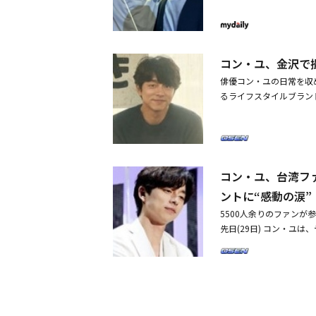
ユとMY Qの姿が収め
ン監督の映画「ワンダーラ
スジ、パク・ボゴム、タ
コン・ユ、金沢で
俳優コン・ユの日常を収めた
るライフスタイルブランドe
F/Wグラビアカットを
プトにしており、コン・
撮影を通じて表現した。e
スタイリング、そして金
映像を公開した。特に、e
コン・ユ、台湾フ
がコン・ユを通じてさら
ントに“感動の涙”
は「過去の2シーズンに続
5500人余りのファン
指す感性あふれる部分や
先日(29日) コン・ユ
込めているような表情と
間30分、忘れられない
ユは現在、休息を取りな
ユを応援してきた台湾フ
た。2016年度、韓国で
湾、シンガポール、タイ
き起こし、3.4億台湾