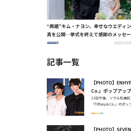
“再婚”キム・ナヨン、幸せなウエディ
真を公開…挙式を終えて感謝のメッセー
2025/10/0
記事一覧
【PHOTO】ENH
Co.」ポップアッ
13日午後、ソウル松坡
「Tiffany＆Co.」
ェイク、キム・ダミ、SF
ヨン、コ・ヒョンジョン、M
olden Disc Aw
【PHOTO】SE
今後の計画やシン・ミナ