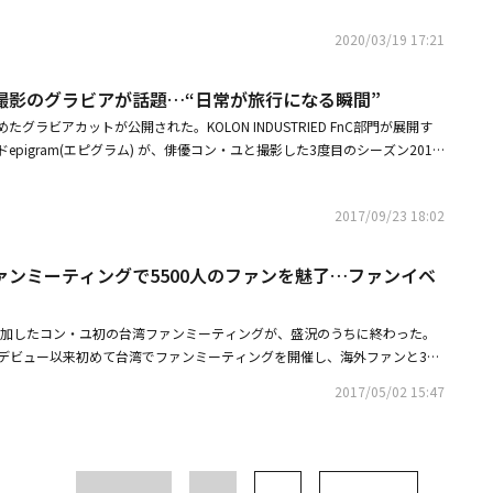
られている。抜群のビジュアルが視線を引きつける。コン・ユは、キム・テヨ
2020/03/19 17:21
ンド」の出演を検討している。チョン・ユミ、チェ・ウシク、miss A出身
ン・ウェイなど、華やかなラインナップで話題を集めている作品だ。
撮影のグラビアが話題…“日常が旅行になる瞬間”
グラビアカットが公開された。KOLON INDUSTRIED FnC部門が展開す
pigram(エピグラム) が、俳優コン・ユと撮影した3度目のシーズン2017
公開した。今回公開されたグラビアは、友だちと一緒に旅立った旅行をコンセ
ユと彼の友人MY Qが一緒に旅立った「日常が旅行になる瞬間」を金沢ロケ
2017/09/23 18:02
pigramはコン・ユが持つ特有の感性やブランドのシンプルでカジュアルな
沢の伝統のある木材建築物などが調和した、一本の映画のようなグラビアと
pigramの感性を生かした柔らかいカラーや、余裕のあるシルエットや装飾
ァンミーティングで5500人のファンを魅了…ファンイベ
に光を放ったという。この日コン・ユと共に撮影を行ったブランドの関係者
き、今回のF/Wシーズンもコン・ユと撮影した。コン・ユはepigramが目
が参加したコン・ユ初の台湾ファンミーティングが、盛況のうちに終わった。
日常的な雰囲気をリアルながらも素晴らしく表現した。静的ながらも感情を
は、デビュー以来初めて台湾でファンミーティングを開催し、海外ファンと3時
ポーズは、日常と旅行の接点を正確にキャッチしている」と伝えた。コン・
甘い時間を過ごした。ドラマ「コーヒープリンス1号店」から長い間、コン・
がら次回作を検討している。
2017/05/02 15:47
ァンたちの熱い声援は、3月のチケット販売開始10分で全席完売に繋がっ
唯一観客1千万人を動員した映画「新感染 ファイナルエクスプレス」は台
、ベトナム、香港などで韓国映画興行の記録を塗り替え、ゾンビブームを巻
ドルという高い記録を打ち立てた。このブームにより、去年台湾で「トガニ 幼