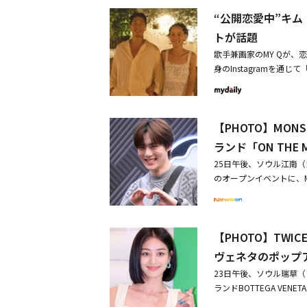
日、チェヨンは歌手のZi
インスピレーションを与
“公開恋愛中”キム
チェヨン＆Zion.T、熱
門長兼クリエイティブ・
ー」6月号のカバーに登
トが話題
に国際的な視野を持って
ープロジェクト「MA1」
kh』と『H＆M』のコ
歌手兼画家のMY Qが、
彼らのデザインをユニー
身のInstagramを通じ
は白いシャツ、キム・ナ
と腕を組んで明るく笑っ
に抱きついている写真、
【PHOTO】MO
ている。写真だけを見て
供を育てている。MY Q
ランド「ON THE
25日午後、ソウル江南（
のオープンイベントに、M
イ・ジヌク、キム・ボム、
TA X ミニョク、NAV
ト・パク・ウンビン＆カ
【PHOTO】TW
ァンに感謝あまりにも多
ヴェネタのポップ
23日午後、ソウル瑞草
ランドBOTTEGA VE
ョ、少女時代のスヨン、