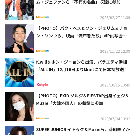
ム・ジェファンら「不朽の名曲」収録に参加
2023/02/27 11:39
【PHOTO】パク・ヘス＆ソン・ジェリム＆チョ
ン・ソンウら、映画「流布者たち」VIP試写会に
出席
2022/11/22 12:39
K.will＆ホン・ジニョンら出演、バラエティ番組
「ALL IN」12月16日よりMnetにて日本初放送！
2020/10/15 13:45
【PHOTO】EXID ソルジ＆FIESTAR出身イェジ＆
Muzie「大韓外国人」の収録に参加
2020/07/04 13:32
SUPER JUNIOR イトゥク＆Muzieら、番組終了か