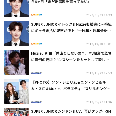
ら6ヶ月「まだ出演料を貰ってない」
2020/01/03 14:23
SUPER JUNIOR イトゥク＆Muzieも被害に…番組
にギャラ未払い疑惑が浮上「一昨年と昨年分をも
らっていない」
2019/12/18 18:01
Muzie、新曲「仲直りしないの？」MV撮影で監督
に異例の要求？“キスシーンをカットして欲しい
と…”
2019/11/22 17:53
【PHOTO】ソン・ジェリム＆ユン・ソヒ＆キ
ム・スロ＆Muzie、バラエティ「スリルキング」
記者懇談会に出席
2019/05/27 11:36
SUPER JUNIOR シンドン＆UV、再びタッグ…SM