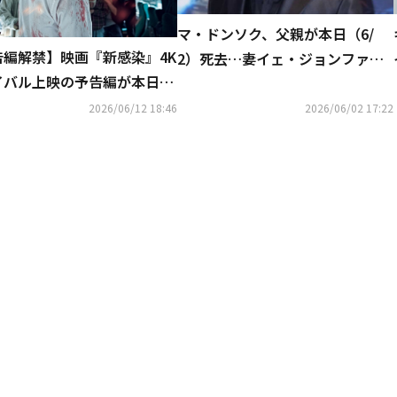
マ・ドンソク、父親が本日（6/
告編解禁】映画『新感染』4K
2）死去…妻イェ・ジョンファら
イバル上映の予告編が本日解
と共に最後を見送る
全国の上映劇場も発表
2026/06/12 18:46
2026/06/02 17:22