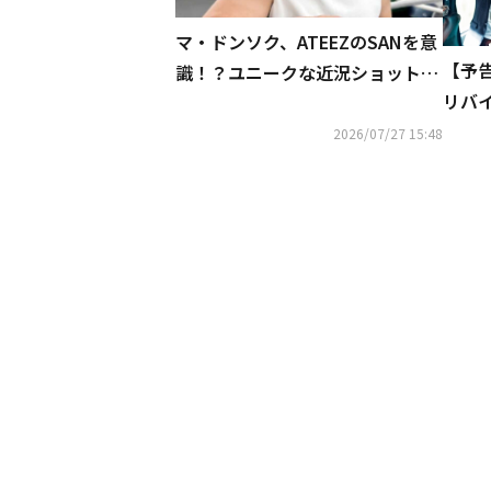
マ・ドンソク、ATEEZのSANを意
【予
識！？ユニークな近況ショットが
リバ
話題
禁！
2026/07/27 15:48