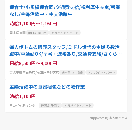
保育士/小規模保育園/交通費支給/福利厚生充実/残業
なし/主婦活躍中・主夫活躍中
時給1,100円～1,160円
岡北保育園
岡山県 岡山市
アルバイト・パート
婦人ボトムの販売スタッフ/ミドル世代の主婦多数活
躍中/車通勤OK/早番・遅番あり/交通費支給/さくら市
より車で40分
日給8,500円～9,000円
東武宇都宮百貨店/福田屋宇都宮店
栃木県 さくら市
アルバイト・パート
主婦活躍中の食器梱包などの軽作業
時給1,100円
サカイ引越センター
静岡県 静岡市
アルバイト・パート
supported by 求人ボックス