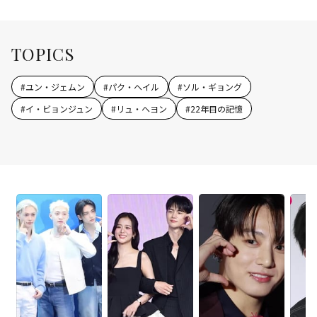
TOPICS
#
ユン・ジェムン
#
パク・ヘイル
#
ソル・ギョング
#
イ・ビョンジュン
#
リュ・ヘヨン
#
22年目の記憶