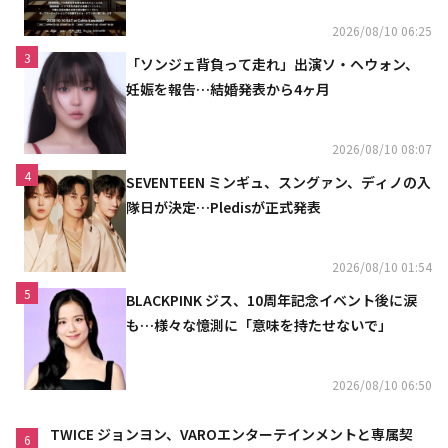
決定
2026/08/10 06:25
3
「ソンジェ背負って走れ」出演ソ・ヘウォン、
妊娠を報告…結婚発表から4ヶ月
2026/08/10 08:07
4
SEVENTEEN ミンギュ、スングァン、ディノの入
隊日が決定…Pledisが正式発表
2026/08/10 01:54
5
BLACKPINK ジス、10周年記念イベント後に涙
も…様々な憶測に「意味を持たせないで」
2026/08/10 06:50
TWICE ジョンヨン、VAROエンターテインメントと専属契
6