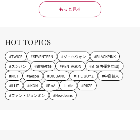
もっと見る
HOT TOPICS
#
TWICE
#
SEVENTEEN
#
ソ・ヘウォン
#
BLACKPINK
#
スンハン
#
鉄槌教師
#
PENTAGON
#
BTS(防弾少年団)
#
NCT
#
aespa
#
BIGBANG
#
THE BOYZ
#
中島健人
#
ILLIT
#
iKON
#
BoA
#
i-dle
#
RIIZE
#
ファン・ジョンミン
#
NewJeans