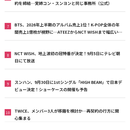
約を締結…実姉コン・スンヨンと同じ事務所（公式）
BTS、2026年上半期のアルバム売上1位！K-POP全体の年
7
間売上1億枚が視野に…ATEEZからNCT WISHまで幅広い世
代が活躍
NCT WISH、地上波初の冠特番が決定！9月5日にテレビ朝
8
日にて放送
スンハン、9月30日に1stシングル「HIGH BEAM」で日本デ
9
ビュー決定！ショーケースの開催も予告
TWICE、メンバー3人が移籍を検討か…再契約の行方に関
10
心集まる