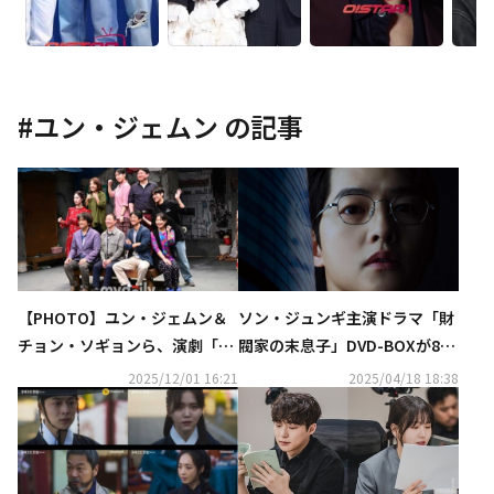
#
ユン・ジェムン
の記事
【PHOTO】ユン・ジェムン＆
ソン・ジュンギ主演ドラマ「財
チョン・ソギョンら、演劇「マ
閥家の末息子」DVD-BOXが8月
トリョーシカ」プレスコールに
6日に発売！レンタルも開始
2025/12/01 16:21
2025/04/18 18:38
出席