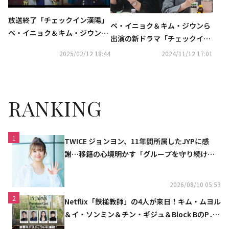
放送終了「チェックイン漢陽」
ペ・イニョク＆キム・ジウンら
ペ・イニョク＆キム・ジウンら
出演の新ドラマ「チェックイン
が迎えた結末は？【ネタバレあ
漢陽」台本読み合わせ現場を公
2025/02/12 18:44
2024/11/12 17:01
り】
開
RANKING
1
TWICE ジョンヨン、11年間所属したJYPに感
謝…移籍の心境明かす「グループを守り続け
る」
2026/08/10 05:53
2
Netflix「鉄槌教師」の4人が来日！キム・ムヨル
＆イ・ソンミン＆チン・ギジュ＆Block BのP․
O、10月にスペシャルファンミーティング開催