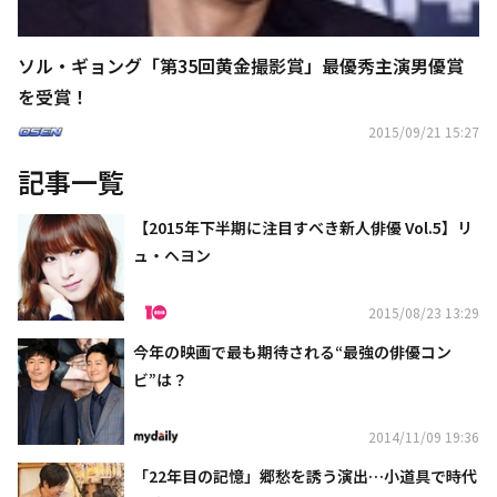
ソル・ギョング「第35回黄金撮影賞」最優秀主演男優賞
を受賞！
2015/09/21 15:27
記事一覧
【2015年下半期に注目すべき新人俳優 Vol.5】リ
ュ・ヘヨン
2015/08/23 13:29
今年の映画で最も期待される“最強の俳優コン
ビ”は？
2014/11/09 19:36
「22年目の記憶」郷愁を誘う演出…小道具で時代