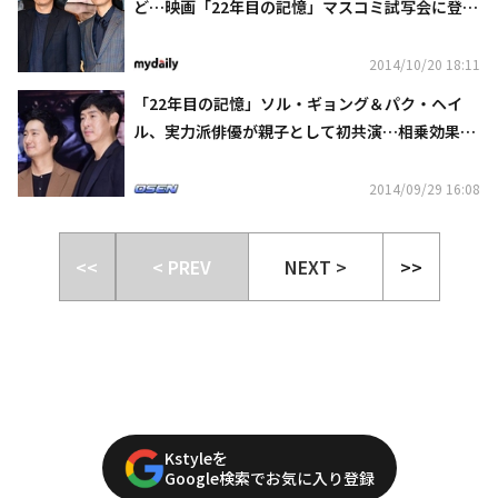
ど…映画「22年目の記憶」マスコミ試写会に登
場“本物の父子みたい？”
2014/10/20 18:11
「22年目の記憶」ソル・ギョング＆パク・ヘイ
ル、実力派俳優が親子として初共演…相乗効果
に“期待”(総合)
2014/09/29 16:08
<<
< PREV
NEXT >
>>
Kstyleを
Google検索でお気に入り登録