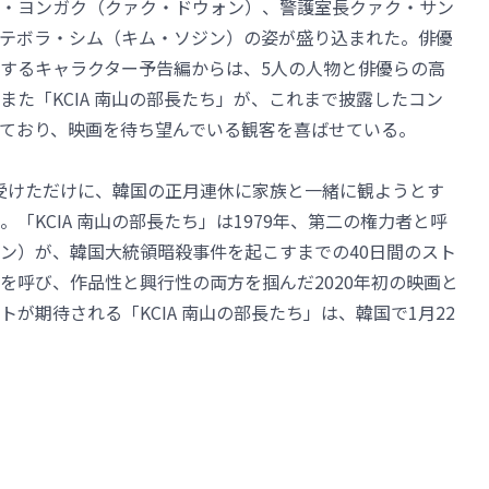
・ヨンガク（クァク・ドウォン）、警護室長クァク・サン
テボラ・シム（キム・ソジン）の姿が盛り込まれた。俳優
するキャラクター予告編からは、5人の人物と俳優らの高
た「KCIA 南山の部長たち」が、これまで披露したコン
ており、映画を待ち望んでいる観客を喜ばせている。
指定を受けただけに、韓国の正月連休に家族と一緒に観ようとす
「KCIA 南山の部長たち」は1979年、第二の権力者と呼
ン）が、韓国大統領暗殺事件を起こすまでの40日間のスト
を呼び、作品性と興行性の両方を掴んだ2020年初の映画と
が期待される「KCIA 南山の部長たち」は、韓国で1月22