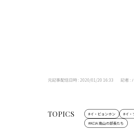
元記事配信日時 :
2020/01/20 16:33
記者 :
TOPICS
#
イ・ビョンホン
#
イ・
#
KCIA 南山の部長たち