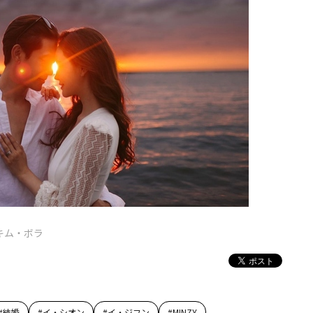
キム・ボラ
#
結婚
#
イ・シオン
#
イ・ジフン
#
MINZY