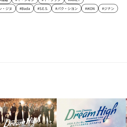
ン・ジヌ
#
Bada
#
S.E.S.
#
パク・シヨン
#
iKON
#
ジナン