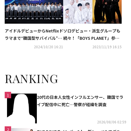
アイドルデビューからNetflixド
ソロデビュー・派生グループも
ラマまで“韓国型サバイバル”の
続々！「BOYS PLANET」参加
人気の理由とは？
者が大活躍中…近況に注目
2024/10/20 16:21
2023/11/19 16:15
RANKING
1
20代の日本人女性インフルエンサー、韓国でラ
イブ配信中に死亡…警察が経緯を調査
2026/08/06 02:59
2