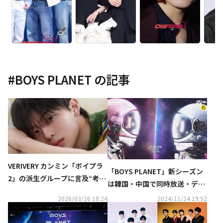
#
BOYS PLANET
の記事
VERIVERY カンミン「ボイプラ
「BOYS PLANET」新シーズン
2」の派生グループに言及“考え
は韓国・中国で同時放送・デビ
たことはなかった”
ュー！「2024 MAMA」での予
2026/03/26 18:24
2024/11/24 19:52
告が早くも話題