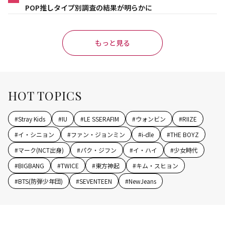
POP推しタイプ別調査の結果が明らかに
もっと見る
HOT TOPICS
#
Stray Kids
#
IU
#
LE SSERAFIM
#
ウォンビン
#
RIIZE
#
イ・シニョン
#
ファン・ジョンミン
#
i-dle
#
THE BOYZ
#
マーク(NCT出身)
#
パク・ジフン
#
イ・ハイ
#
少女時代
#
BIGBANG
#
TWICE
#
東方神起
#
キム・スヒョン
#
BTS(防弾少年団)
#
SEVENTEEN
#
NewJeans