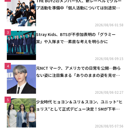
THE BOYZのメンバー9人、新レーベルでグルー
プ活動を準備中「個人活動については別途契約
へ」
2026/08/06 01:58
3
Stray Kids、BTSが不参加表明の「グラミー
賞」や入隊まで…素直な考えを明らかに
2026/08/06 09:15
4
元NCT マーク、アメリカでの日常を公開…飾ら
ない姿に注目集まる「ありのままの姿を見せた
い」（動画あり）
2026/08/06 02:27
5
少女時代 ヒョヨン＆ユリ＆スヨン、ユニット“ヒ
ョリス”として正式デビュー決定！SMが下半期
の計画を公開
2026/08/05 07:56