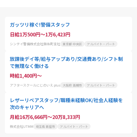
ガッツリ稼ぐ!警備スタッフ
日給1万500円～1万6,423円
シンテイ警備株式会社錦糸町支社
東京都 中央区
アルバイト・パート
放課後デイ等/給与アップあり/交通費あり/シフト制
で無理なく働ける
時給1,400円～
アフタースクールにじのいえ plus
大阪府 高槻市
アルバイト・パート
レザーリペアスタッフ/職種未経験OK/社会人経験を
次のキャリアへ
月給16万6,666円～20万8,333円
株式会社UTMM
埼玉県 新座市
アルバイト・パート