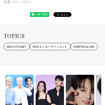
記者 :
カン・ダユン
TOPICS
#
BOYS PLANET
#
FNCエンターテインメント
#
AMPERS＆ONE