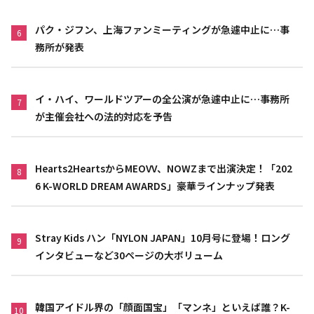
パク・ジフン、上海ファンミーティングが急遽中止に…事
6
務所が発表
イ・ハイ、ワールドツアーの全公演が急遽中止に…事務所
7
が主催会社への法的対応を予告
Hearts2HeartsからMEOVV、NOWZまで出演決定！「202
8
6 K-WORLD DREAM AWARDS」豪華ラインナップ発表
Stray Kids ハン「NYLON JAPAN」10月号に登場！ロング
9
インタビューなど30ページの大ボリューム
韓国アイドル界の「顔面国宝」「マンネ」といえば誰？K-
10