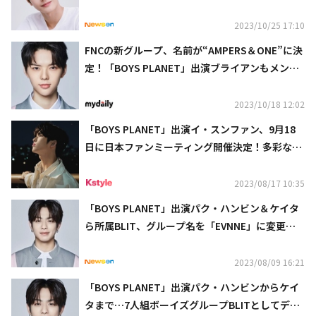
に向けて準備へ
2023/10/25 17:10
FNCの新グループ、名前が“AMPERS＆ONE”に決
定！「BOYS PLANET」出演ブライアンもメンバ
ーに
2023/10/18 12:02
「BOYS PLANET」出演イ・スンファン、9月18
日に日本ファンミーティング開催決定！多彩なコ
ーナーを予告
2023/08/17 10:35
「BOYS PLANET」出演パク・ハンビン＆ケイタ
ら所属BLIT、グループ名を「EVNNE」に変更
へ“否定的な意味を見つけた”
2023/08/09 16:21
「BOYS PLANET」出演パク・ハンビンからケイ
タまで…7人組ボーイズグループBLITとしてデビ