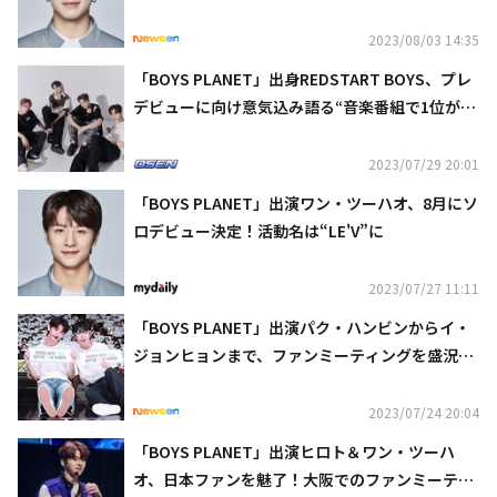
ュー決定！
2023/08/03 14:35
「BOYS PLANET」出身REDSTART BOYS、プレ
デビューに向け意気込み語る“音楽番組で1位が
夢”
2023/07/29 20:01
「BOYS PLANET」出演ワン・ツーハオ、8月にソ
ロデビュー決定！活動名は“LE'V”に
2023/07/27 11:11
「BOYS PLANET」出演パク・ハンビンからイ・
ジョンヒョンまで、ファンミーティングを盛況裏
に終了“また会う時まで見守ってほしい”
2023/07/24 20:04
「BOYS PLANET」出演ヒロト＆ワン・ツーハ
オ、日本ファンを魅了！大阪でのファンミーティ