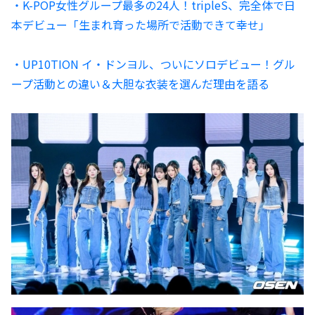
・K-POP女性グループ最多の24人！tripleS、完全体で日
本デビュー「生まれ育った場所で活動できて幸せ」
・UP10TION イ・ドンヨル、ついにソロデビュー！グル
ープ活動との違い＆大胆な衣装を選んだ理由を語る