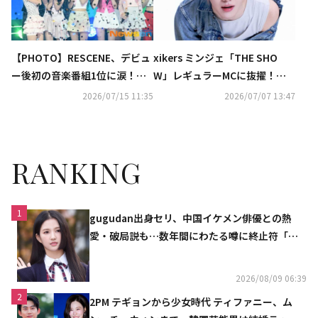
【PHOTO】RESCENE、デビュ
xikers ミンジェ「THE SHO
ー後初の音楽番組1位に涙！「T
W」レギュラーMCに抜擢！活
HE SHOW」で先輩KARAに感謝
躍に期待
2026/07/15 11:35
2026/07/07 13:47
も
RANKING
1
gugudan出身セリ、中国イケメン俳優との熱
愛・破局説も…数年間にわたる噂に終止符「邪
魔しないで」
2026/08/09 06:39
2
2PM テギョンから少女時代 ティファニー、ム