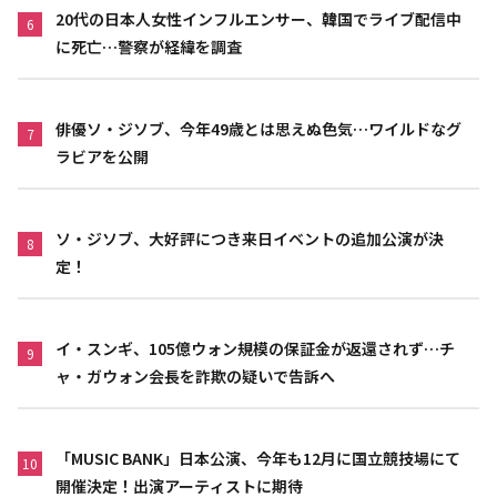
20代の日本人女性インフルエンサー、韓国でライブ配信中
6
に死亡…警察が経緯を調査
俳優ソ・ジソブ、今年49歳とは思えぬ色気…ワイルドなグ
7
ラビアを公開
ソ・ジソブ、大好評につき来日イベントの追加公演が決
8
定！
イ・スンギ、105億ウォン規模の保証金が返還されず…チ
9
ャ・ガウォン会長を詐欺の疑いで告訴へ
「MUSIC BANK」日本公演、今年も12月に国立競技場にて
10
開催決定！出演アーティストに期待