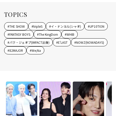
TOPICS
#
THE SHOW
#
tripleS
#
イ・ドンヨル(シャオ)
#
UP10TION
#
FANTASY BOYS
#
The KingDom
#
WHIB
#
パク・ジェオプ(IMFACT出身)
#
E'LAST
#
NOWZ(NOWADAYS)
#
82MAJOR
#
We;Na