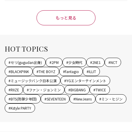
もっと見る
HOT TOPICS
#
セリ(gugudan出身)
#
2PM
#
少女時代
#
2NE1
#
NCT
#
BLACKPINK
#
THE BOYZ
#
fantagio
#
ILLIT
#
ミュージックバンク日本公演
#
YGエンターテインメント
#
RIIZE
#
ファン・ジョンミン
#
BIGBANG
#
TWICE
#
BTS(防弾少年団)
#
SEVENTEEN
#
NewJeans
#
ミン・ヒジン
#
Kstyle PARTY