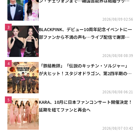
ン・チェウォンまで…韓国芸能界は結婚ラッシ
ュ
2026/08/09 02:56
3
BLACKPINK、デビュー10周年記念イベントに一
部ファンから不満の声も…ライブ配信で謝罪
「コミュニケーション不足だった」
2026/08/08 08:39
4
「鉄槌教師」「伝説のキッチン・ソルジャー」
が大ヒット！スタジオドラゴン、第2四半期の売
上高が黒字に
2026/08/08 06:21
5
KARA、10月に日本ファンコンサート開催決定！
延期を経てファンと再会へ
2026/08/07 03:42