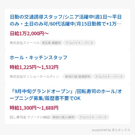
日勤の交通誘導スタッフ/シニア活躍中!週1日～平日
のみ・土日のみ可/60代活躍中/月15日勤務で+1万
円、20日で更に+1万円、最大2万円の手当
日給1万2,000円～
株式会社スリーベル
埼玉県 朝霞市
アルバイト・パート
ホール・キッチンスタッフ
時給1,225円～1,532円
株式会社ゼンショーホールディングス
神奈川県 相模原市
アルバイト・パート
「9月中旬グランドオープン」/回転寿司のホール/オ
ープニング募集/履歴書不要でOK
時給1,300円～1,688円
回し寿司活 ラゾーナ川崎店
神奈川県 川崎市
アルバイト・パート
supported by 求人ボックス