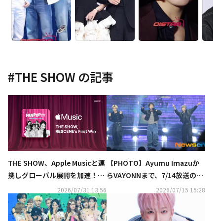
#
THE SHOW
の記事
【PHOTO】Ayumu Imazuか
THE SHOW、Apple Musicと連
らVAYONNまで、7/14放送の
携しグローバル展開を加速！RE
「THE SHOW」に出演
SCENE、デビュー後初の音楽番
2026/07/31 13:56
2026/07/15 15:28
組1位獲得を後押し