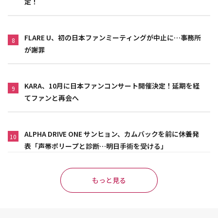
定！
FLARE U、初の日本ファンミーティングが中止に…事務所
8
が謝罪
KARA、10月に日本ファンコンサート開催決定！延期を経
9
てファンと再会へ
ALPHA DRIVE ONE サンヒョン、カムバックを前に休養発
10
表「声帯ポリープと診断…明日手術を受ける」
もっと見る