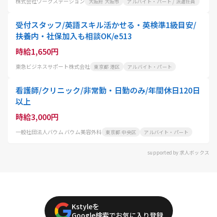
株式会社ワークステーション
大阪府 大阪市
アルバイト・パート / 派遣社員
受付スタッフ/英語スキル活かせる・英検準1級目安/
扶養内・社保加入も相談OK/e513
時給1,650円
東急ビジネスサポート株式会社
東京都 港区
アルバイト・パート
看護師/クリニック/非常勤・日勤のみ/年間休日120日
以上
時給3,000円
一般社団法人バウム バウム美容外科
東京都 中央区
アルバイト・パート
supported by 求人ボックス
Kstyleを
Google検索でお気に入り登録