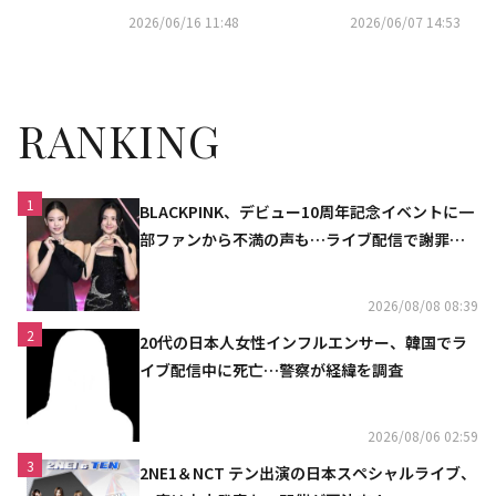
明り」放送10周年を記念し特別
ア公開
2026/06/16 11:48
2026/06/07 14:53
番組を予告
RANKING
1
BLACKPINK、デビュー10周年記念イベントに一
部ファンから不満の声も…ライブ配信で謝罪
「コミュニケーション不足だった」
2026/08/08 08:39
2
20代の日本人女性インフルエンサー、韓国でラ
イブ配信中に死亡…警察が経緯を調査
2026/08/06 02:59
3
2NE1＆NCT テン出演の日本スペシャルライブ、