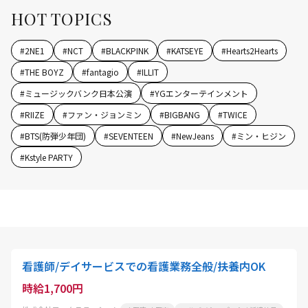
HOT TOPICS
#
2NE1
#
NCT
#
BLACKPINK
#
KATSEYE
#
Hearts2Hearts
#
THE BOYZ
#
fantagio
#
ILLIT
#
ミュージックバンク日本公演
#
YGエンターテインメント
#
RIIZE
#
ファン・ジョンミン
#
BIGBANG
#
TWICE
#
BTS(防弾少年団)
#
SEVENTEEN
#
NewJeans
#
ミン・ヒジン
#
Kstyle PARTY
看護師/デイサービスでの看護業務全般/扶養内OK
時給1,700円