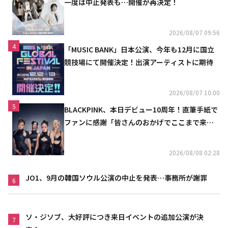
一度は中止発表も…開催が再決定！
2026/08/07 09:56
4
「MUSIC BANK」日本公演、今年も12月に国立
競技場にて開催決定！出演アーティストに期待
2026/08/07 10:00
5
BLACKPINK、本日デビュー10周年！直筆手紙で
ファンに感謝「皆さんのおかげでここまで来ら
れた」
2026/08/08 02:28
JO1、9月の韓国ソウル公演の中止を発表…事務所が謝罪
6
ソ・ジソブ、大好評につき来日イベントの追加公演が決
7