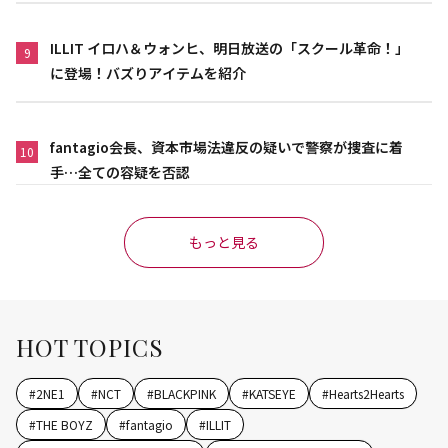
ILLIT イロハ＆ウォンヒ、明日放送の「スクール革命！」
9
に登場！バズりアイテムを紹介
fantagio会長、資本市場法違反の疑いで警察が捜査に着
10
手…全ての容疑を否認
もっと見る
HOT TOPICS
#
2NE1
#
NCT
#
BLACKPINK
#
KATSEYE
#
Hearts2Hearts
#
THE BOYZ
#
fantagio
#
ILLIT