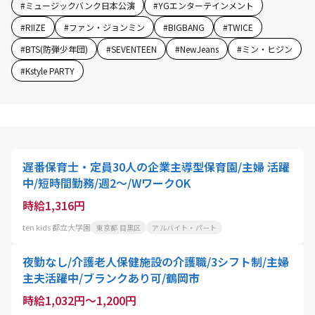
#
ミュージックバンク日本公演
#
YGエンターテインメント
#
RIIZE
#
ファン・ジョンミン
#
BIGBANG
#
TWICE
#
BTS(防弾少年団)
#
SEVENTEEN
#
NewJeans
#
ミン・ヒジン
#
Kstyle PARTY
遅番保育士・定員30人の企業主導型保育園/主婦 活躍
中/短時間勤務/週2～/WワークOK
時給1,316円
ten kids 都立大学園
東京都 目黒区
アルバイト・パート
夜勤なし/介護老人保健施設の介護職/3シフト制/主婦
主夫活躍中/ブランクあり可/鶴岡市
時給1,032円～1,200円