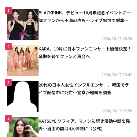
1
BLACKPINK、デビュー10周年記念イベントに一
部ファンから不満の声も…ライブ配信で謝罪
「コミュニケーション不足だった」
2026/08/08 08:39
2
KARA、10月に日本ファンコンサート開催決定！
延期を経てファンと再会へ
2026/08/07 03:42
3
20代の日本人女性インフルエンサー、韓国でラ
イブ配信中に死亡…警察が経緯を調査
2026/08/06 02:59
4
KATSEYE ソフィア、マノンに続き活動中断を発
表…当面の間は4人体制に（公式）