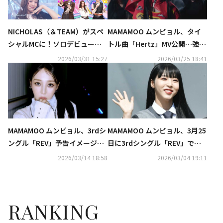
MAMAMOO ムンビョル、タイ
NICHOLAS（＆TEAM）がスペ
トル曲「Hertz」MV公開…強烈
シャルMCに！ソロデビューを
な魅力を持つレーサーに変身
果たしたKANGMIN、YUNAも登
2026/03/31 15:27
2026/03/25 18:41
場！『SBS人気歌謡』最新回が
「Music K」にて日本最速・独
占配信中
MAMAMOO ムンビョル、3rdシ
MAMAMOO ムンビョル、3月25
ングル「REV」予告イメージ公
日に3rdシングル「REV」でカ
開
ムバック！
2026/03/14 18:58
2026/03/04 19:11
RANKING