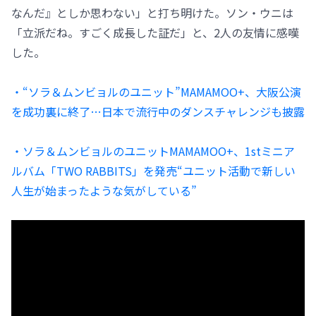
なんだ』としか思わない」と打ち明けた。ソン・ウニは
「立派だね。すごく成長した証だ」と、2人の友情に感嘆
した。
・“ソラ＆ムンビョルのユニット”MAMAMOO+、大阪公演
を成功裏に終了…日本で流行中のダンスチャレンジも披露
・ソラ＆ムンビョルのユニットMAMAMOO+、1stミニア
ルバム「TWO RABBITS」を発売“ユニット活動で新しい
人生が始まったような気がしている”