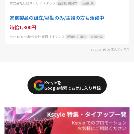
株式会社ヒロキャリアスタッフ
山形県 鶴岡市
派遣社員
家電製品の組立/昼勤のみ/主婦の方も活躍中
時給1,300円
Man to Man株式会社 春日井オフィス
愛知県 江南市
派遣社員
supported by 求人ボックス
Kstyleを
Google検索でお気に入り登録