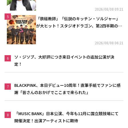
2026/08/08 09:21
5
「鉄槌教師」「伝説のキッチン・ソルジャー」
が大ヒット！スタジオドラゴン、第2四半期の売
上高が黒字に
2026/08/08 06:21
ソ・ジソブ、大好評につき来日イベントの追加公演が決
6
定！
BLACKPINK、本日デビュー10周年！直筆手紙でファンに感
7
謝「皆さんのおかげでここまで来られた」
「MUSIC BANK」日本公演、今年も12月に国立競技場にて
8
開催決定！出演アーティストに期待