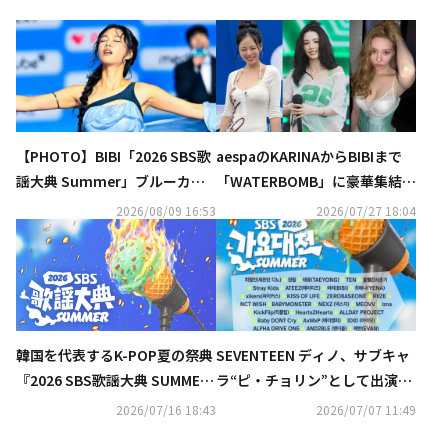
【PHOTO】BIBI「2026 SBS歌
aespaのKARINAからBIBIまで
謡大典 Summer」ブルーカー
「WATERBOMB」に豪華集結！
ペットに登場
ビキニ＆上半身裸のパフォーマ
2026/08/09 16:53
2026/07/27 18:04
ンスが話題…過激すぎると賛否
の声も
SEVENTEEN ディノ、サブキャ
韓国を代表するK-POP夏の祭典
ラ“ピ・チョリン”として出演！
『2026 SBS歌謡大典 SUMME
「2026 SBS歌謡大典 Summe
R』をU-NEXT独占で生ライブ
2026/07/16 18:43
2026/07/07 11:49
r」最終ラインナップ発表
配信