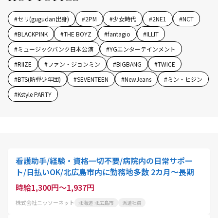
#
セリ(gugudan出身)
#
2PM
#
少女時代
#
2NE1
#
NCT
#
BLACKPINK
#
THE BOYZ
#
fantagio
#
ILLIT
#
ミュージックバンク日本公演
#
YGエンターテインメント
#
RIIZE
#
ファン・ジョンミン
#
BIGBANG
#
TWICE
#
BTS(防弾少年団)
#
SEVENTEEN
#
NewJeans
#
ミン・ヒジン
#
Kstyle PARTY
看護助手/経験・資格一切不要/病院内の日常サポー
ト/日払いOK/北広島市内に勤務地多数 2カ月～長期
時給1,300円～1,937円
株式会社ニッソーネット
北海道 北広島市
派遣社員