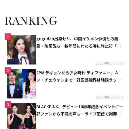
RANKING
1
gugudan出身セリ、中国イケメン俳優との熱
愛・破局説も…数年間にわたる噂に終止符「邪
魔しないで」
2026/08/09 06:39
2
2PM テギョンから少女時代 ティファニー、ム
ン・チェウォンまで…韓国芸能界は結婚ラッシ
ュ
2026/08/09 02:56
3
BLACKPINK、デビュー10周年記念イベントに一
部ファンから不満の声も…ライブ配信で謝罪
「コミュニケーション不足だった」