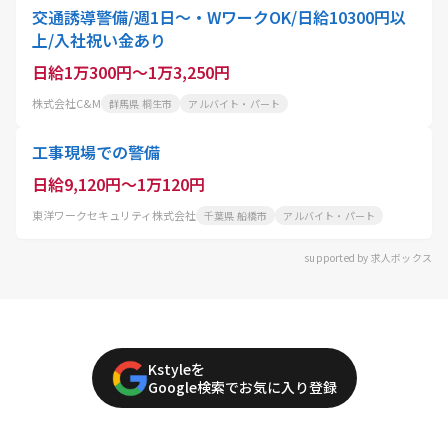
交通誘導警備/週1日～・WワークOK/日給10300円以
上/入社祝い金あり
日給1万300円～1万3,250円
株式会社C&M
群馬県 桐生市
アルバイト・パート
工事現場での警備
日給9,120円～1万120円
東洋ワークセキュリティ株式会社
千葉県 船橋市
アルバイト・パート
supported by 求人ボックス
Kstyleを
Google検索でお気に入り登録