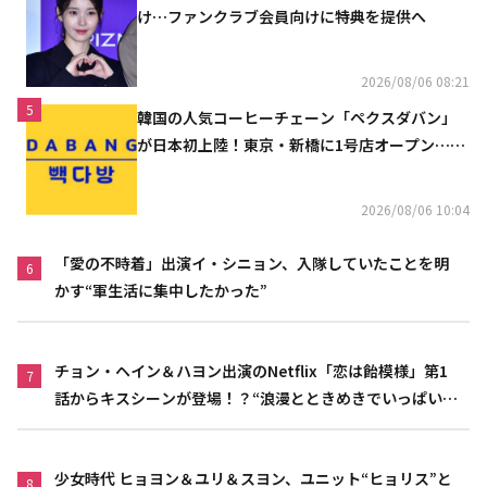
け…ファンクラブ会員向けに特典を提供へ
2026/08/06 08:21
5
韓国の人気コーヒーチェーン「ペクスダバン」
が日本初上陸！東京・新橋に1号店オープン…海
外市場へ本格進出
2026/08/06 10:04
「愛の不時着」出演イ・シニョン、入隊していたことを明
6
かす“軍生活に集中したかった”
チョン・ヘイン＆ハヨン出演のNetflix「恋は飴模様」第1
7
話からキスシーンが登場！？“浪漫とときめきでいっぱいの
作品”
少女時代 ヒョヨン＆ユリ＆スヨン、ユニット“ヒョリス”と
8