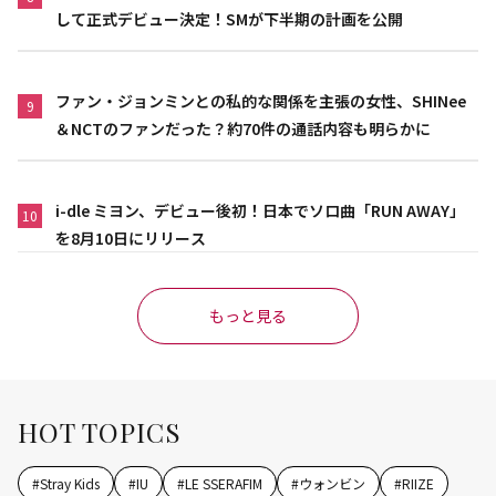
して正式デビュー決定！SMが下半期の計画を公開
ファン・ジョンミンとの私的な関係を主張の女性、SHINee
9
＆NCTのファンだった？約70件の通話内容も明らかに
i-dle ミヨン、デビュー後初！日本でソロ曲「RUN AWAY」
10
を8月10日にリリース
もっと見る
HOT TOPICS
#
Stray Kids
#
IU
#
LE SSERAFIM
#
ウォンビン
#
RIIZE