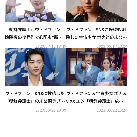
「朝鮮弁護士」ウ・ドファン、
ウ・ドファン、SNSに投稿も削
除隊後の復帰作で心配も“新し
除した宇宙少女 ボナとの未公開
いスタートを意味する作品とし
ラブシーンに言及「責任を他の
2023/07/13 18:49
2023/06/17 13:24
て残る”
人に転嫁したくなかった」
ウ・ドファン、SNSに投稿した
ウ・ドファン＆宇宙少女 ボナ＆
「朝鮮弁護士」の未公開ラブシ
VIXX エン「朝鮮弁護士」放送
ーンについてコメント“事前に
終了の感想を語る“どの作品よ
2023/05/23 20:09
2023/05/22 15:24
許可はもらっていたが削除し
りも大切”
た”