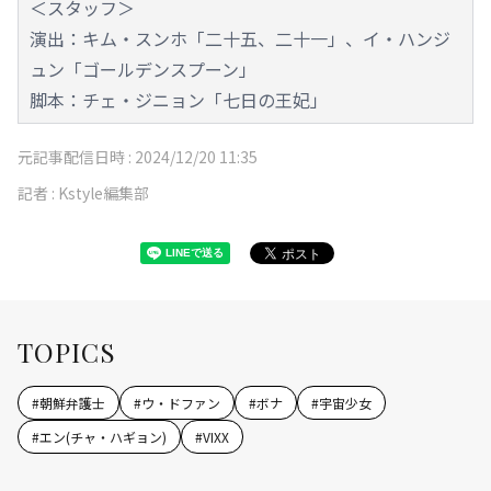
＜スタッフ＞
演出：キム・スンホ「二十五、二十一」、イ・ハンジ
ュン「ゴールデンスプーン」
脚本：チェ・ジニョン「七日の王妃」
元記事配信日時 :
2024/12/20 11:35
記者 :
Kstyle編集部
TOPICS
#
朝鮮弁護士
#
ウ・ドファン
#
ボナ
#
宇宙少女
#
エン(チャ・ハギョン)
#
VIXX