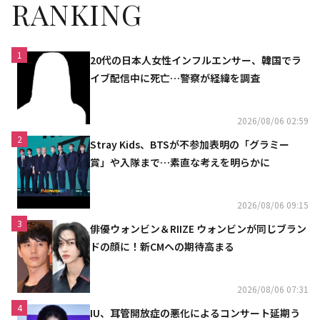
RANKING
1
20代の日本人女性インフルエンサー、韓国でラ
イブ配信中に死亡…警察が経緯を調査
2026/08/06 02:59
2
Stray Kids、BTSが不参加表明の「グラミー
賞」や入隊まで…素直な考えを明らかに
2026/08/06 09:15
3
俳優ウォンビン＆RIIZE ウォンビンが同じブラン
ドの顔に！新CMへの期待高まる
2026/08/06 07:31
4
IU、耳管開放症の悪化によるコンサート延期う