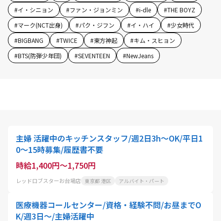
#
イ・シニョン
#
ファン・ジョンミン
#
i-dle
#
THE BOYZ
#
マーク(NCT出身)
#
パク・ジフン
#
イ・ハイ
#
少女時代
#
BIGBANG
#
TWICE
#
東方神起
#
キム・スヒョン
#
BTS(防弾少年団)
#
SEVENTEEN
#
NewJeans
主婦 活躍中のキッチンスタッフ/週2日3h〜OK/平日1
0〜15時募集/履歴書不要
時給1,400円～1,750円
レッドロブスターお台場店
東京都 港区
アルバイト・パート
医療機器コールセンター/資格・経験不問/お昼までO
K/週3日～/主婦活躍中