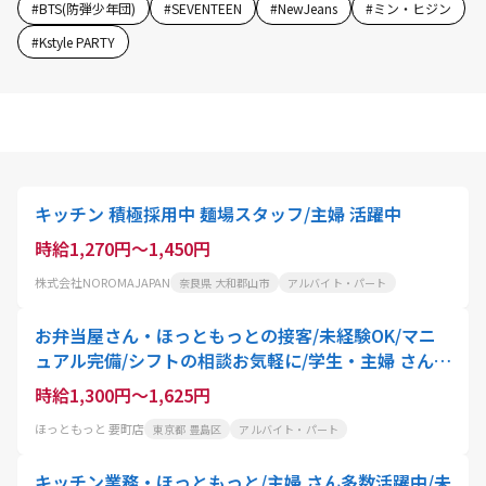
#
BTS(防弾少年団)
#
SEVENTEEN
#
NewJeans
#
ミン・ヒジン
#
Kstyle PARTY
キッチン 積極採用中 麺場スタッフ/主婦 活躍中
時給1,270円～1,450円
株式会社NOROMAJAPAN
奈良県 大和郡山市
アルバイト・パート
お弁当屋さん・ほっともっとの接客/未経験OK/マニ
ュアル完備/シフトの相談お気軽に/学生・主婦 さん活
躍中
時給1,300円～1,625円
ほっともっと 要町店
東京都 豊島区
アルバイト・パート
キッチン業務・ほっともっと/主婦 さん多数活躍中/未