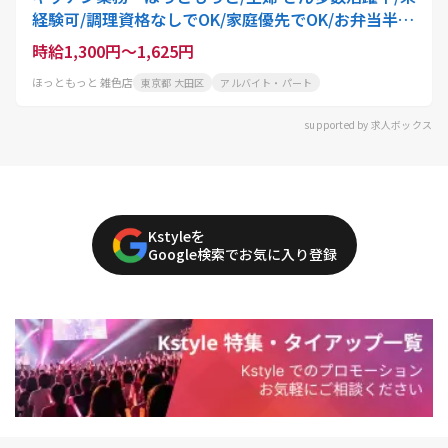
経験可/調理資格なしでOK/家庭優先でOK/お弁当半
額・ドリンク無料
時給1,300円～1,625円
ほっともっと 雑色店
東京都 大田区
アルバイト・パート
supported by 求人ボックス
Kstyleを
Google検索でお気に入り登録