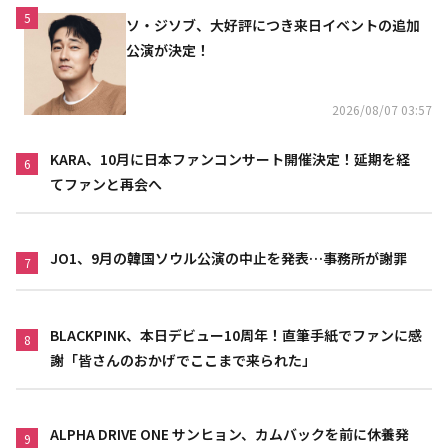
5
ソ・ジソブ、大好評につき来日イベントの追加
公演が決定！
2026/08/07 03:57
KARA、10月に日本ファンコンサート開催決定！延期を経
6
てファンと再会へ
JO1、9月の韓国ソウル公演の中止を発表…事務所が謝罪
7
BLACKPINK、本日デビュー10周年！直筆手紙でファンに感
8
謝「皆さんのおかげでここまで来られた」
ALPHA DRIVE ONE サンヒョン、カムバックを前に休養発
9