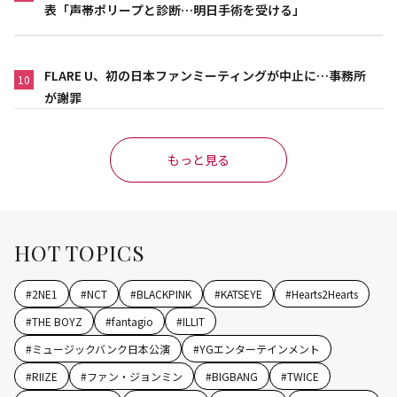
表「声帯ポリープと診断…明日手術を受ける」
FLARE U、初の日本ファンミーティングが中止に…事務所
10
が謝罪
もっと見る
HOT TOPICS
#
2NE1
#
NCT
#
BLACKPINK
#
KATSEYE
#
Hearts2Hearts
#
THE BOYZ
#
fantagio
#
ILLIT
#
ミュージックバンク日本公演
#
YGエンターテインメント
#
RIIZE
#
ファン・ジョンミン
#
BIGBANG
#
TWICE