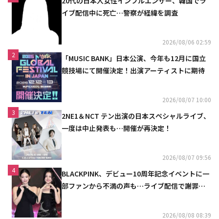
20代の日本人女性インフルエンサー、韓国でラ
イブ配信中に死亡…警察が経緯を調査
2026/08/06 02:59
2
「MUSIC BANK」日本公演、今年も12月に国立
競技場にて開催決定！出演アーティストに期待
2026/08/07 10:00
3
2NE1＆NCT テン出演の日本スペシャルライブ、
一度は中止発表も…開催が再決定！
2026/08/07 09:56
4
BLACKPINK、デビュー10周年記念イベントに一
部ファンから不満の声も…ライブ配信で謝罪
「コミュニケーション不足だった」
2026/08/08 08:39