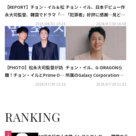
【REPORT】チョン・イル＆松
チョン・イル、日本デビュー作
永大司監督、韓国でドラマ「犯
「犯罪者」好評に感謝…見どこ
罪者」記者会見を開催“危機を
ろも明かす“韓国でも多くの方
2026/08/01 10:19
2026/07/30 16:58
チャンスに変えて挑むことが突
に観てほしい”
破口に”
【PHOTO】松永大司監督が訪
チョン・イル、G-DRAGONら
韓！チョン・イルとPrime Orig
所属のGalaxy Corporationと
inalのドラマ「犯罪者」記者懇
専属契約を締結
2026/07/30 15:10
2026/07/29 11:23
談会に出席
RANKING
1