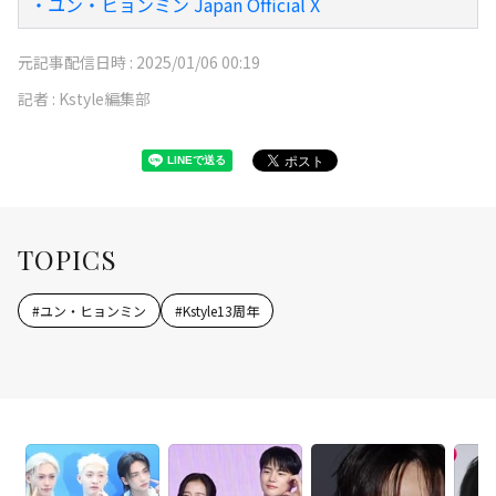
・ユン・ヒョンミン Japan Official X
元記事配信日時 :
2025/01/06 00:19
記者 :
Kstyle編集部
TOPICS
#
ユン・ヒョンミン
#
Kstyle13周年