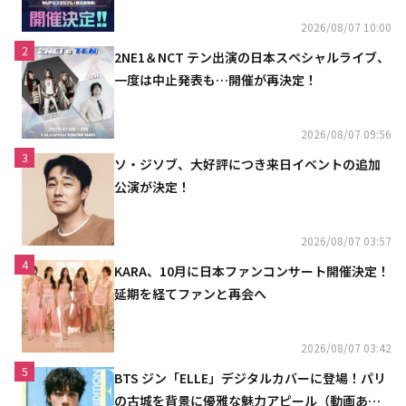
2026/08/07 10:00
2
2NE1＆NCT テン出演の日本スペシャルライブ、
一度は中止発表も…開催が再決定！
2026/08/07 09:56
3
ソ・ジソブ、大好評につき来日イベントの追加
公演が決定！
2026/08/07 03:57
4
KARA、10月に日本ファンコンサート開催決定！
延期を経てファンと再会へ
2026/08/07 03:42
5
BTS ジン「ELLE」デジタルカバーに登場！パリ
の古城を背景に優雅な魅力アピール（動画あ