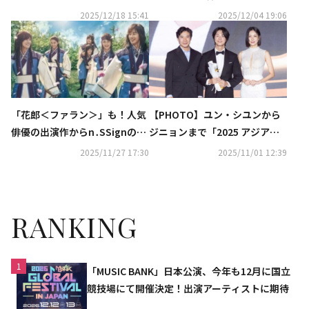
ル「ボニー＆クライド」プレス
2025/12/18 15:41
2025/12/04 19:06
コールに出席
「花郎＜ファラン＞」も！人気
【PHOTO】ユン・シユンから
俳優の出演作からn․SSignの特
ジニョンまで「2025 アジアモ
集まで…12月のホームドラマチ
デルアワーズ」に出席…日本か
2025/11/27 17:30
2025/11/01 12:39
ャンネルも豊富
ら滝本海都＆古川雄輝らも（動
画あり）
RANKING
1
「MUSIC BANK」日本公演、今年も12月に国立
競技場にて開催決定！出演アーティストに期待