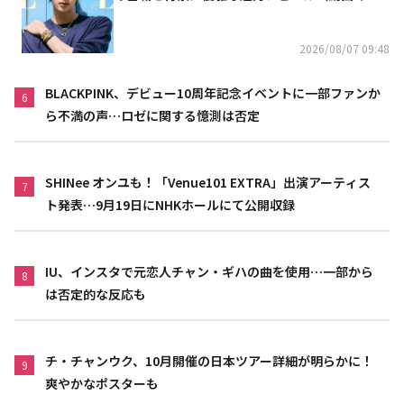
り）
2026/08/07 09:48
BLACKPINK、デビュー10周年記念イベントに一部ファンか
6
ら不満の声…ロゼに関する憶測は否定
SHINee オンユも！「Venue101 EXTRA」出演アーティス
7
ト発表…9月19日にNHKホールにて公開収録
IU、インスタで元恋人チャン・ギハの曲を使用…一部から
8
は否定的な反応も
チ・チャンウク、10月開催の日本ツアー詳細が明らかに！
9
爽やかなポスターも