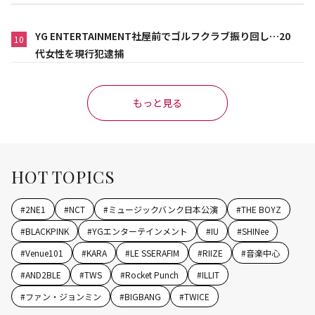
YG ENTERTAINMENT社屋前でゴルフクラブ振り回し…20
10
代女性を現行犯逮捕
もっと見る
HOT TOPICS
#
2NE1
#
NCT
#
ミュージックバンク日本公演
#
THE BOYZ
#
BLACKPINK
#
YGエンターテインメント
#
IU
#
SHINee
#
Venue101
#
KARA
#
LE SSERAFIM
#
RIIZE
#
音楽中心
#
AND2BLE
#
TWS
#
Rocket Punch
#
ILLIT
#
ファン・ジョンミン
#
BIGBANG
#
TWICE