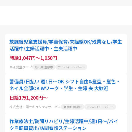
放課後児童支援員/学童保育/未経験OK/残業なし/学生
活躍中/主婦活躍中・主夫活躍中
時給1,047円～1,050円
帯江児童クラブ
岡山県 倉敷市
アルバイト・パート
警備員/日払い 週1日～OK シフト自由&髪型・髪色・
ネイル全部OK Wワーク・学生・主婦 夫 大歓迎
日給1万1,200円～
株式会社一陽セキュリティサービス
東京都 目黒区
アルバイト・パート
作業療法士/訪問リハビリ/主婦活躍中/週1日～/バイ
ク自転車貸出/訪問看護ステーション