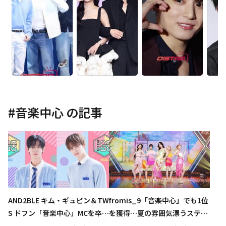
#
音楽中心
の記事
AND2BLE キム・ギュビン＆TW
fromis_9「音楽中心」でも1位
S ドフン「音楽中心」MCを卒業
を獲得…夏の雰囲気漂うステー
へ“支えてくれた皆さんに感謝”
ジ披露