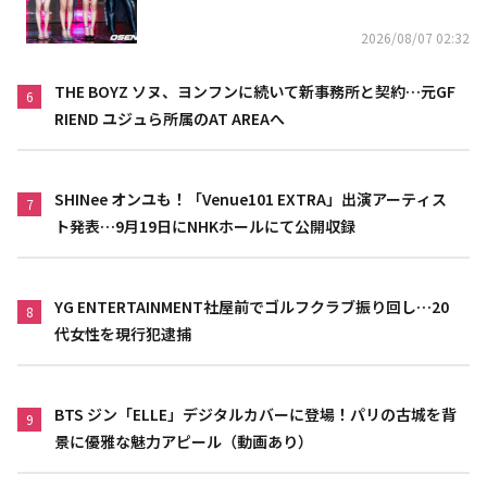
2026/08/07 02:32
THE BOYZ ソヌ、ヨンフンに続いて新事務所と契約…元GF
6
RIEND ユジュら所属のAT AREAへ
SHINee オンユも！「Venue101 EXTRA」出演アーティス
7
ト発表…9月19日にNHKホールにて公開収録
YG ENTERTAINMENT社屋前でゴルフクラブ振り回し…20
8
代女性を現行犯逮捕
BTS ジン「ELLE」デジタルカバーに登場！パリの古城を背
9
景に優雅な魅力アピール（動画あり）