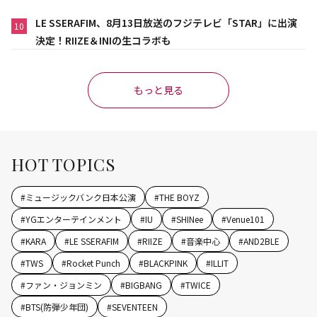
LE SSERAFIM、8月13日放送のフジテレビ「STAR」に出演
10
決定！RIIZE＆INIの生コラボも
もっと見る
HOT TOPICS
#
ミュージックバンク日本公演
#
THE BOYZ
#
YGエンターテインメント
#
IU
#
SHINee
#
Venue101
#
KARA
#
LE SSERAFIM
#
RIIZE
#
音楽中心
#
AND2BLE
#
TWS
#
Rocket Punch
#
BLACKPINK
#
ILLIT
#
ファン・ジョンミン
#
BIGBANG
#
TWICE
#
BTS(防弾少年団)
#
SEVENTEEN