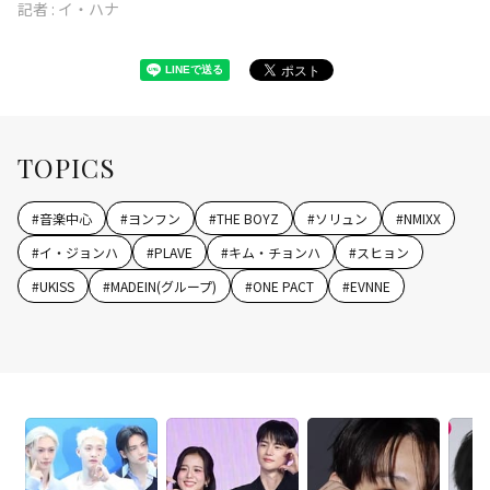
記者 :
イ・ハナ
TOPICS
#
音楽中心
#
ヨンフン
#
THE BOYZ
#
ソリュン
#
NMIXX
#
イ・ジョンハ
#
PLAVE
#
キム・チョンハ
#
スヒョン
#
UKISS
#
MADEIN(グループ)
#
ONE PACT
#
EVNNE