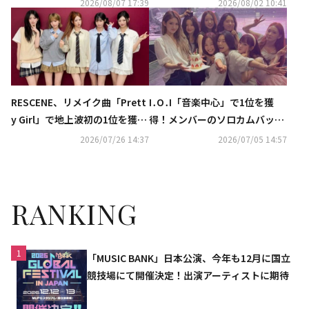
2026/08/07 17:39
2026/08/02 10:41
RESCENE、リメイク曲「Prett
I․O․I「音楽中心」で1位を獲
y Girl」で地上波初の1位を獲
得！メンバーのソロカムバック
得！音楽番組2冠に
応援…記念ショットを公開
2026/07/26 14:37
2026/07/05 14:57
RANKING
1
「MUSIC BANK」日本公演、今年も12月に国立
競技場にて開催決定！出演アーティストに期待