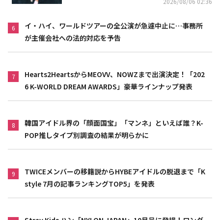
2026/08/06 02:36
イ・ハイ、ワールドツアーの全公演が急遽中止に…事務所
6
が主催会社への法的対応を予告
Hearts2HeartsからMEOVV、NOWZまで出演決定！「202
7
6 K-WORLD DREAM AWARDS」豪華ラインナップ発表
韓国アイドル界の「顔面国宝」「マンネ」といえば誰？K-
8
POP推しタイプ別調査の結果が明らかに
TWICEメンバーの移籍説からHYBEアイドルの脱退まで「K
9
style 7月の記事ランキングTOP5」を発表
Stray Kids ハン「NYLON JAPAN」10月号に登場！ロング