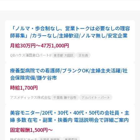
「ノルマ・歩合制なし、営業トークは必要なしの理容
師募集」/カラーなし/主婦歓迎/ノルマ無し/安定企業
月給30万円～47万1,000円
QBハウス蒲田東口パートII
東京都 大田区
正社員
療養型病院での看護師/ブランクOK/主婦主夫活躍/社
会保険完備/鎌ケ谷市
時給1,700円
アスメディックス株式会社
千葉県 鎌ケ谷市
アルバイト・パート
美容モニター/20代・30代・40代・50代の会社員・主
婦 多数 在宅・副業・扶養内 電話説明会で詳細ご案内
固定報酬1,500円～
株式会社ビサーチ
千葉県 市原市
業務委託