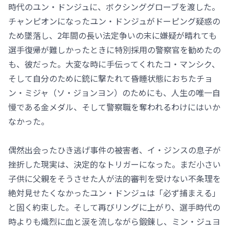
時代のユン・ドンジュに、ボクシンググローブを渡した。
チャンピオンになったユン・ドンジュがドーピング疑惑の
ため墜落し、2年間の長い法定争いの末に嫌疑が晴れても
選手復帰が難しかったときに特別採用の警察官を勧めたの
も、彼だった。大変な時に手伝ってくれたコ・マンシク、
そして自分のために銃に撃たれて昏睡状態におちたチョ
ン・ミジャ（ソ・ジョンヨン）のためにも、人生の唯一自
慢である金メダル、そして警察職を奪われるわけにはいか
なかった。
偶然出会ったひき逃げ事件の被害者、イ・ジンスの息子が
挫折した現実は、決定的なトリガーになった。まだ小さい
子供に父親をそうさせた人が法的審判を受けない不条理を
絶対見せたくなかったユン・ドンジュは「必ず捕まえる」
と固く約束した。そして再びリングに上がり、選手時代の
時よりも熾烈に血と涙を流しながら鍛錬し、ミン・ジュヨ