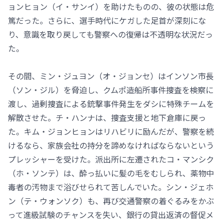
ョンヒョン（イ・サンイ）を助けたものの、彼の状態は危
篤だった。さらに、選手時代にケガした足首が深刻にな
り、意識を取り戻しても警察への復帰は不透明な状況だっ
た。
その間、ミン・ジュヨン（オ・ジョンセ）はインソン市長
（ソン・ジル）を脅迫し、クムポ造船所事件捜査を検察に
渡し、過剰捜査による銃撃事件発生をダシに特殊チームを
解散させた。チ・ハンナは、捜査支援と地下倉庫に戻っ
た。キム・ジョンヒョンはリハビリに励んだが、警察を続
けるなら、家族会社の持分を諦めなければならないという
プレッシャーを受けた。派出所に左遷されたコ・マンシク
（ホ・ソンテ）は、酔っ払いに髪の毛をむしられ、薬物中
毒者の汚物まで浴びせられて苦しんでいた。シン・ジェホ
ン（テ・ウォンソク）も、再び交通警察の着ぐるみをかぶ
って進級試験のチャンスを失い、銀行の貸出返済の督促メ