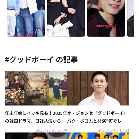
#
グッドボーイ
の記事
年末年始にイッキ見も！2025年
オ・ジョンセ「グッドボーイ」
の韓国ドラマ、日韓共演からリ
パク・ボゴムと共演“何でも楽
メイクまで…話題作を総まとめ
しむ姿を見て刺激を受けた”
2025/12/29 20:00
2025/09/06 17:24