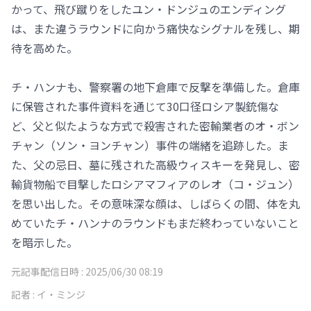
かって、飛び蹴りをしたユン・ドンジュのエンディング
は、また違うラウンドに向かう痛快なシグナルを残し、期
待を高めた。
チ・ハンナも、警察署の地下倉庫で反撃を準備した。倉庫
に保管された事件資料を通じて30口径ロシア製銃傷な
ど、父と似たような方式で殺害された密輸業者のオ・ボン
チャン（ソン・ヨンチャン）事件の端緒を追跡した。ま
た、父の忌日、墓に残された高級ウィスキーを発見し、密
輸貨物船で目撃したロシアマフィアのレオ（コ・ジュン）
を思い出した。その意味深な顔は、しばらくの間、体を丸
めていたチ・ハンナのラウンドもまだ終わっていないこと
を暗示した。
元記事配信日時 :
2025/06/30 08:19
記者 :
イ・ミンジ