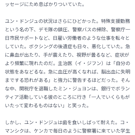
ッセージにため息ばかりついていた。
ユン・ドンジュの状況はさらにひどかった。特殊支援勤務
という名の下、デモ隊の鎮圧、警察バスの掃除、警察庁一
日市民サポートなど、日雇い労働者のような仕事を転々と
していた。ボクシングの後遺症も日々、悪化していた。急
に鼻血が出たり、手が震えたり、視野が曇るなど、症状が
より頻繁に現れたのだ。主治医（イ・ジフン）は「自分の
状態をあなどるな。急に血圧が高くなれば、脳出血に失明
までする恐れがある」と強力に警告するほどだった。そん
な中、関税庁を退職したミン・ジュヨンは、銀行でボラン
ティア活動している彼のところに行き「一人でいくらもが
いたって変わるものはない」と笑った。
しかし、ユン・ドンジュは歯を食いしばって耐えた。コ・
マンシクは、ケンカで毎日のように警察署に来ていた学生