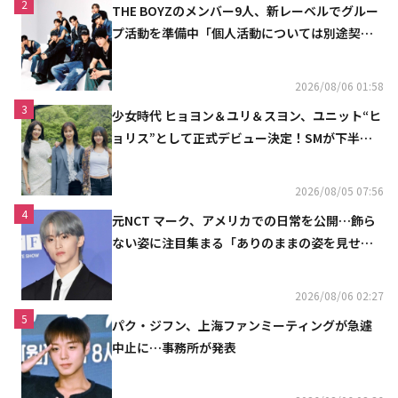
2
THE BOYZのメンバー9人、新レーベルでグルー
プ活動を準備中「個人活動については別途契約
へ」
2026/08/06 01:58
3
少女時代 ヒョヨン＆ユリ＆スヨン、ユニット“ヒ
ョリス”として正式デビュー決定！SMが下半期
の計画を公開
2026/08/05 07:56
4
元NCT マーク、アメリカでの日常を公開…飾ら
ない姿に注目集まる「ありのままの姿を見せた
い」（動画あり）
2026/08/06 02:27
5
パク・ジフン、上海ファンミーティングが急遽
中止に…事務所が発表