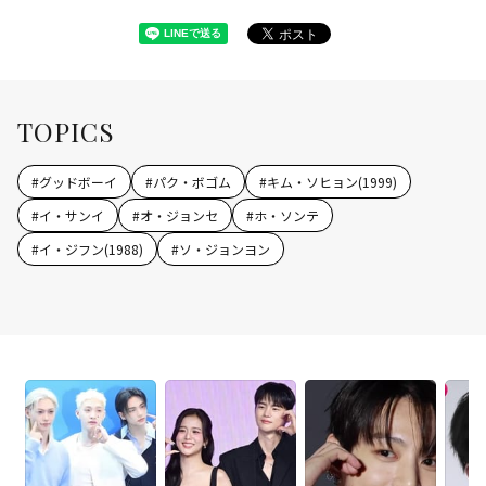
TOPICS
#
グッドボーイ
#
パク・ボゴム
#
キム・ソヒョン(1999)
#
イ・サンイ
#
オ・ジョンセ
#
ホ・ソンテ
#
イ・ジフン(1988)
#
ソ・ジョンヨン