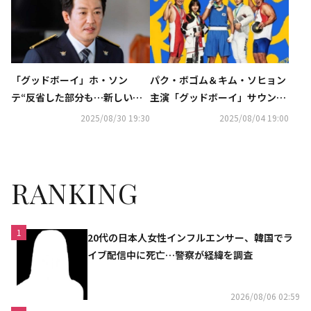
「グッドボーイ」ホ・ソン
パク・ボゴム＆キム・ソヒョン
テ“反省した部分も…新しい経
主演「グッドボーイ」サウンド
験と挑戦で成長できた”
トラック日本盤CDが10月1日に
2025/08/30 19:30
2025/08/04 19:00
発売
RANKING
1
20代の日本人女性インフルエンサー、韓国でラ
イブ配信中に死亡…警察が経緯を調査
2026/08/06 02:59