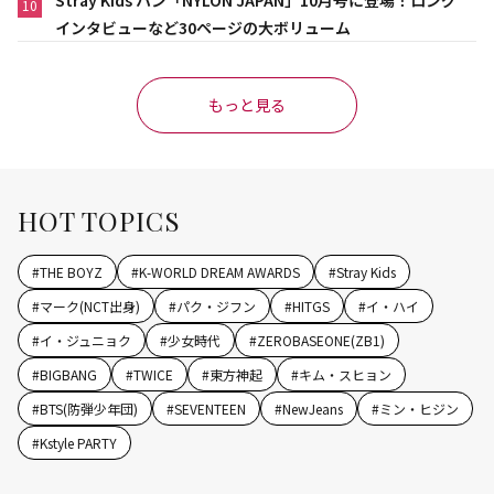
10
インタビューなど30ページの大ボリューム
もっと見る
HOT TOPICS
#
THE BOYZ
#
K-WORLD DREAM AWARDS
#
Stray Kids
#
マーク(NCT出身)
#
パク・ジフン
#
HITGS
#
イ・ハイ
#
イ・ジュニョク
#
少女時代
#
ZEROBASEONE(ZB1)
#
BIGBANG
#
TWICE
#
東方神起
#
キム・スヒョン
#
BTS(防弾少年団)
#
SEVENTEEN
#
NewJeans
#
ミン・ヒジン
#
Kstyle PARTY