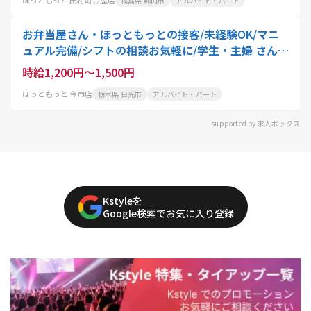
福島県 郡山市
アルバイト・パート
お弁当屋さん・ほっともっとの接客/未経験OK/マニ
ュアル完備/シフトの相談お気軽に/学生・主婦 さん活
躍中
時給1,200円～1,500円
ほっともっと 今市店
栃木県 日光市
アルバイト・パート
supported by 求人ボックス
Kstyleを
Google検索でお気に入り登録