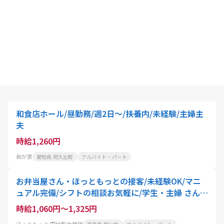
和食店ホール/昼勤務/週2日～/扶養内/未経験/主婦主
夫
時給1,260円
和が家
愛知県 阿久比町
アルバイト・パート
お弁当屋さん・ほっともっとの接客/未経験OK/マニ
ュアル完備/シフトの相談お気軽に/学生・主婦 さん活
躍中
時給1,060円～1,325円
ほっともっと 田村町金屋店