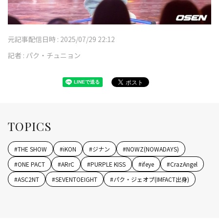
元記事配信日時 :
2025/07/29 22:12
記者 :
パク・チュニョン
TOPICS
#
THE SHOW
#
iKON
#
ジナン
#
NOWZ(NOWADAYS)
#
ONE PACT
#
ARrC
#
PURPLE KISS
#
ifeye
#
CrazAngel
#
ASC2NT
#
SEVENTOEIGHT
#
パク・ジェオプ(IMFACT出身)