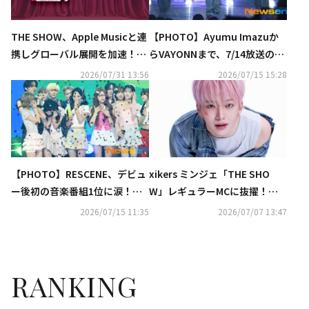
【PHOTO】Ayumu Imazuか
THE SHOW、Apple Musicと連
らVAYONNまで、7/14放送の
携しグローバル展開を加速！RE
「THE SHOW」に出演
SCENE、デビュー後初の音楽番
2026/07/31 13:56
2026/07/15 15:28
組1位獲得を後押し
【PHOTO】RESCENE、デビュ
xikers ミンジェ「THE SHO
ー後初の音楽番組1位に涙！「T
W」レギュラーMCに抜擢！活
HE SHOW」で先輩KARAに感謝
躍に期待
2026/07/15 11:35
2026/07/07 13:47
も
RANKING