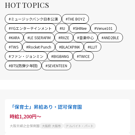
HOT TOPICS
#
ミュージックバンク日本公演
#
THE BOYZ
#
YGエンターテインメント
#
IU
#
SHINee
#
Venue101
#
KARA
#
LE SSERAFIM
#
RIIZE
#
音楽中心
#
AND2BLE
#
TWS
#
Rocket Punch
#
BLACKPINK
#
ILLIT
#
ファン・ジョンミン
#
BIGBANG
#
TWICE
#
BTS(防弾少年団)
#
SEVENTEEN
「保育士」昇給あり・認可保育園
時給1,200円～
大阪主婦之会保育園
大阪府 大阪市
アルバイト・パート