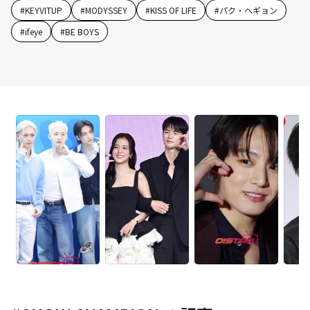
#
KEYVITUP
#
MODYSSEY
#
KISS OF LIFE
#
パク・ヘギョン
#
ifeye
#
BE BOYS