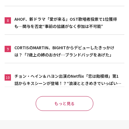
AHOF、新ドラマ「愛が来る」OST歌唱者投票で1位獲得
8
も…関与を否定“事前の協議がなく参加は不可能”
CORTISのMARTIN、BIGHITからデビューしたきっかけ
9
は？「7歳上の姉のおかげ…ブランドバッグをあげた」
チョン・ヘイン＆ハヨン出演のNetflix「恋は飴模様」第1
10
話からキスシーンが登場！？“浪漫とときめきでいっぱいの
作品”
もっと見る