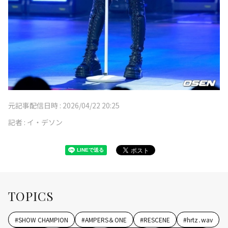
元記事配信日時 :
2026/04/22 20:25
記者 :
イ・デソン
TOPICS
#
SHOW CHAMPION
#
AMPERS＆ONE
#
RESCENE
#
hrtz․wav