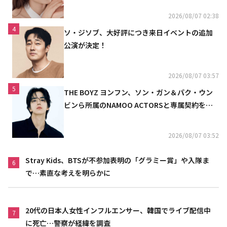
2026/08/07 02:38
4
ソ・ジソブ、大好評につき来日イベントの追加
公演が決定！
2026/08/07 03:57
5
THE BOYZ ヨンフン、ソン・ガン＆パク・ウン
ビンら所属のNAMOO ACTORSと専属契約を締
結
2026/08/07 03:52
Stray Kids、BTSが不参加表明の「グラミー賞」や入隊ま
6
で…素直な考えを明らかに
20代の日本人女性インフルエンサー、韓国でライブ配信中
7
に死亡…警察が経緯を調査