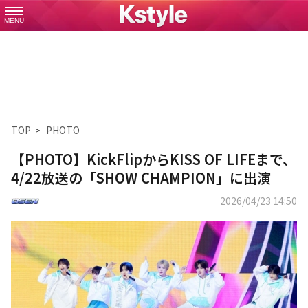
MENU
TOP
PHOTO
【PHOTO】KickFlipからKISS OF LIFEまで、
4/22放送の「SHOW CHAMPION」に出演
2026/04/23 14:50