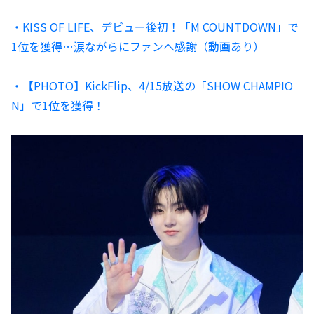
・KISS OF LIFE、デビュー後初！「M COUNTDOWN」で
1位を獲得…涙ながらにファンへ感謝（動画あり）
・【PHOTO】KickFlip、4/15放送の「SHOW CHAMPIO
N」で1位を獲得！