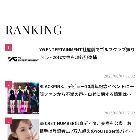
RANKING
1
YG ENTERTAINMENT社屋前でゴルフクラブ振り
回し…20代女性を現行犯逮捕
2026/08/07 02:02
2
BLACKPINK、デビュー10周年記念イベントに一
部ファンから不満の声…ロゼに関する憶測は否
定
2026/08/07 02:32
3
SECRET NUMBER出身ディタ、交際を公表！お
相手は登録者137万人超えのYouTuber兼バイオ
リニスト