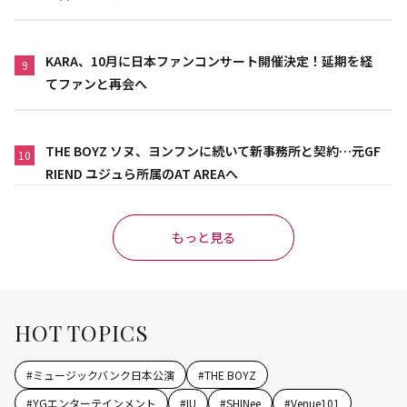
KARA、10月に日本ファンコンサート開催決定！延期を経
9
てファンと再会へ
THE BOYZ ソヌ、ヨンフンに続いて新事務所と契約…元GF
10
RIEND ユジュら所属のAT AREAへ
もっと見る
HOT TOPICS
#
ミュージックバンク日本公演
#
THE BOYZ
#
YGエンターテインメント
#
IU
#
SHINee
#
Venue101