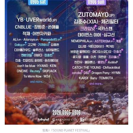
写真=「SOUND PLANET FESTIVAL」