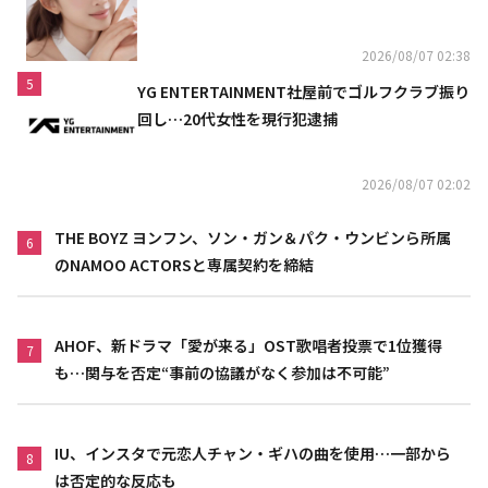
リニスト
2026/08/07 02:38
5
YG ENTERTAINMENT社屋前でゴルフクラブ振り
回し…20代女性を現行犯逮捕
2026/08/07 02:02
THE BOYZ ヨンフン、ソン・ガン＆パク・ウンビンら所属
6
のNAMOO ACTORSと専属契約を締結
AHOF、新ドラマ「愛が来る」OST歌唱者投票で1位獲得
7
も…関与を否定“事前の協議がなく参加は不可能”
IU、インスタで元恋人チャン・ギハの曲を使用…一部から
8
は否定的な反応も