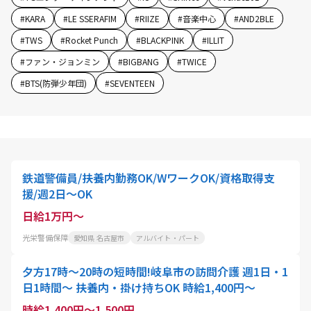
#
KARA
#
LE SSERAFIM
#
RIIZE
#
音楽中心
#
AND2BLE
#
TWS
#
Rocket Punch
#
BLACKPINK
#
ILLIT
#
ファン・ジョンミン
#
BIGBANG
#
TWICE
#
BTS(防弾少年団)
#
SEVENTEEN
鉄道警備員/扶養内勤務OK/WワークOK/資格取得支
援/週2日～OK
日給1万円～
光栄警備保障
愛知県 名古屋市
アルバイト・パート
夕方17時～20時の短時間!岐阜市の訪問介護 週1日・1
日1時間～ 扶養内・掛け持ちOK 時給1,400円～
時給1,400円～1,500円