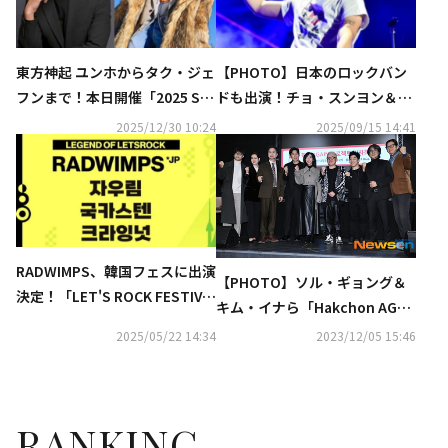
東方神起 ユンホからタク・ジェ
【PHOTO】日本のロックバン
フンまで！本日開催「2025 SB
ドも出演！チョ・スンヨン＆赤
S芸能大賞」祝賀ステージのラ
頬思春期ら「SOUND PLANET
2025/12/30 10:24
2025/09/15 14:41
インナップを公開
FESTIVAL」でステージ披露
RADWIMPS、韓国フェスに出演
【PHOTO】ソル・ギョング＆
決定！「LET'S ROCK FESTIVA
キム・イナら「Hakchon AGAI
L」9月にソウル漢江公園で開催
N」プロジェクトの記者会見に
2025/05/22 14:34
2023/12/05 15:46
出席
RANKING