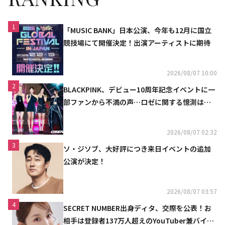
1
「MUSIC BANK」日本公演、今年も12月に国立
競技場にて開催決定！出演アーティストに期待
2026/08/07 10:00
2
BLACKPINK、デビュー10周年記念イベントに一
部ファンから不満の声…ロゼに関する憶測は否
定
2026/08/07 02:32
3
ソ・ジソブ、大好評につき来日イベントの追加
公演が決定！
2026/08/07 03:57
4
SECRET NUMBER出身ディタ、交際を公表！お
相手は登録者137万人超えのYouTuber兼バイオ