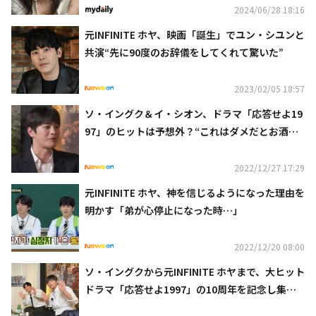
2024/06/28 18:16
元INFINITE ホヤ、映画「誕生」でユン・シユンと
共演“先に90度のお辞儀をしてくれて驚いた”
2023/02/05 18:57
ソ・イングク＆イ・シオン、ドラマ「応答せよ19
97」のヒットは予想外？“これはダメだとお酒を
飲みながら泣いた”（動画あり）
2022/12/27 17:29
元INFINITE ホヤ、神を信じるようになった理由を
明かす「弟が心停止になった時…」
2022/12/20 08:00
ソ・イングクから元INFINITE ホヤまで、大ヒット
ドラマ「応答せよ1997」の10周年を記念し集
結！