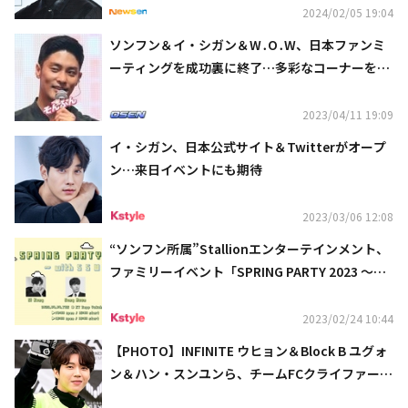
2024/02/05 19:04
ソンフン＆イ・シガン＆W․O․W、日本ファンミ
ーティングを成功裏に終了…多彩なコーナーを披
露
2023/04/11 19:09
イ・シガン、日本公式サイト＆Twitterがオープ
ン…来日イベントにも期待
2023/03/06 12:08
“ソンフン所属”Stallionエンターテインメント、
ファミリーイベント「SPRING PARTY 2023 ～wi
th SSW～」日本初開催が決定！
2023/02/24 10:44
【PHOTO】INFINITE ウヒョン＆Block B ユグォ
ン＆ハン・スンユンら、チームFCクライファート
慈善試合に参加