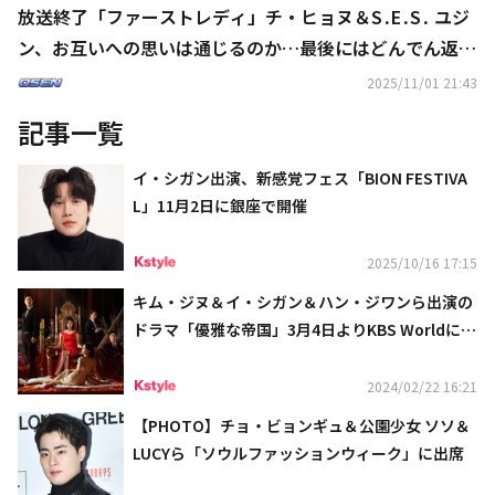
放送終了「ファーストレディ」チ・ヒョヌ＆S․E․S․ ユジ
ン、お互いへの思いは通じるのか…最後にはどんでん返し
も【ネタバレあり】
2025/11/01 21:43
記事一覧
イ・シガン出演、新感覚フェス「BION FESTIVA
L」11月2日に銀座で開催
2025/10/16 17:15
キム・ジヌ＆イ・シガン＆ハン・ジワンら出演の
ドラマ「優雅な帝国」3月4日よりKBS Worldにて
日本初放送
2024/02/22 16:21
【PHOTO】チョ・ビョンギュ＆公園少女 ソソ＆
LUCYら「ソウルファッションウィーク」に出席