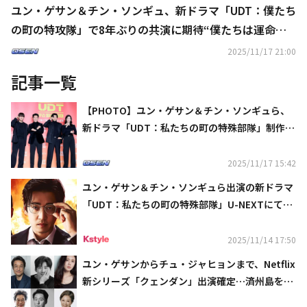
ユン・ゲサン＆チン・ソンギュ、新ドラマ「UDT：僕たち
の町の特攻隊」で8年ぶりの共演に期待“僕たちは運命に
近い気がする”
2025/11/17 21:00
記事一覧
【PHOTO】ユン・ゲサン＆チン・ソンギュら、
新ドラマ「UDT：私たちの町の特殊部隊」制作発
表会に出席
2025/11/17 15:42
ユン・ゲサン＆チン・ソンギュら出演の新ドラマ
「UDT：私たちの町の特殊部隊」U-NEXTにて11
月17日より独占配信
2025/11/14 17:50
ユン・ゲサンからチュ・ジャヒョンまで、Netflix
新シリーズ「クェンダン」出演確定…済州島を舞
台に繰り広げられるノワール作品