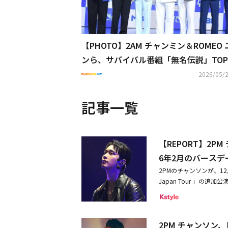
【PHOTO】2AM チャンミン＆ROMEO
ンら、サバイバル番組「無名伝説」TOP
者懇談会に出席
2026/05/2
記事一覧
【REPORT】2P
6年2月のバース
2PMのチャンソンが、12月1
Japan Tour 」の追
シャルゲストに迎え2P
からのあたたかなサプラ
締めくくった。 チャン
2PM チャンソン
0月29日には1stフルア