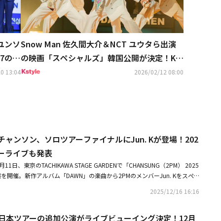
 ユンソ
Snow Man 佐久間大介＆NCT ユウタら出演
7の記
の映画「スペシャルズ」韓国公開が決定！K-P
OPアイドルも参加した楽曲リスト解禁
0 13:04
2026/02/12 08:00
M チャンソン、ソロツアーファイナルにJun. Kが登場！202
デーライブも発表
1日、東京のTACHIKAWA STAGE GARDENで「CHANSUNG（2PM） 2025
加公演を開催。新作アルバム「DAWN」の楽曲から2PMのメンバーJun. Kをスぺ
Mの名曲まで、アンコール含めて全24曲を熱唱。最後にはファンとスタッフ
2025/12/16 16:16
イズに静かに涙をこぼしながら、幸せに満ちた再スタートのはじめの一歩を
ソンは、昨年4月にソロとして約6年ぶりに日本でシングルをリリース。今年1
、日本ツアーの追加公演がライブビューイング決定！12月
ルバム「DAWN」をリリースし、11月よりアルバムを携えたツアー「CHANSU