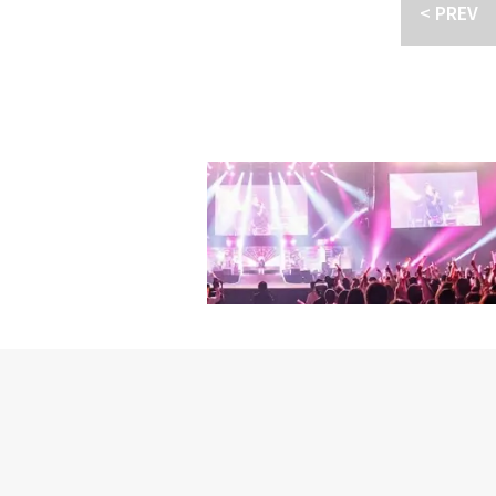
< PREV
OFFICIAL (@jp_offclastro) December 11, 2022 こ
『Super Yuppe
がシェアした投稿
したりもした。チャンミ
の人とも全員付き合って
一喝した。メンバーたち
「それだとバツイチにな
ンミンの外見が話題にな
た」と間接的に聞き、SU
スロンはチャンミンの代
「20代半ばにはこの顔
プされて、僕は良かった
ミンは褒めているのかけ
ミンを最初に見たとき号
「僕が合宿所で休んでい
と、オーディションの映
を開いて、動画を再生し
待ったのかと思って」と
ンがダイエットをする前
た。チャンミンは「違う
って、割り引いてもらって
加え、笑いを誘った。チ
ルで、キラキラ輝きたい