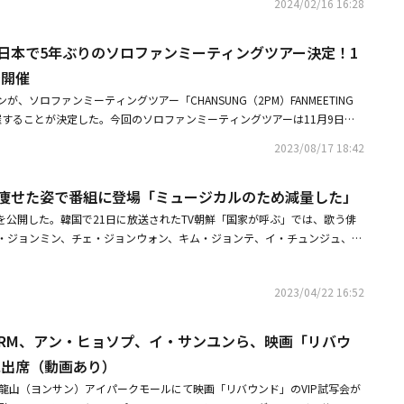
売2024年4月5日0時配信開始CDの購入はこちら配信はこちら・【CD+Blu-ra
2024/02/16 16:28
ニメ「Re:Monster」の主題歌で、HIP HOP界の重鎮AK-69と韓国の盟友2A
の「BOYTOY crazy mix」バージョンでステージ狭しと暴れまわり、最
 ￥2,500（in tax）初回限定封入特典：特製ランダムフォトカード（通常盤絵柄 全
組んだ、ROCK ＆ HIPHOPテイストの疾走感あふれる作品だ。すでにこの
グを交わし、「以上、2PMのJun. Kでした！」と投げキスをしてJun. K
【CD】AVCD-61435 ￥1,200（in tax）初回限定封入特典：特製ランダ
、日本で5年ぶりのソロファンミーティングツアー決定！1
ションは発表されていたが、「CHANSUNG（2PM） ＆ AK-69 feat. CH
。ここからチャンソンのソロで2PM楽曲を続けた。「My House」で会場
全5種より1枚ランダム封入）・FC盤【CD+DVD】AVC1-61436/B ￥2,5
名義で4月にリリースされることが正式に発表された。発売日やリリース情報の
むと、「Iʼm your man」では、セクシーなネクタイダンスを披露。「HI
で開催
典：特製ランダムフォトカード（FC盤絵柄 全5種より1枚ランダム封入）・FC盤
たに発表され、商品の予約などが開始となる予定だ。チャンソンは、今年に入
のダンスとハイトーンで圧倒。会場を熱気でひとつにまとめあげた。短いアタ
 ￥1,200（in tax）封入特典：特製ランダムフォトカード（FC盤絵柄 全5種より1
が、ソロファンミーティングツアー「CHANSUNG（2PM）FANMEETING
本国内でのエージェント契約を経て、本格的な日本での芸能活動を活発化して
EDスクリーンが開くと、今度はそこにチャンソン、AK-69、チャンミンの3
盤はファンクラブショップ限定販売となります。■関連リンクチャンソン日
催することが決定した。今回のソロファンミーティングツアーは11月9日にZ
30日から放送されるフジテレビTWOドラマ・アニメとひかりTVチャンネ
立ちにさせると、力強くワイルドなAK-69のラップとチャンミンのパワフル
、11月11日に豊洲PIT（東京）の2ヶ所で各会場2公演ずつの開催を予定してい
の主演を務めることも発表されたばかり（同ドラマの主題歌も担当）。今
2023/08/17 18:42
こにチャンソンの圧倒的な歌声が絡み合い、熱狂と興奮が会場を包み、歌い
Sung Broadcasting System）」というタイトルを掲げており、「チャン
動が期待される彼の久しぶりの新曲リリース。ファンならずとも期待せずに
あっつい！」と言いながらAK-69と握手して、チャンミンとハグを交わし
ンセプトにおいて様々な企画が用意されている。日本でのソロファンミーテ
ソン コメント6年ぶりに日本で、リリース出来ることが本当に感慨深いで
Baby」では、ステージの階段に座って歌い始めて軽快なサウンドと共に軽
ン、痩せた姿で番組に登場「ミュージカルのため減量した」
年ぶりの開催となり、親交のある2AM チャンミンがスペシャルゲストとして
ントになったHIAN、これからご一緒するavexもそうですし、最高のパー
Mine」ではボーカリストとしての幅広いスキルを堪能させてくれた。アン
演概要「CHANSUNG（2PM）FANMEETING『CSBS』」＜公演日程＞・
を公開した。韓国で21日に放送されたTV朝鮮「国家が呼ぶ」では、歌う俳
いと思います。そして、何より日本にいらっしゃるファンの皆さんと出会え
くれるバラード曲「Fine -JP Ver.-」を歌い終わると、「今日も皆さんの
時：2023年11月9日（木）1部 開場14時 / 開演15時2部 開場18時 / 開演19
・ジョンミン、チェ・ジョンウォン、キム・ジョンテ、イ・チュンジュ、チ
す。そして感謝しています。「Into the Fire」をたくさん聴いて好きに
忘れられない思い出で今年を素敵な時間で締めくくることができました。こ
023年11月11日（土）1部 開場13時 / 開演14時2部 開場17時 / 開演18
ョンが出演した。この日、MCたちはチャンミンに「たくさん減量したよう
らの活動にも多くの関心を持っていただければ嬉しいです！■リリース情報
1人の人間として、1人のアーティストとしてずっとアップグレードしながら
（2PM）ゲスト出演：CHANGMIN（2AM）＜チケット価格＞◆先行販売：11,
ャンミンは「ちょうど今やっているミュージカルのキャラクターが、韓国に
K-69 feat.CHANGMIN（2AM）「Into the Fire」4月発売※詳細情報2月21日
ています。昔から言っていますが、皆さんは暗闇の中の星のように、僕の行
売：12,100円（税込）※全席指定※ドリンク代別枚数制限：お一人様1公演
2023/04/22 16:52
の役だ。なので減量した」と告白した。これにBOOMは「僕たちにぴったり
UNG（2PM）東名阪リリースツアー「Into the Fire」【大阪】4月21日
在。いつも、本当にありがとうございます」とファンに感謝を伝えた。 会
演申込可）＜チケット抽選先行申込み期間＞オフィシャル最速先行受付受付
ぶ』だ」と話し、笑いを誘った。キム・ソンジュは「韓国に送られたスパ
ラム【名古屋】4月22日（月）ダイヤモンドホール【東京】4月28日（日）
と、LEDスクリーンにサプライズの映像が流れ始める。このツアーのビハイ
（土）12時～2023年9月3日（日）23時59分までお申込みはこちらから＜注
と冗談を言った。
ャンソン日本公式サイト
SのRM、アン・ヒョソプ、イ・サンユンら、映画「リバウ
たファンからのメッセージを集めた映像に驚いたチャンソンがうるうるし始
ケット購入が必要、3歳未満は入場不可※原則、購入後のチケットの払い戻
ソンとのFirst Step、私たちの夜明けは始まった」というスローガンが掲
に出席（動画あり）
AN制作 / 運営：ぴあ株式会社
！ 「マジで？」と会場を見渡すと、涙がじわり。「今年は、すごい年末で
V龍山（ヨンサン）アイパークモールにて映画「リバウンド」のVIP試写会が
、会場からは「ファン・チャンソン」コールが沸き起こる。「これからもよ