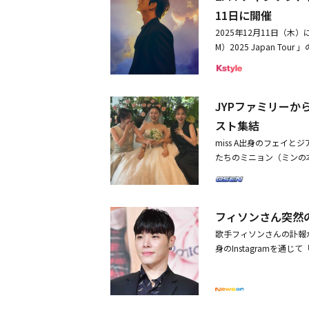
NG（2PM） 2025 
11日に開催
えた。ツアーファイナルに
2025年12月11日（木）に
アルバムのリード曲「甘く 切
M）2025 Japan 
唱。また、日本活動再始動
れる。本コンサートは2P
題歌「Into the Fi
奈川・愛知・大阪の3ヶ
ージを見せてくれた。オ
ストとしてJun. Kを迎
ルスーツをまとったチャ
JYPファミリーか
チャンミンのゲスト出演も
られてステージの中央に進
売となった初のソロフル
スト集結
ー4人としなやかに、そし
ペシャルゲストのJun.
曲で攻め立てた。「こん
miss A出身のフェイ
たはオンライン生配信でお見逃
最終日。年末に公演をす
たちのミニョン（ミンの
時＞ 2025年12月11
かげです。今日はライブビ
みと共に複数枚の写真を
（税込／全席指定）※3
します。やっと出る！」と
が収められている。3人の
イドでチケットをご購入
ガラリと変わってバラード
た。同日、ジアもミンの
ル／お申込み＞【CHANSUN
向けてコーラスを促した。テ
フィソンさん突然の
愛らしい美人、結婚本当
（土）14:00～11月17日（
赤い一凛のバラを取り出
ぷりのお祝いコメントを投
歌手フィソンさんの訃報が
月5日（金）14:00頃予
ーンも入ったし、ゲスト
生の時に会ったけれど、
身のInstagramを
12:00イープラス※当落
は？ どうでしたか？」
映像を掲載した。これと
う。故人のご冥福をお祈り
（土）14:00～12月
れて、「満足！ 認められた
ソウル市内某所で一般人
らR&B好きの間で期待
し次第受付を終了いたしま
に座って、しっとりと歌
ジアとフェイ、チョグォ
い、20代の頃の思い出
185-6760（10:00
が印象的だった。さらに「My Ev
ン、2AMのジヌン、2A
した。「僕の若い頃の良
18:15 OPEN／18:3