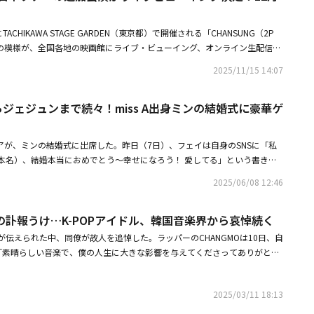
Japan Tour 」を横浜、名古屋、大阪で開催。本追加公演でツアーファイナルを迎
ふさわしいゲストも登場。スペシャルゲストにJun. Kを迎え、コラボした
TACHIKAWA STAGE GARDEN（東京都）で開催される「CHANSUNG（2P
なく 強く feat. Jun. K」のほかにも2PMの「ミダレテミナ」を2人で熱
Tour 」の模様が、全国各地の映画館にライブ・ビューイング、オンライン生配信さ
のスタートとなった約6年ぶりのソロ曲であるアニメ「Re:Monster」の主
Mのメンバーであり、俳優としても活動中のチャンソンが2025年11月に神
re」でコラボしたHIPHOP界の重鎮AK-69と2AMのチャンミンも召喚し、豪華なステ
2025/11/15 14:07
所で開催した日本ツアー。12月11日（木）は追加公演となり、スペシャルゲ
ープニング映像が映し出されたLEDスクリーンが左右に開くと、黒のエナメ
える特別なコンサートとなる。さらに、ヒップホップ界の重鎮AK-69と2AMの
ンソンが登場し、耳に手をあて客席の歓声を煽る。大きなファンの声に迎え
らジェジュンまで続々！miss A出身ミンの結婚式に豪華ゲ
決定した。2PMの曲からソロ曲やカバー曲のほか、10月29日（水）に発
むと、軽快なダンスチューン「Treasure」でライブは幕を開けた。ダンサ
アルバム「DAWN」収録の新曲まで、数多くの曲をパフォーマンス予定。ス
て力強いダンスを見せながら「Angel」までの4曲をノンストップのダンス
 K、追加ゲストのAK-69、チャンミンとの熱いコラボレーションも映画館、ま
ばんは、2PMのチャンソンです！」とニコニコの笑顔を見せると、「ツアー
とジアが、ミンの結婚式に出席した。昨日（7日）、フェイは自身のSNSに「私
しなく。■実施概要「CHANSUNG（2PM）2025 Japan Tour 」＜日
るのが夢でした。今年一生懸命活動した結果を見せられるのは、皆さんのお
本名）、結婚本当におめでとう～幸せになろう！ 愛してる」という書き込
日（木）18:30開演＜会場＞ 全国各地の映画館映画館はこちら＜料金＞ 4,500円
ューイングと映像収録のカメラが入っています。来年Blu-rayをリリース
掲載した。公開された写真には、ミンの結婚式に参加したフェイとジアの姿
歳以上有料／3歳未満で座席をご使用の場合は有料となります。※プレイガ
2025/06/08 12:46
いう嬉しい報告も。「Miss You」からは先ほどまでのダンスチューンとは
集合写真に、ファンたちは「miss Aフォーエバー」と反応し、喜びを表し
の際は、チケット代以外に各種手数料がかかります。＜チケットスケジュー
を続け、「MAKE LOVE」では片耳のイヤモニを外し、ファンにマイクを
結婚式の写真を掲載した。彼女は「とても可愛くてとてもセクシーでとても
G（2PM）JAPAN OFFICIAL FANCLUB先行（抽選）】2025年11月15日
ンポを上げた「Love The Way U Move」では、ダンサーの帽子の中から
訃報うけ…K-POPアイドル、韓国音楽界から哀悼続く
におめでとう！ 久しぶりにJYPの仲間たちに会えて嬉しかった」と愛情たっ
月）12:00CHANSUNG（2PM）JAPAN OFFICIAL FANCLUB※当落発表：12
すと客席に投げて会場を沸かせた。トークでは、「追加公演ではLEDスクリ
稿した。また、2AMのチョグォンも自身のSNSに「ミニョンと小学校5年
伝えられた中、同僚が故人を追悼した。ラッパーのCHANGMOは10日、自
定【プレオーダー（抽選）】2025年11月15日（土）14:00～11月17日（月）
もいるし、最後なので演出も変わりました。今日、僕の公演に初めて来た方
結婚したんだね。花道だけを歩いてね」という書き込みと共に数枚の写真と
通じて「素晴らしい音楽で、僕の人生に大きな影響を与えてくださってありがと
発表：12月5日（金）14:00頃予定【一般発売（先着）】2025年12月6日
と客席に問いかけると、手を上げた男性に「めっちゃカッコいい！」と言わ
共に、この日の結婚式で自分がブーケをもらったと知らせた。ミンは7日、
する」とコメントを残した。また、ラッパーのPaloaltoは「デビュー前か
10日（水）12:00イープラス※一般発売は先着順となりますので、予定枚数に達
気がします」と喜んだ。 尾崎豊のカバー曲「Forget-me-not」はスツール
で事業家の恋人と7年間の交際を経て結婚式を挙げた。彼女の結婚式には、
の星であり、最初のアルバムが出た後の最初のコンサートも見に行ったぐら
す。＜プレイガイドチケットに関するお問い合わせ＞ イープラス：050-3
い上げる。歌詞をかみしめるように、目をつぶって世界に入り込んでいる姿
ン以外にも、ジェジュン、2PMのテギョンとウヨン、godのパク・チュニョ
2025/03/11 18:13
がたくさん詰まった歌手なのに、衝撃的であり、残念だ」と悲しみを露わに
～18:00 オペレーター対応）〇オンライン生配信＜日時＞ 2025年12月11日（木）
erything」「Tell Me Your Reason -JP Ver.-」とさまざまなカラーの
Mのチャンミンは祝歌を担当し、ミンの人生第2幕を祝った。この他にも、SM
い思い出に音楽で寄り添ってくださり感謝している」と付け加えた。ユン・
0 START ＜配信メディア＞LIVESHIP＜料金＞4,500円（税込）＜チケット販売期