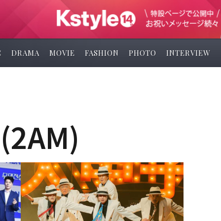
C
DRAMA
MOVIE
FASHION
PHOTO
INTERVIEW
2AM)