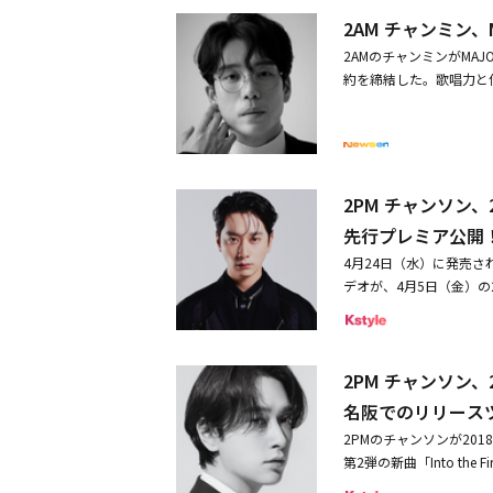
バラードが続いたが、ボ
エンターテインメント出身の
ミンスは「フィソン、そ
間＞2025年11月18日
2AM チャンミン
h」では、セクシーさを
出席し、和やかな結婚式の
た会って一緒に歌おう」
ございません。※チケッ
ペシャルゲストJun. Kの
2AMのチャンミンがMA
に・miss A出身ミン、6月7日
ていたことを」を歌唱し
配給：ライブ・ビューイング・
クリーンの扉が開くとJun
約を締結した。歌唱力と
で見る Mengjia(@mjbaby0203)がシェアした投稿 この投稿をInstagramで見る 王霏霏Fei페이(@ff04
「伝えられない話」を共
25 Japan Tour
してペンライトの光が左
嬉しく思う。様々な音楽
す。安らかに眠ってください」
熱いハグを交わし、客席の
ミンは「新しい場所での
g」という短い文章を残した
たたきねぎらった。ファン
をはじめ、様々な活動を楽
間が全てが光栄だった。
皆さん、元気でしたか？
デビューしたチャンミンは、「こ
訳ない。そこでは傷つかな
ル＆レスポンスを阿吽の呼
「You Wouldn't 
2PM チャンソン、
て黒い背景に「RIP」と
サイコーです！」と盛り
れた。また、2010年からは
のデビュー前、何も知ら
先行プレミア公開
ソンに、Jun. Kは「
l」をヒットさせ、人々
ている」とし、「残して
リード曲としては初めて
4月24日（水）に発売され
な音楽活動を展開した。2AMの
人への恋しさを伝えた。フ
ない？ と誘いましたと」
デオが、4月5日（金）の
ケビ～君がくれた愛しい日
ト音源「Peppermin
ゃと話し出す。2人の兄弟の
午前0時からは同楽曲の音
eの「Super Yuppe
察などによると、フィソ
ャンビン of Stray
マ、AK-69と盟友の2
メイド曲を披露し、多才な能
確認された。フィソンさ
のダンススパートからチ
ク＆HIP HOPナンバーで
BER）などのアーティ
くれる遺族の方々のため
場を熱狂させた。トークで
2PM チャンソン、
e」がオープニングテーマ
た。
にお願い申し上げる」と伝え
入っているんですよ」とチ
なっており、オープニン
名阪でのリリース
ovie」で歌謡界にデビ
人でアカペラで歌い、会
る。フジテレビTWOと
どのヒット曲で多くの愛
2PMのチャンソンが20
て！」というチャンソン。
日からは来日リリースツ
務所がコメント・歌手フィ
第2弾の新曲「Into t
ンが「見に来たんじゃな
な情報に注目だ。■リリース情報C
担当
された。また、同時に東
を巻き起こした。2人が