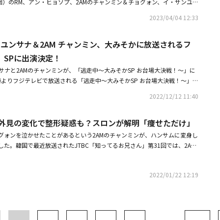
団）のRM、アン・ヒョソプ、2AMのチャンミン＆チョグォン、イ・サンユ
ァンに感謝を伝え、ファンキーな「Shining Star」、ポップチューン
B of You出身キム・グクホン、サンギュン、アン・ウヨン、イ・ウテ、イ・
2曲を歌うと、「2PMのチャンソンでした！」とライブを締めくくった。アー
2023/04/04 12:33
、イ・テリ、ウ・ジウォン、MYNAME インス、キ・ドフン、カン・フン、
て、日本で新たなFirst Stepを歩み始めたチャンソン。改めてソロコンサー
・テフン、コ・ギョンピョ、シン・ジェフィ、イ・チャンヒョン、キム・カ
を核にさまざまなジャンルを歌いこなし、踊りこなすアーティストとしての
ン＆ユンサナ＆2AM チャンミン、大みそかに放送されるフ
、チャ・スンウォン、チュ・スンギュン、Cultwoのキム・テギュン、チョ
れた。そんな中で、2PMのメンバーJun. Kと絡むと、とたんに2PMのマン
元バスケットボール選手のハ・スンジン、ハン・ウンソン、ハン・ギボム、キ
」SPに出演決定！
ップもかわいい。ファイナルにふさわしい、豪華で楽しいライブを見せてく
ボール選手のハフン、Mighty Mouth、ユン・チャニョン、ユン・パクらが
年2月11日にBillboard Live Tokyoで開催される「CHANSUNG's Birth
ンサナと2AMのチャンミンが、「逃走中～大みそかSP お台場大決戦！～」に
12年の韓国全国高校バスケットボール大会、誰も注目しなかった最下位バス
6」も発表された。来年は、さらに大きな一歩が踏み出せる年になるに違いない。取
7時よりフジテレビで放送される「逃走中～大みそかSP お台場大決戦！～」の
ーチと6人の選手が休まずに走り続けた8日間の奇跡のような物語を描いた
れ、YouTuberのはじめしゃちょー、HIKAKINやHKT48の矢吹奈子らととも
ェホン＆2AM ジヌンら、映画「リバウンド」でSLAM DUNKに続く？神様
2022/12/12 11:40
チャンミンも出演することが明らかになった。今回の舞台はお台場。フジテ
（総合）・アン・ジェホン＆2AM ジヌンら出演の映画「リバウンド」韓国
ティお台場、ダイバーシティ東京、デックス東京ビーチなど、ショッピング
ター＆映像も
ン、外見の変化で整形疑惑も？スロンが解明「痩せただけ」
走エリアとなる。ムンビン、ユンサナは今回が日本のバラエティ初出演。A
tterには、番組での衣装を身に着けた2人の写真も公開された。また、チャンミ
グォンを泣かせたことがあるという2AMのチャンミンが、ハンサムに変身し
amを通じて写真を公開し、韓国語と日本語で「すごく遅く見えるね、、実は俺は
た。韓国で最近放送されたJTBC「知ってるお兄さん」第31回では、2AM
ある。以上！」（原文ママ）とコメントした。3人が過去最多の逃走者たち
この日チャンミンは、7年間もメンバーの除隊を待ってきたことを明かし
、高額賞金をつかみ取ることができるのか、注目が集まっている。・ASTR
軍隊にとても早く行ってきた。23歳の時に除隊して、すぐにデビューし
rdミニアルバム「INCENSE」のIMPUREバージョンの個人コンセプトフォ
2022/01/22 12:19
に行ってないので順番に1人ずつ行くのを待っていたら7年が過ぎた。7年
ンミン、外見の変化で整形疑惑も？スロンが解明「痩せただけ」［］#ムンビン
と説明した。しかし、すぐさま他のメンバーが反論してきた。メンバーが軍
本バラエティー初出演‼️12/31(土)OA フジテレビ「#逃走中」にムンビン&サ
ンミンが「一人でもたくさん活動していた」というのだ。イ・ヒョンと一緒
日の夜、2人の活躍をぜひテレビでご覧ください@tosochu_fujitv #AST
動はもちろん、日本でバラードチームを結成したことにも言及した。さらにチ
ANHA #MOONBIN #SANHA pic.twitter.com/VkgDWp1nua— ASTRO JAPAN
）前日に、僕が書いた曲が発売された。宇宙少女のユニットChocomeの