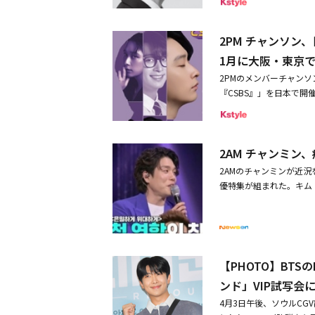
re」2024年4月24日発
りMX TV他で放送予定のア
合唱からパーティーチューン
y】AVCD-61434/B
Mのチャンミンとタッグを
後は2人で再び熱く激しいハ
5種より1枚ランダム封入）・
2PM チャンソン
主題歌の3人によるコラボレー
がステージを降りて行った
ムフォトカード（通常盤絵柄 
ANGMIN（2AM）」
とコール＆レスポンスを楽し
1月に大阪・東京
00（in tax）封入特
詳細は、2月21日に新
GHER」ではバチバチ
【CD】AVC1-61437
2PMのメンバーチャンソン
ってからHIANとの日
ック映像が映し出されたL
枚ランダム封入）※FC
『CSBS』」を日本で開
きており、つい先日も3月
人が登場。再び会場を総
本公式HP
epp Namba（大阪）
ルの「純喫茶イニョン」
なハイトーンボイス、そ
る。今回は「CSBS（Chan
後、ますます日本での活
終わるとチャンソンは「
ソンの放送局」というコ
はいられない。◆チャン
た。ラストスパートの「
2AM チャンミ
ィングは2018年以来5
す。新しく日本のエージェ
やかなダンスを見せ、「
出演予定となっている。■公
2AMのチャンミンが近況
トナーと頑張って行きた
コールの美しく癒しを与えて
Zepp Namba（大阪）日
優特集が組まれた。キム
るのを、とても幸せに思いま
おかげで、幸せな1日、
時・豊洲PIT（東京）日時：2
ャンミン、ワン・ソクヒ
なっていただき、これか
れからも活動を通して、
時＜出演＞CHANSUNG
に見える」と聞いた。チ
CHANSUNG（2PM） ＆ A
皆さんに出会う日を待っ
000円（税込）◆当日販
送られた北朝鮮のスパイ
発表■イベント情報CHANS
く道を照らしてくれる存
につき4枚まで（複数公
だ。僕たちが『国家が呼
（日）堂島リバーフォー
場との写真撮影を終える
期間：2023年8月19日
イ、歌で全部捕まえる」
豊洲PIT■関連リンクチ
【PHOTO】BT
ンド映像と、会場を訪れ
意事項＞※3歳以上はチ
めると、会場から「チャン
ンド」VIP試写会
しは不可主催：株式会社HI
げられ、さらにびっくり
4月3日午後、ソウルCG
すね」と言葉に詰まると