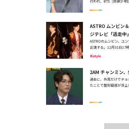
行われ、BTS（防弾少年
ろしくお願いします！」とフ
ン、2PMのチャンソン、
「Mayday」の明るい
ジュンヒョク、イ・ユジン
ティストとして、俳優とし
キム・ソンギュン、キム
トを見てみると、R＆B
ASTRO ムンビ
ンミン、タン・ジュンサン
大きな成長を感じさせてく
ン・テウ、DinDin、
ジテレビ「逃走中
ネの顔をのぞかせるキャ
ム・サンウク、バスケット
れた。本公演終了後には、2026
ASTROのムンビン、ユ
出席した。同作は、20
day Night 202
出演する。12月31日1
ケットボール部の新任コ
材・文 坂本ゆかり
第2弾出演者20名が発表さ
感動の実話だ。・アン・ジ
にムンビン、ユンサナ、
からの祝福だと言われた
レビを中心に、アクアシ
で4月に公開！予告ポス
2AM チャンミ
モール周辺の街全体が逃
STROの日本公式Twi
過去に、外見だけでチョ
ンも自身のInstagr
たことで整形疑惑が浮上し
遅い、でも体力は自信が
の4人が転校してきた。
の中で最後まで逃げ切り
た。チャンミンは「僕は
O ムンビン＆ユンサナ、3
た。他のメンバーは軍隊
トを公開・2AM チャ
間、一途に待っていた」
& #ユンサナ 出演情報日
隊に行っている間、チャ
ナの出演が決定しました大晦
にHOMMEとしての活
RO #AROHA #MOONBIN_S
ャンミンは「（収録日の