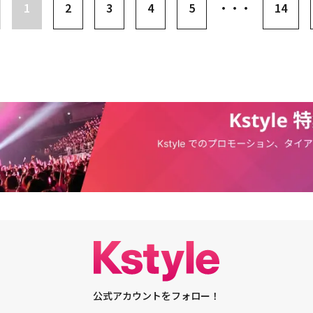
1
2
3
4
5
・・・
14
の投稿をInstagramで見る 이창민(@p.f.changmin)
rs！』の作詞、作曲を手掛け、アルバムの収録曲まですべて僕が書いた」と自ら明か
ンの活動に、ソ・ジャンフンは「一途ではない。浮気は全部しておいて、他
から戻ってきて『7年間一途に待っていた』と言っているようなもんだ」と
が日本活動を「国際結婚までしている」と、恋愛に例えると、チャンミンは
るね」と答え、本当にバツイチのソ・ジャンフンを困惑させた。続いてチャ
った。カン・ホドンは「テレビで話してもいいのか？ 急にハンサムになっ
PER JUNIORのヒチョルは「どこかいじったのか」とストレートに聞いた。
わりに「違う。今までと全部同じだ。痩せただけだ」と解明した。続いて
だった。あの時はあまり気に入っていなかったが、今になってこの顔がキー
と思う。今の顔が年齢に合ってる気がする」と自分の考えを話した。チャン
なしているのかわからない微妙な表情を見せた。一方、チョグォンはチャン
泣したと明かした。スロンが「僕の前で号泣した」と言うと、チョグォンは
たら、スロンさんから連絡が来た。『いよいよ最後のメンバーが選ばれた』
像を持って楽しそうに僕の部屋に来た。とても緊張しながらノートパソコン
たが、それを見てすぐに泣いた。僕がこんなメンバーに会うために8年間も
涙の理由を説明し、大きな笑いを届けた。チョグォンは「あの頃はチャンミ
なので100㎏を超えていて、顔にほくろが50個ぐらいあった」と振り返っ
よ、30個だよ！」と訂正したが、横でスロンは「あの時、ほくろ取りに行
50％OFFだったのに、15万ウォン（約1万5,000円）もかかった」と付け
ョグォンは「今はものすごくカッコよくなった」「あの時は僕たちもアイド
公式アカウントをフォロー！
という期待があったのに、動画の中では教授が歌っていた」と話した。しか