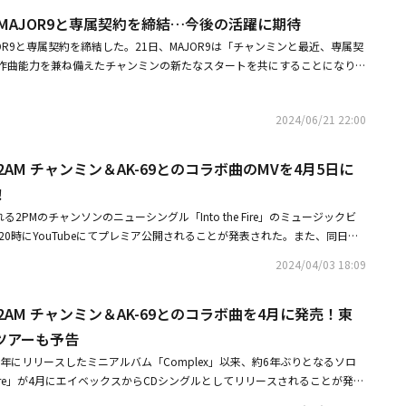
ーカリストとしての彼のスキルを堪能できた。そして2PMでのソロ曲「O
Fly To The Sky、f(x)のエンバ、少女時代のヒョヨンなどのスターたちが
こでは気楽に歌って音楽をしよう。君の澄んだ純粋さを忘れないよ。後でま
（火）14:00～12月11日（木）18:30購入サイトはこちら※アーカイブ配信は
、MAJOR9と専属契約を締結…今後の活躍に期待
全開にして、会場を魅了した。ここからが、この追加公演のハイライト。ス
雰囲気を伝えた。・miss A出身ミン、本日（6/7）挙式！恋人から夫婦
と書き込み、かつてフィソンと一緒にToyの「僕が君のそばにしばらく生き
トご購入前に必ずHP記載の注意事項をご確認ください。企画・主催：HIAN
登場だ。「甘く 切なく 強く feat. Jun. K」をチャンソンが歌いだす。LEDス
JOR9と専属契約を締結した。21日、MAJOR9は「チャンミンと最近、専属契
の結婚式を控えブライダルシャワーの様子を公開 この投稿をInstagram
た映像を掲載。2AMのチョグォンは、フィソンさんのヒット曲の一つである
ジャパン（C）2023 HIAN Inc.■関連リンク「CHANSUNG（2PM）20
. Kが現れ、続くパートを歌う。ニコニコと笑顔で歌うJun. Kが客席を先導
作曲能力を兼ね備えたチャンミンの新たなスタートを共にすることになり、
有、同じく2AMのチャンミンは「本当に近づきたいアーティスト。記憶に残
 」ライブ・ビューイング特設ページチャンソン 日本オフィシャルファンクラブ
右に揺れる様子が美しい。2コーラス目に距離を詰めた2人は、歌いながら
活動と公演など、惜しみなくサポートする予定だ」と明らかにした。チャン
27)がシェアした投稿 この投稿をInstagramで見る 조권 JOKWON(@kwon_jo)がシェアした投稿
とし、追悼の意を伝えた。ラッパーのSan Eは「Rest in peace hyun
熱気もいっきに上昇。歌い終わるとJun. Kがチャンソンの肩をポンポンと
新たなスタートがとても楽しみだ。今後、MAJOR9のメンバーと音楽や番組
。そして、Verbal Jintは11日、真っ黒な画像と共に「一緒に過ごした瞬
の大歓声の中紹介されたJun. Kは、「チャンソンさんのために来ました。
2024/06/21 22:00
しく作っていきたい」と感想を述べた。2008年に2AMのメンバーとして
ありがとう」と綴り、キム・チャンヨルは故人の写真と共に、「残念で申し
 声が～？」と促すと、客席から「小さ～い！」という2PMお決まりのコー
の歌」「Never let you go ～死んでも離さない～」「I Did Wrong」
いで」と哀悼。さらに、EXIDのヘリンは、Instagramのストーリーを通じ
吸で返すと、「やっぱり2PM、Hottest（2PMファンの呼称）の皆さん、
Answer My Calls」など、数々の代表曲を通じて実力派メインボーカルとして認めら
2AM チャンミン＆AK-69とのコラボ曲のMVを4月5日に
いう短い文を掲載した。MAMAMOOのソラは白黒の写真と共に「MAMAMOO
立てた満足げ。「こういうコラボステージは、初めてですね」というチャン
Hommeとして活動して幅広いボーカル能力を証明し、「Still Eating Wel
なかった私たちと一緒に素敵な歌を作ってくれて、歌ってくださり、感謝し
！
そうですね。2PMの日本ツアーでユニットステージはあったけれど、アルバムの
に愛された。チャンミンは歌手はもちろん、作曲家としても名を連ね、活発
くださった素敵な音楽を忘れない。謹んで故人のご冥福をお祈りする」と故
ですね。嬉しいな」と感慨深そう。チャンソンが「僕がこの曲、一緒にやら
る2PMのチャンソンのニューシングル「Into the Fire」のミュージックビ
「To Love You Again」「Forgetting You」だけでなく、ドラマ「トッ
ィソンさんは、MAMAMOOが正式デビューする前の2014年、プロジェク
エピソードを語ると、Jun. Kは「ジムでね」と、裏話をかぶせてわちゃわち
20時にYouTubeにてプレミア公開されることが発表された。また、同日の
々～」のOST（挿入歌）の「綺麗だから」、宇宙少女のユニットChocom
t Chocolate」のフィーチャリングと作詞を担当し、グループと縁を結んだ。警
ようなこの感じも懐かしい。Jun. Kは自身のソロ曲「R＆B ME（Feat. チ
源が先行配信されることも明らかになった。今作はHIP HOP界のカリス
rs！」、ファン・ウリムの「My Dummy Darling」など、様々なジャンルのウェル
ンさんは10日、ソウルの自宅で心肺停止の状態で発見され、その後死亡が
2024/04/03 18:09
 Kids）」を日本で初披露。歌にラップにダンスにとバラエティ豊なこの曲のラスト
AMのチャンミンとのコラボ名義でのリリースとなっており、疾走感溢れるロッ
力を証明した。MAJOR9にはVIBE、4MEN、キム・ヨンジ、DK（DECEM
んの所属事務所TAJOエンターテインメントは「大きなショックと悲しみに
ャンソンも加わり一緒に踊ると、最後に2人でハートを作る愛嬌を見せて会
その全貌がいよいよ明かされることとなる。前日4日（木）は「Into the Fir
ストが所属している。最近、実力派ボーカリストのチャン・ヘジンを迎え入れ
に、事実確認ができていないデマや推測の報道はお控えいただくよう、丁重
は「僕のコンサートのセットリストには、Jun. Kさんの作った曲が3曲も
2AM チャンミン＆AK-69とのコラボ曲を4月に発売！東
曲として使用されているアニメ「Re:Monster」の第一話が放送される日と
た。1982年生まれのフィソンさんは、2002年に1stアルバム「Like A M
ャンソンが切り出すと、「My House」「ミダレテミナ」「HIGHER」を2
グ映像初視聴の興奮も冷めやらぬ矢先での畳みかけるような展開となってい
ツアーも予告
ュー。その後、「不治の病」「Insomnia（不眠症）」「結婚まで考えた」な
場もコール＆レスポンスで盛り上げた。「せっかくだから1曲一緒に歌っ
ひかりTVでは、日本初主演ドラマ「純喫茶イニョン」の放送もはじまり、21
を受けた。・歌手フィソンの遺族、突然の訃報に大きな衝撃葬儀について事
18年にリリースしたミニアルバム「Complex」以来、約6年ぶりとなるソロ
Jun. Kが「チャンソンが歌っているのを応援したい」といえば、チャンソ
アーも開催予定のチャンソン。いよいよ日本での活動も活発化し今後の新た
ソンが43歳で死去2000年代のK-POPをリード、TWICEやユンナの作詞も
he Fire」が4月にエイベックスからCDシングルとしてリリースされることが発表
くて、仕事で来たので！」とまたも漫才のような兄弟トークを展開して爆笑
HANSUNG（2PM）＆AK-69 feat. CHANGMIN（2AM）「Into the Fi
京・大阪・名古屋でリリースツアーを開催することも発表。今作は、4月よ
一緒に歌ったのは、2PMの「ミダレテミナ」。客席の「ミダレテミ～ナ」の