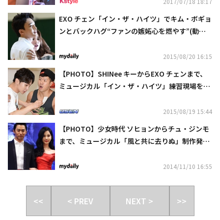
2017/07/18 18:17
EXO チェン「イン・ザ・ハイツ」でキム・ボギョ
ンとバックハグ“ファンの嫉妬心を燃やす”(動画
あり)
2015/08/20 16:15
【PHOTO】SHINee キーからEXO チェンまで、
ミュージカル「イン・ザ・ハイツ」練習現場を公
開
2015/08/19 15:44
【PHOTO】少女時代 ソヒョンからチュ・ジンモ
まで、ミュージカル「風と共に去りぬ」制作発表
会に出席
2014/11/10 16:55
<<
< PREV
NEXT >
>>