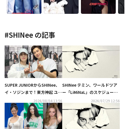
#
SHINee
の記事
SUPER JUNIORからSHINee、
SHINee テミン、ワールドツア
イ・ソジンまで！東方神起 ユン
ー「LiMiNaL」のスケジュール
ホの初ソロコンサートに豪華芸
ポスターを公開
2026/08/04 13:56
2026/07/29 12:56
能人が集結