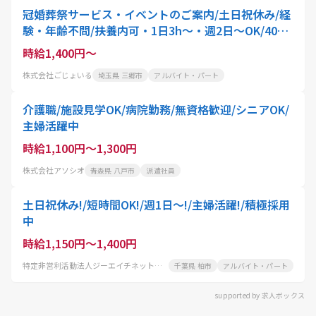
冠婚葬祭サービス・イベントのご案内/土日祝休み/経
験・年齢不問/扶養内可・1日3h～・週2日～OK/40
代・50代活躍中!専業主婦の期間が長く仕事ブランク
時給1,400円～
がある方も全く
株式会社ごじょいる
埼玉県 三郷市
アルバイト・パート
介護職/施設見学OK/病院勤務/無資格歓迎/シニアOK/
主婦活躍中
時給1,100円～1,300円
株式会社アソシオ
青森県 八戸市
派遣社員
土日祝休み!/短時間OK!/週1日～!/主婦活躍!/積極採用
中
時給1,150円～1,400円
特定非営利活動法人ジーエイチネットワーク 居宅ケアサービス和気あいあい
千葉県 柏市
アルバイト・パート
supported by 求人ボックス