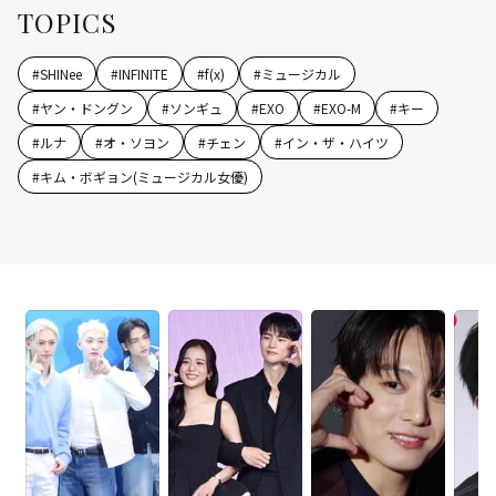
TOPICS
#
SHINee
#
INFINITE
#
f(x)
#
ミュージカル
#
ヤン・ドングン
#
ソンギュ
#
EXO
#
EXO-M
#
キー
#
ルナ
#
オ・ソヨン
#
チェン
#
イン・ザ・ハイツ
#
キム・ボギョン(ミュージカル女優)