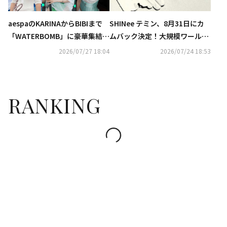
aespaのKARINAからBIBIまで
SHINee テミン、8月31日にカ
「WATERBOMB」に豪華集結！
ムバック決定！大規模ワールド
ビキニ＆上半身裸のパフォーマ
ツアーも予告
2026/07/27 18:04
2026/07/24 18:53
ンスが話題…過激すぎると賛否
の声も
RANKING