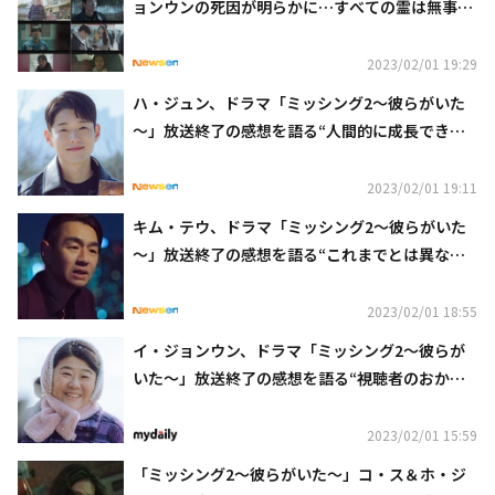
ョンウンの死因が明らかに…すべての霊は無事成
仏できるのか【ネタバレあり】
2023/02/01 19:29
ハ・ジュン、ドラマ「ミッシング2～彼らがいた
～」放送終了の感想を語る“人間的に成長できた
作品”
2023/02/01 19:11
キム・テウ、ドラマ「ミッシング2～彼らがいた
～」放送終了の感想を語る“これまでとは異なる
役で面白かった”
2023/02/01 18:55
イ・ジョンウン、ドラマ「ミッシング2～彼らが
いた～」放送終了の感想を語る“視聴者のおかげ
で作品を完成させることができた”
2023/02/01 15:59
「ミッシング2～彼らがいた～」コ・ス＆ホ・ジ