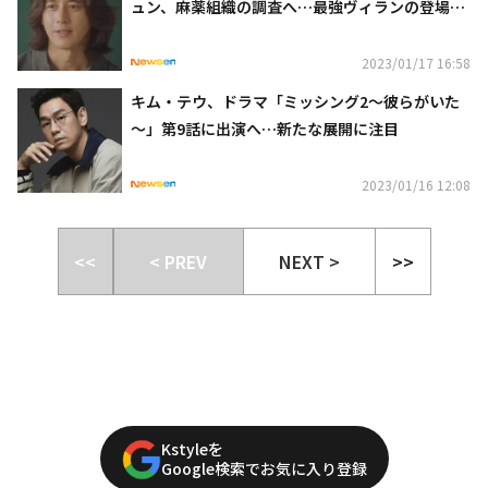
ュン、麻薬組織の調査へ…最強ヴィランの登場に
緊張感漂う【ネタバレあり】
2023/01/17 16:58
キム・テウ、ドラマ「ミッシング2～彼らがいた
～」第9話に出演へ…新たな展開に注目
2023/01/16 12:08
<<
< PREV
NEXT >
>>
Kstyleを
Google検索でお気に入り登録