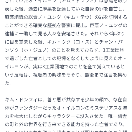
されていたオ・イルヨン（キム・ドンフィ）は意識を取り
戻した後、過去に麻薬を配達していた自身の罪を自首し、
麻薬組織の総責ノ・ユング（キム・テウ）の罪を証明する
ことができる確実な証拠を警察に提出。巨悪ノ・ユングの
逮捕に一助して見る人々を安堵させた。それから3年ぶり
に目を覚ました後、キム・ウク（コ・ス）とチャン・パ
ンソク（ホ・ジュノ）のことを覚えておらず、3工業団地
で過ごした亡者としての記憶をなくしたように見えたオ・
イルヨンが、実は3工業団地でのことを全て覚えていると
いう反転は、視聴者の興味をそそり、最後まで注目を集め
た。
キム・ドンフィは、善と悪が共存する少年の顔で、存在自
体がファンタジーだったオ・イルヨンのミステリアスな魅
力を極大化しながらキャラクターに没入させた。唯一幽霊
の町と外の世界を行き来できる能力を持った亡者であり、