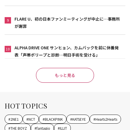
FLARE U、初の日本ファンミーティングが中止に…事務所
9
が謝罪
ALPHA DRIVE ONE サンヒョン、カムバックを前に休養発
10
表「声帯ポリープと診断…明日手術を受ける」
もっと見る
HOT TOPICS
#
2NE1
#
NCT
#
BLACKPINK
#
KATSEYE
#
Hearts2Hearts
#
THE BOYZ
#
fantagio
#
ILLIT