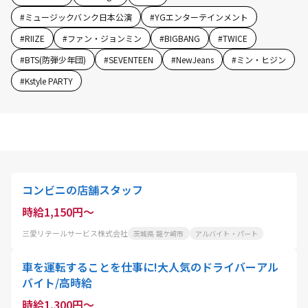
#
ミュージックバンク日本公演
#
YGエンターテインメント
#
RIIZE
#
ファン・ジョンミン
#
BIGBANG
#
TWICE
#
BTS(防弾少年団)
#
SEVENTEEN
#
NewJeans
#
ミン・ヒジン
#
Kstyle PARTY
コンビニの店舗スタッフ
時給1,150円～
三愛リテールサービス株式会社
茨城県 龍ケ崎市
アルバイト・パート
車を運転することを仕事に!大人気のドライバーアル
バイト/高時給
時給1,300円～