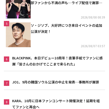
部ファンから不満の声も…ライブ配信で謝罪
「コミュニケーション不足だった」
2026/08/08 08:39
5
ソ・ジソブ、大好評につき来日イベントの追加
公演が決定！
2026/08/07 03:57
BLACKPINK、本日デビュー10周年！直筆手紙でファンに感
6
謝「皆さんのおかげでここまで来られた」
JO1、9月の韓国ソウル公演の中止を発表…事務所が謝罪
7
KARA、10月に日本ファンコンサート開催決定！延期を経
8
てファンと再会へ