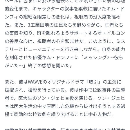
ベールに包まれた姿から過去のことが明かされた後の心理
的変化まで、キャラクターの叙事を柔軟に描いたキム・ド
ンフィの繊細な眼差しの変化は、視聴者の没入度を高め
た。また、3工業団地の住民たちを慰めながら、亡者たち
の事情を知り、町を離れるようサポートするオ・イルヨン
の善良な心は、視聴者の心を和ませた。このように、ミス
テリーとヒューマニティーを行き来しながら、自身の能力
を刻印させた俳優キム・ドンフィに「ミッシング2～彼ら
がいた～」終了の感想を聞いた。
また、彼はWAVVEのオリジナルドラマ「取引」の主演に
抜擢され、撮影を行っている。彼は作中で拉致事件の主導
者で、医大生のソン・ジェヒョ役を演じる。ソン・ジェヒ
ョは医大生活の中で直面した危機から抜け出そうとする過
程で衝動的な拉致劇を繰り広げることに中心人物だ。