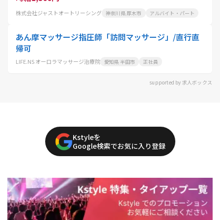
株式会社ジャストオートリーシング
神奈川県 厚木市
アルバイト・パート
あん摩マッサージ指圧師「訪問マッサージ」/直行直
帰可
LIFE.NS オーロラマッサージ治療院
愛知県 半田市
正社員
supported by 求人ボックス
Kstyleを
Google検索でお気に入り登録