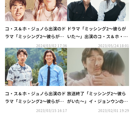
コ・ス＆ホ・ジュノら出演のド
ドラマ「ミッシング2～彼らが
ラマ「ミッシング2～彼らがい
いた～」出演のコ・ス＆ホ・ジ
た～」DVD-BOXが5月10日
ュノ、独占インタビューが7月2
2024/03/02 17:36
2023/05/24 18:01
（金）より発売決定
0日にKNTVにて初放送
放送終了「ミッシング2～彼ら
コ・ス＆ホ・ジュノら出演のド
がいた～」イ・ジョンウンの死
ラマ「ミッシング2～彼らがい
因が明らかに…すべての霊は無
た～」5月26日よりKNTVにて
2023/03/15 16:17
2023/02/01 19:29
事成仏できるのか【ネタバレあ
日本初放送
り】