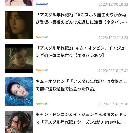
2023/12/30 18:32
「アスダル年代記2」EXO スホ＆唐田えりかが再
び登場…最後のどんでん返しに注目【ネタバレあ
り】
2023/10/24 13:23
「アスダル年代記2」キム・オクビン、イ・ジュ
ンギの正体に気付く【ネタバレあり】
2023/09/18 17:42
キム・オクビン「『アスダル年代記』は女優とし
て前に進む過程で出会った作品」
2023/09/16 19:30
チャン・ドンゴン＆イ・ジュンギら出演の新ドラ
マ「アスダル年代記」シーズン2がDisney+にて9
月16日（土）より独占配信！