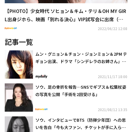
【PHOTO】少女時代 ソヒョン＆キム・テリ＆OH MY GIR
L出身ジホら、映画「別れる決心」VIP試写会に出席（動
画あり）
2022/06/22 12:08
記事一覧
ムン・グニョン＆チョン・ジョンミョン＆2PM テ
ギョン出演、ドラマ「シンデレラのお姉さん」リ
マスター版が約10年ぶりに公開
2021/11/17 18:00
ソウ、足の骨折を報告…SNSでギプス＆松葉杖姿
の写真を公開「手術を2回受ける」
2021/08/12 13:35
ソウ、インタビューでBTS（防弾少年団）への思
いを告白「今も大ファン、チケットが手に入らな