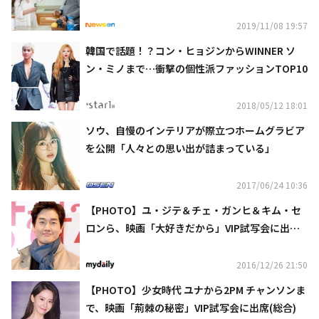
ット公開
2019/11/08 19:57
韓国で話題！？コン・ヒョジンからWINNER ソ
ン・ミノまで…衝撃の個性派ファッションTOP10
2018/05/12 18:01
ソウ、自慢のインテリアが際立つホームグラビア
を公開「人々との思い出が詰まっている」
2017/06/24 10:36
【PHOTO】ユ・ジテ＆チェ・ガンヒ＆キム・セ
ロンら、映画「大好きだから」VIP試写会に出席
(総合)
2016/12/26 21:50
【PHOTO】少女時代 ユナから2PM チャンソンま
で、映画「荊棘の秘密」VIP試写会に出席(総合)