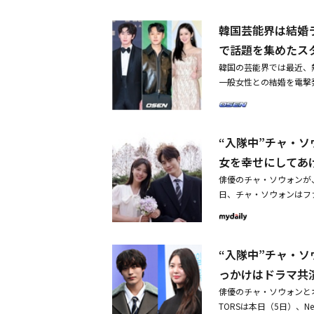
4年5月に除隊する予定だ。
に直筆の手紙を掲載し「
ィジュの人生を、繊細に
Tを制作・KangNam
て、僕を幸せにしてくれ
を寄せる男性で、マソン
韓国芸能界は結婚
持って恋愛し始め、結婚
ュ・ウジンは完璧そうな
で話題を集めたス
福が訪れました。まだ足
う人が多すぎるため、弱
韓国の芸能界では最近、
みが変わることを感じて
の人生を生きることがで
一般女性との結婚を電撃
現在軍服務中だ。1986
チェ・ヘラ役を演じ、ド
きはさらに大きかった。
ラマ「二番目の夫」で共
い、果てしない欲望と推
は優れた美貌を兼備した
との結婚・妊娠を発表き
うなチェ・ヘラの悪行は
ぶことになった」と知ら
の結婚を報告「彼女を幸
このように同作は、様々
“入隊中”チャ・
はソウル某所で非公開で
多事多難な人生を描く俳
の声が寄せられている。
ュニョン、クォン・ファ
女を幸せにしてあ
演し、映画やドラマを通
ドラマ「勇敢無双ヨン・
俳優のチャ・ソウォンが
り、結婚を控えているス
ートする。
日、チャ・ソウォンはフ
に恋を育み、自筆の手紙
トルで、直筆手紙を公開
スビンとの結婚をサプラ
たしている僕は、体も心
事務所は「ユン・バクは
き恋人で人生のパートナ
頼と愛の中で互いの力に
“入隊中”チャ・
で、彼女を幸せにしてあ
の愛と信頼を与えてくれ
るようになりました」と
っかけはドラマ共
た」と明らかにした。ユ
「子どもという大切な祝
どを通じて活発な活動を
俳優のチャ・ソウォンとオ
けでも、人生への意気込
も結婚発表が相次いでいる。
TORSは本日（5日）、
愛のおかげで、チャ・ソ