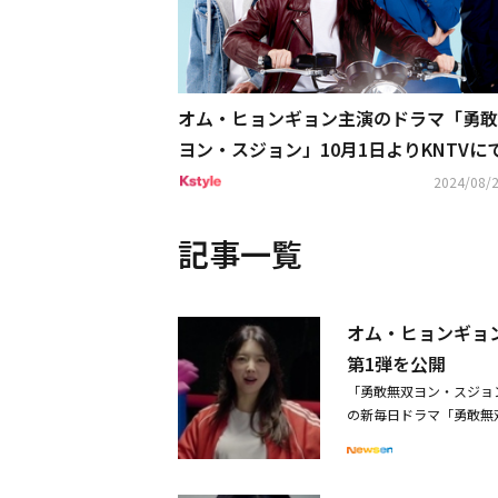
オム・ヒョンギョン主演のドラマ「勇敢
ヨン・スジョン」10月1日よりKNTVに
初放送
2024/08/2
記事一覧
オム・ヒョンギョ
第1弾を公開
「勇敢無双ヨン・スジョ
の新毎日ドラマ「勇敢無
出：イ・ミンス、キム・ミ
な女性ヨン・スジョン（
ィジュ（ソ・ジュニョン