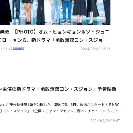
無双
【PHOTO】オム・ヒョンギョン＆ソ・ジュニ
て日本
ョンら、新ドラマ「勇敢無双ヨン・スジョ
ン」制作発表会に出席
1 16:47
2024/05/03 15:31
ン主演の新ドラマ「勇敢無双ヨン・スジョン」予告映像
ン」が予告映像第1弾を公開した。韓国で5月6日に放送がスタートするMBC
双ヨン・スジョン」（企画：チャン・ジェフン、脚本：チェ・ヨンゴル、演
スク、制作：MBC C＆I）は、現代版巨匠イム・サンオクになりたいタフ
2024/04/09 19:47
オム・ヒョンギョン）と、彼女に運命を託した粘り強くてケチな男性ヨ・ウ
）が繰り広げる、痛快な恋愛復讐劇だ。オム・ヒョンギョン、ソ・ジュニョ