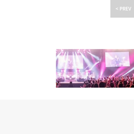
「アンダーカバー（原題）
ス情報「二番目の夫」・Vol
ギョンとジェミンの実父
を達成！ （＊）グッド
げ、子供も授かったソナ
/ スカパー！番組配信
< PREV
8：2話収録／ほか：3話収録
息子のジェミン、ジェギ
（ハン・ギウン）と2人
討ちをかけるように、ジ
ノ、イ・スンジュン、クォ
0、12、14、16、18：
る。孫のテヤン（実は養
がサンヒョクは彼女を捨
せを根こそぎ奪われ死ぬ
ッキ】朝の韓ドラ放送日時
ンタル開始※Vol.20、2
などバカ息子を排除して
に、ジェギョンはソナに
ョクに対して壮絶な復讐
し / スカパー！ 番組
（金）レンタル開始※全巻3
も、結局は血のつながっ
われ死ぬより辛い地獄に
は？ 果たしてソナは、襲
1/24（火）スタート！ 
※全巻3話収録・Vol.4
に揺らぎだす。まず帝国
な復讐を開始！ そんな
復讐に次ぐ復讐、陰謀に
イ・ジヌク、ヤン・ドン
様＞1話30分／16:9 
うに見えた妻ヘランの存
ナは、襲いかかる運命を跳
付けにし、同時間帯視聴
ネル」ホームページ：https://
語※商品デザイン／組枚数
絡み合い、最終的には帝
讐、陰謀に次ぐ陰謀と、
走する、ドロドロ復讐エ
／韓国放送：2021.8.
捨ててそれを助ける者、
て、同時間帯視聴率1位
最優秀演技賞をダブル受
（C）2021MBC※11
大塚毅彦（翻訳家）■リリ
ドロドロ復讐エンターテ
劇のヒット作でお馴染み
公式サイト：https://kande
～27好評リリース中3月3
れた女性が捨て身で挑む
人の仮面をかぶって復讐
BCユニバーサル・エンタ
目の夫」Vol.1～9 20
到！彼女を支える心優しい
束をあなたに」「ファイテ
にて11月18日（金）よ
ム・ヒョンギョンとは2
～Miss Lee～」ハ
ト©2021MBC公式サイト：http
て、「チャ・ソウォンが
【スタッフ】演出：キム
ルで活躍する彼は、ドラ
ク」■関連サイト・「二番目の夫
は、「赤い袖先」の2P
s://youtu.be/RyiJLtc
た。本作での2人の熱演
技賞をダブル受賞という
者話題性＞マクチャンが
「ピンクのリップスティ
の連鎖がよりパワーアッ