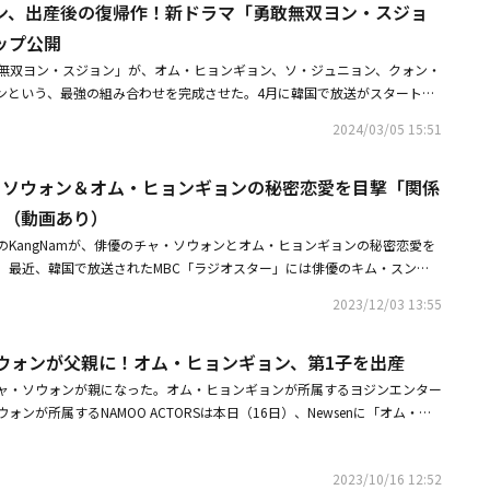
ン、出産後の復帰作！新ドラマ「勇敢無双ヨン・スジョ
ェ・ヘラ役）、クォン・ファウン（チュ・ウジン役）が劇中、愛と血縁で絡
て出会い、相乗効果を生み出す予定だ。公開された予告映像は、リング上で
ップ公開
とチェ・ヘラの姿から始まる。片手にはゴム手袋をはめ、もう片方の手には
敢無双ヨン・スジョン」が、オム・ヒョンギョン、ソ・ジュニョン、クォン・
ャクのように振り回していたヨン・スジョンは、素早くチェ・ヘラの両頬を
ンという、最強の組み合わせを完成させた。4月に韓国で放送がスタートす
せる。手が見えないほど速いヨン・スジョンの攻撃が続くと、これを見守っ
勇敢無双ヨン・スジョン」（企画：チャン・ジェフン、脚本：チェ・ヨンゴ
カッコいい、ヨン・スジョン」と彼女を応援した。ヨ・ウィジュの応援に支
2024/03/05 15:51
ム・ミスク、制作：MBC C＆I）は、現代版巨匠イム・サンオクになりた
は華やかなテクニックでチェ・ヘラを制圧し、笑いを誘う。マソングループ
ョン（オム・ヒョンギョン）と、彼女に運命を託した粘り強くてケチな男性
（クォン・ファウン）も二人の試合を興味深く見ている。しかし、チュ・ウ
ャ・ソウォン＆オム・ヒョンギョンの秘密恋愛を目撃「関係
ニョン）が繰り広げる、痛快な恋愛復讐劇だ。いつも作品で確かな存在感を
いるのか詳しい事情は分からない。いったいヨン・スジョンとチェ・ヘラが
ンギョン、ソ・ジュニョン、クォン・ファウン、イム・ジュウンが、四角関
」（動画あり）
何なのか、関心が高まっている。このように「勇敢無双ヨン・スジョン」は
クラッシュ（女性から見てもカッコいい女性）な女性と粘り強くてケチな男
の女性ヨン・スジョンと、気に入ったものは全て手に入れなければならない
のKangNamが、俳優のチャ・ソウォンとオム・ヒョンギョンの秘密恋愛を
出会いが、好奇心を刺激する。まず、オム・ヒョンギョンはクールな魅力を
リングの現場を盛り込んだ予告映像第1弾でドラマへの関心を高めた。二転
。最近、韓国で放送されたMBC「ラジオスター」には俳優のキム・スン
ーホスト、ヨン・スジョン役を務める。ヨン・スジョンは、ストレートな性
、果たしてヨン・スジョンとチェ・ヘラのうち、勝者は誰になるのだろう
rの松田部長、KangNam、お笑いタレントのキム・ヨンミョンがゲストとして出
中高年まで幅広い女性ファンを抱えているが、好きな男性とは目も合わせら
2023/12/03 13:55
時5分から放送がスタートする。
amは、昨年7月にチャ・ソウォン、オム・ヒョンギョンと一緒に出演した「ラ
。果たして、ヨン・スジョンは好きな人の前で、気持ちを打ち明けることが
及した。当時、チャ・ソウォンは「オム・ヒョンギョンさんが理想のタイプ
キャラクターを披露するオム・ヒョンギョンのイメージチェンジに注目が集
ソウォンが父親に！オム・ヒョンギョン、第1子を出産
問に「完璧だ」と答えて注目を集めた。KangNamは「撮影が終わった後、
女は昨年6月、俳優チャ・ソウォンとの結婚と妊娠のニュースを発表した。
『あの二人恋愛しているみたい』と言った」とし、「（テーブルの下で）何
ャ・ソウォンが親になった。オム・ヒョンギョンが所属するヨジンエンター
な男の子を出産し、今作が6ヶ月ぶりの復帰作となる。現在、夫のチャ・ソウ
恋愛を目撃した瞬間を再現した。また「家に帰ってから妻にも『二人は10
ンが所属するNAMOO ACTORSは本日（16日）、Newsenに「オム・ヒ
め、兵役が終わり次第、2人は結婚式を挙げる予定だ。続いてソ・ジュニョ
言った。数ヶ月後に記事が出てほっこりした」と伝えた。チャ・ソウォンと
ォンに第1子の息子が誕生した」と伝えた。母子ともに健康だという。2人
母親と一緒に暮らしている、粘り強くてケチな男性ヨ・ウィジュを演じる。
年6月に結婚を前提に交際していることを妊娠のニュースと共に知らせた。
提に交際しており、結婚式はチャ・ソウォンが除隊した後に行う予定だ。結
ために、全力を尽くして一生懸命に生きてきたが、自分がマソングループの
月息子を産み、チャ・ソウォンは昨年11月に陸軍現役として入隊して、202
2023/10/16 12:52
ていない」と発表した。当時、チャ・ソウォンは自身のファンコミュニティ
きなショックを受ける。ジェットコースターのようにダイナミックなヨ・ウ