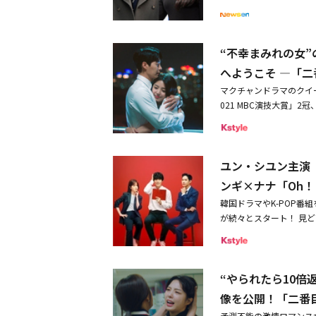
た。彼女は「私の心の空
じて知り合い、ドラマの
るためもっと頑張ります
かった私に、心の憩いの
に交際しており、チャ・
ため頑張ります」と付け加
た、私が尊敬して愛して
スについては「祝福のよ
年生まれで、5歳離れた
ENUSのアリス（ソン・
“不幸まみれの女
切な命を待っている」と
されたケーブルチャンネ
郎及び家族に配慮し、両
プル（女性が年上のカッ
へようこそ ―「
送されたMBCドラマ「
ンも7日、11月に一般
名のイ・チャンヨプで活動
属事務所であるヨジンエン
マクチャンドラマのクイー
い、へインは現在妊娠中
生経験があり、TWICE
の関係者は「2人は結婚
021 MBC演技大賞」
い。女優のオム・ヒョン
ォン、作品への反響に驚
す」とし、「2人への祝
夫」のDVDが好評レンタ
ィン♡ガール！～Miss
ウォン、本日（11/22）
てきたこの祝福を分かち
ョンギョンが魅せる捨て
した。2人は結婚と同時
NAMOO ACTORS
2人に温かい目と応援を
女の捨て身の復讐劇だ。
電撃発表して人々を驚か
げます。チャ・ソウォン
予定だ。チャ・ソウォンの
ユン・シユン主演
ど、これまでも復讐劇の
方と約2年の交際を経て
後にお互いに対する好感
ンギョンとの結婚・妊娠
娘、復讐を決意した決然
善良な性格、そして何よ
ンギ×ナナ「Oh
チャ・ソウォンの除隊後
陸軍現役で服務【チャ・
た演技など、達者なとこ
になった」と明かした。
い命が宿りました。2人
ナップ
韓国ドラマやK-POP番
皆さん、お元気ですか？
ェ・ソウォン。「ファイテ
に恋を育て結婚を報告し
に彼らにやってきたこの
が続々とスタート！ 見
います。本日、報道を見
演。凛々しいイケメンと
階を一緒に乗り越えてい
す。いつもチャ・ソウォ
演の「サイコパス ダイ
込めて手紙を書きます。
歌声でドラマを盛り上げ
も！ウエディンググラビ
人に温かい目で応援をお
と錯覚する男を描いたコ
て、僕を幸せにしてくれ
る立ち入り禁止を示す警
美しいウエディングドレ
に演じている。共演は「私の
持って恋愛し始め、結婚
に連行される主人公ポン
“やられたら10
りは出馬から！？」のパ
訪れました。まだ足りな
面から始まる。必ず無念
本来の予定話数を大幅に
変わることを感じていま
像を公開！「二番目
を挙げるソナとムン・サ
ト。悪女に、そして夫に
できました。これからも
式を挙げ、間もなく息子
予測不能の激情ロマンス