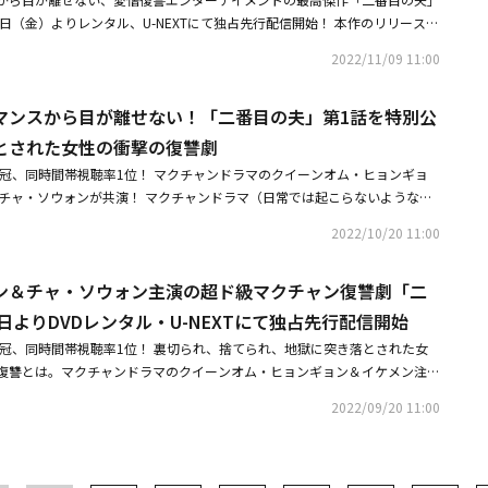
の超ド級マクチャン復讐劇。ヒロインを新マクチャン・クイーンオム・ヒョ
いい人になるため頑張ります。ありがとうございます。
あり財閥の娘ユン・ジェギョン（オ・スンア）が、サンヒョクを誘惑したこ
18日（金）よりレンタル、U-NEXTにて独占先行配信開始！ 本作のリリースを
地獄に突き落とす恐ろしい悪女をRAINBOW出身のオ・スンアが演じてい
する。ジェギョンもまた彼の子を身ごもり、ソナと息子の存在を知りつつも
ャンシーンに慄くこと必至のスペシャルPVとスペシャルダイジェストが公
～恋が出来ない僕とカノジョの同居生活～」「私の解放日誌」のイ・ミンギ
2022/11/09 11:00
っ走る。ソナの悲劇はジェギョンに夫を奪われたことから始まった。サンヒ
ナ（オム・ヒョンギョン）に向かって、ソナの恋人サンヒョク（ハン・ギウ
！？」AFTERSCHOOLのナナが共演した同居ラブコメディ「Oh！ご主人
ソナの祖母とサンヒョク、ジェギョンが路上で言い争いをするうちに、ジェ
令嬢ジェギョン（オ・スンア）が、いきなりビンタをかますシーンから始ま
ート。利己的な脚本家と苦労人の人気女優、恋に不器用な2人が次第に距離
し、頭を打って命を失う。しかし、サンヒョクとジェギョンはその場から逃
マンスから目が離せない！「二番目の夫」第1話を特別公
と裏切りの超ド級マクチャンシーン。サンヒョクを奪われ、やられっぱなしだ
。CNBLUEのカン・ミンヒョクがヒロインに片思いするハイスペック男性役
ェギョンは会社で、自分を脅迫する男を階段から突き落としてしまい、男は
ら10 倍返しでやり返す」と、ジェギョンをビンタし反撃。そんな二人は、
とされた女性の衝撃の復讐劇
角関係を繰り広げる。さらにドラマの放送を記念し、主演2人のミニインタ
ソナが男を突き落とすところを見たという目撃者をでっちあげ、ソナはジェ
みならず、髪の毛を引っ張りあっての取っ組み合いや、水やジュースを顔面
する。◆「エマージェンシーカップル」平日朝に毎日放送する『【週5 de
賞」2冠、同時間帯視聴率1位！ マクチャンドラマのクイーンオム・ヒョンギョ
犯として逮捕される。ジェギョンとサンヒョクの結婚式が華やかに挙行され
らに、机のモノにあたり散らかしたり、ちゃぶ台をひっくり返したりと、凄
では、「エマージェンシーカップル」がスタート。スピード離婚した元夫婦
.1チャ・ソウォンが共演！ マクチャンドラマ（日常では起こらないような出
判決が下る。懲役5年。ソナが獄中にいる間、愛する息子のセビョクは病気
ナやジェギョンだけでなく、ソナを娘のように可愛がるボクスン（キム・ヒ
会することから始まる一触即発のロマンチックコメディ。主演はチェ・ジニ
る韓国特有のドラマのこと）の爽快・痛快な魅力満載、愛と裏切りの超ド級
連鎖はさらに続く。一方、ジェギョンの腹違いの兄ユン・ジェミンは、財閥
に仕返ししたり、姑の目の前で息子サンヒョクをビンタしたジェギョンに義
2022/10/20 11:00
る。放送作品の詳細は、ホームドラマチャンネルのHPや公式Twitterを要
VDが11月18日よりレンタル開始、同日よりU-NEXTにて独占先行配信開始
になることを夢見ていた。親には米国留学中と嘘をつき、ソウルで演歌歌手
と、やられたらやり返す、息をつかせない衝撃的なマクチャンシーンの連打
ティ豊かな韓国ドラマの数々をお見逃しなく。■放送情報「サイコパス ダ
スを記念して、第1話が特別公開された。ヒロインのポン・ソナ（オム・ヒ
日。ソナとは親の追跡を逃れて女装している時に出会い、お互い「変態男」
んなマクチャンシーンが満載の「二番目の夫」のダイジェストも同時に公開
～＃8】1/2（月）後6:00～【＃9～＃16（終）】1/3（火）後6:00～全1
ン＆チャ・ソウォン主演の超ド級マクチャン復讐劇「二
疑で逮捕される衝撃的なシーンから始まる第1話。刑務所に入れられたソナ
悪の出会いだったが、徐々に二人の仲は近づいていく。ソナの事情を知り腹
を演じるのは、「被告人」「復讐の花束をあなたに」など復讐劇のヒット作
放送 / スカパー！番組配信出演：ユン・シユン、チョン・インソン、パク・ソ
出し無念を晴らすと誓うが。明るくて正義感のあるソナは、まだ籍は入れて
事を知った時、ソナの復讐の協力者に、そして恋人へと関係は発展してい
8日よりDVDレンタル・U-NEXTにて独占先行配信開始
ンギョン。愛らしい女性から魔性の女に変身し、一人二役で別人の仮面をか
ァン・ヒョウン「二番目の夫」※ベーシック初放送放送日時：1/9（月）ス
ク（ハン・ギウン）との間に息子を授かり、サンヒョクの母ヤン・マルジャ
二番目の夫」になるには、越えることのできない障害がひそんでいた。4年
るなど、毎回見せる痛烈な反撃ぶりに視聴者からのエールが殺到！ 彼女を
賞」2冠、同時間帯視聴率1位！ 裏切られ、捨てられ、地獄に突き落とされた女
）後11:30～ 他全150話 / スカパー！番組配信出演：オム・ヒョンギョ
していた。ソナが陣痛で病院に運ばれた日、会社の飲み会に出たサンヒョク
出獄する。流産を隠すためにフランスに渡っていたジェギョンとサンヒョク
るのは、「ファイティン♡ガール！～Miss Lee～」以来オム・ヒョンギョ
復讐とは――。マクチャンドラマのクイーンオム・ヒョンギョン＆イケメン注目
ン・ギウン、オ・スンア「Oh！ご主人様～恋が出来ない僕とカノジョの同
ェギョン（オ・スンア）の誘惑に負けて、不倫をしていたのだった。あると
ジェギョンの父を騙すため養子を実子だと偽り帰国する。また、ジェミンも
るチャ・ソウォン。本作では凛々しいイケメンぶりを発揮して、「チャ・ソ
ンが共演！ マクチャンドラマ（日常では起こらないような出来事や事件が次々
放送放送日時：1/10（火）スタート！ 毎週（火）（水）後3:20～ 他全16
リに遭っているところを見かけたソナは、財布を奪い返すが犯人を逃してし
いにジェギョンとサンヒョクに対するソナの復讐戦が幕を開ける。秘密と
2022/09/20 11:00
る」というファンが急増するほど大ブレイク！ ミュージカルで活躍する彼
マのこと）の爽快・痛快な魅力満載、愛と裏切りの超ド級復讐劇「二番目の
出演：イ・ミンギ、ナナ（AFTERSCHOOL）、カン・ミンヒョク（CNBLU
るソナを止めたのは、財布の持ち主でサンヒョクの不倫相手であるジェギョ
化けての復讐、契約結婚などなど、加速度を上げた怒涛の展開で最終話へと
っている。さらに本作の後でバラエティ番組に登場したときは、「赤い袖先」
日よりレンタル開始、同日よりU-NEXTにて独占先行配信開始となることが決定
～恋が出来ない僕とカノジョの同居生活～』放送記念 イ・ミンギ×ナナ イン
てられ、地獄に突き落とされた女性が捨て身で挑む衝撃の復讐劇に目が離せ
がり＞がすべてを狂わせる財閥という名の帝国の崩壊物語が進んでいくにつ
位（＊）を勝ち取るなど人気沸騰ぶりを印象づけた！ 本作での2人の熱演は
とき、それは復讐なのか愛なのか――！？本作は予測不能の激情ロマンスから目
送日時：1/5（日）深3:15～、1/29（日）深3:15～スカパー！ 番組配信
1月18日からDVDレンタル、U-NEXTで独占先行配信開始となる。■リリー
ーマが潜んでいることに気付く。それは＜血縁の帝国＞とその崩壊だ。ジェ
演技大賞＜毎日ドラマ部門＞でそれぞれ最優秀演技賞をダブル受賞という快挙
ンターテイメントの最高傑作だ。愛するサンヒョクと2人だけの結婚式を挙