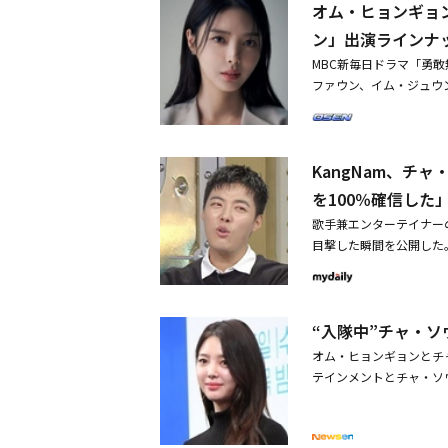
オム・ヒョンギョ
ン、イム・ジュウン（チ
み合った4人の人物とし
ン」出演ラインナ
対峙中のヨン・スジョン
MBC新毎日ドラマ「勇
ゴム手袋を持ってヌンチ
ファウン、イム・ジュウ
攻撃し、ノックダウンさ
るMBC新毎日ドラマ「
ていたヨ・ウィジュは「
ル、演出：イ・ミンス、キ
えられ、ヨン・スジョン
いタフな女性ヨン・スジ
の後継者、チュ・ウジン
KangNam、チ
ヨ・ウィジュ（ソ・ジュ
ジンも二人がなぜ戦って
発揮してきたオム・ヒョ
を100％確信した
リング上で会った理由は
係を描く。特に、ガール
爽やかな魅力を持つ辰年
歌手兼エンターテイナー
性の恋愛という興味深い
悪女チェ・ヘラのスパー
目撃した瞬間を公開した
持つ、辰年生まれのショ
三転する激しい勝負の中
ス、日本人YouTube
格で先輩・後輩を始め、
か。韓国で5月6日午後7
演した。この日KangN
れない恋愛下手な人物だ
ジオスター」について言
できるのか、内柔外剛な
“入隊中”チャ・
と一致するか」という質
まる。これに先立ち、彼
控え室でマネージャーに
オム・ヒョンギョンとチ
同年10月、彼女は元気
かを渡していた」と秘密
テインメントとチャ・ソウォ
ォンは軍服務中であるた
0％付き合ってるよ』と
ョンギョンとチャ・ソウ
ンは、知的障がいを持つ
オム・ヒョンギョンは今
は今年6月、「結婚を前
気弱な母親を幸せにする
オム・ヒョンギョンは先
婚式の日程はまだ決まっ
孫であることを知り、大