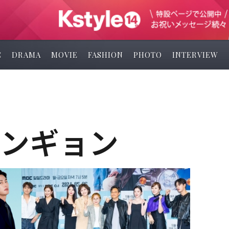
C
DRAMA
MOVIE
FASHION
PHOTO
INTERVIEW
ョンギョン