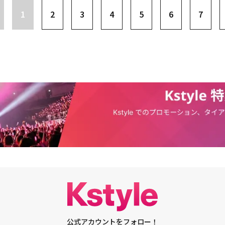
」放送日時：1/12（木）スタート！ 毎週（水）～（金）後0:00～全16話
.1～9（1～23話）2022年11月18日（金）レンタル開始※Vol.2、4、6、
である財閥グループ会長テグクは最初、ワンマンで愛妻家として描かれる。
データコーポレーション調べ＜非ドラマ出演者話題性＞愛する人サンヒョク
。ところがサンヒョクは彼女を捨てて、財閥の令嬢ジェギョンと結婚。追い
出演：チ・ジニ、キム・ヒョンジュ、ヨン・ウジン、ハン・ソナ、ホ・ジュ
1
2
3
4
5
6
7
・Vol.10～18（24～45話）2023年1月6日（金）レンタル開始※Vol.1
ョンとサンヒョクの娘夫妻を屋敷に住まわせ、夕食は屋敷の食堂で共にす
だけの結婚式を挙げ、子供も授かったソナ（オム・ヒョンギョン）。ところ
ェギョンはソナに次々と罠を仕掛け、彼女の大切なもの全てを奪いとる。幸
ン・ヘヒョ、ハン・ゴウン「エマージェンシーカップル」※【週5 de イ
2話収録／ほか：3話収録・Vol.19～27（46～69話）2023年2月3日（金）レ
子）を後継者だと可愛がる。彼が信奉するのは血の同一性で、大名家や商家
てて、財閥の令嬢ジェギョン（オ・スンア）と結婚。追い討ちをかけるよう
より辛い地獄に落とされたソナは、死の淵から蘇ると、ジェギョンとサンヒ
：1/24（火）スタート！ 毎週（月）～（金）前7:00～全21話 ※再放送な
2、24：2話収録／ほか：3話収録・Vol.28～36（70～96話）2023年3月3日
養子に継がせるのが当たり前の日本的な＜家＞ではない。ジェギョンの悪事
次々と罠を仕掛け、彼女の大切なもの全てを奪いとる！ 幸せを根こそぎ奪
を開始。そんな彼女が新たな結婚を決意したとき、その裏に隠された真実と
配信出演：チェ・ジニョク、ソン・ジヒョ、イ・ピルモ「三銃士」放送日時：
話収録・Vol.37～45（97～123話）2023年4月5日（水）レンタル開始
た娘だからと許される。しかし、その堅固に見えた帝国も、ソナの復讐と共
落とされたソナは死の淵から蘇るや、ジェギョンとサンヒョクに対して壮絶
いかかる運命を跳ね飛ばして失った人生を取り戻すことができるのか――！？
毎週（月）～（金）深0:15～全12話出演：ジョン・ヨンファ（CNBLUE）、
6～54（124～150話）2023年5月10日（水）レンタル開始※全巻3話収録＜仕
の成立が闇に包まれていることが分かり、理知的で貞淑、夫を愛しているよ
彼女が新たな結婚を決意したとき、その裏に隠された真実とは？果たしてソ
次ぐ陰謀と、毎回想像を遥かに超えたローラーコースター展開が視聴者を釘
グン、チョン・ヘイン、ソ・ヒョンジン■関連サイト「ホームドラマチャン
LB HD／カラー／音声：韓国語2chステレオ（ドルビーデジダル）／字幕：日本
在にも疑惑が走る。後継者ジェミンの離反、そしてそれに＜出生の秘密＞が
ね飛ばして失った人生を取り戻すことができるのか――！？ 復讐に次ぐ復
率1位を記録！ 復讐と2度目のロマンスを巡って波瀾万丈のストーリーが暴
www.homedrama-ch.com/special/k_drama
／仕様は変更になる可能性がございます。製作年：2021／韓国／全150話
国の崩壊を招く。不幸のどん底に落とされた女の捨て身の復讐劇と、血縁を
毎回、想像を遥かに超えたローラーコースター展開が視聴者を釘付けにし
ンターテイメントの最新傑作がついに登場。主演2人が「MBC演技大賞」で
9～2022.4.5／MBC発売・販売元：NBCユニバーサル・エンターテイメント
血縁を信じた者の没落。最終話まで、まさに目が離せないドラマだ。執筆：
を記録！ 復讐と2度目のロマンスを巡って波瀾万丈のストーリーが暴走する
賞！ヒロインを演じるのは、「被告人」「復讐の花束をあなたに」など復讐
月18日（金）よりU-NEXTにて独占先行配信開始！■関連サイト「二番目の夫」
ース情報「二番目の夫」U-NEXTにて独占先行配信中◯レンタルDVDVol.1
イメントの最新傑作がついに登場！裏切られ、捨てられ、地獄に突き落とさ
のオム・ヒョンギョン。愛らしい女性から魔性の女に変身し、一人二役で別
ra.jp/sp/nibanme/
日（金）Vol.28～36リリース以降Vol.54まで順次リリース発売・販売元：N
衝撃の復讐劇「二番目の夫」は11月18日リリース。■リリース情報「二番
相手を翻弄するなど、毎回見せる痛烈な反撃ぶりに視聴者からのエールが殺
ーテイメント（C）2021MBC【キャスト】オム・ヒョンギョン「復讐の花
22年11月18日（金）レンタル開始以降、Vol.54 まで順次リリース※U-NEXT
青年を演じるのは、「ファイティン♡ガール！～Miss Lee～」以来、オ
ィン♡ガール！～Miss Lee～」チャ・ソウォン「ファイティン♡ガール！
り独占先行配信開始！発売・販売元：NBCユニバーサル・エンターテイメン
度目の共演となるチェ・ソウォン。本作では凛々しいイケメンぶりを発揮し
ン・ギウン「最後まで愛」「推理の女王」オ・スンア「秘密と嘘」「不滅の恋人」
s://kandera.jp/sp/nibanme/予告編：https://youtu.be/RyiJLtcSshc
出ているから見る」というファンが急増するほど大ブレイク！ ミュージカ
・チルボン脚本：ソ・ヒョンジュ「最高の恋人」「ピンクのリップスティッ
マのOSTも歌っている。さらに本作の後にバラエティ番組に登場したとき
」公式サイト：https://kandera.jp/sp/nibanme/・予告編：http
M ジュノを超えて話題性1位（＊）を勝ち取るなど、人気沸騰ぶりを印象づけ
Sshc・第1話特別公開：https://youtu.be/JV7sPqpJPfU
は高い評価を受け、「MBC演技大賞」の毎日ドラマ部門でそれぞれ最優秀演
快挙を達成した。（＊）グッドデータコーポレーション調べ＜非ドラマ出演
進化！破壊力MAXの衝撃バトルにハマる視聴者続出本作は、メガヒット作
ック」や「天使の選択」などの脚本家が総力を結集した渾身作。愛憎と復讐
プし、スピード感もさらに倍増！ 主要人物たちに加え、複雑な家族関係を
公式アカウントをフォロー！