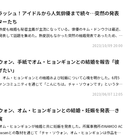
・KangNam、韓国で新事務所のCEOに！新人ボーイズグループONE PAC
僕に、よき恋人で人生のパートナーができました。僕にいつも笑いをくれ
描くソ・ジュニョンの活躍に期待が高まる。そして、ヨン・スジョンが思い
、NiziUメンバーをおもてなし！ユニークなやりとりに注目（動画あり）
る人なので、彼女を幸せにしてあげたい、と思うようになりました。好感を
グループの跡継ぎであるチュ・ウジン役はクォン・ファウンが務める。チ
ラッシュ！アイドルから人気俳優まで続々…突然の発表
まで考えるようになりました」と伝えた。続けて、「子どもという大切な祝
外見とは違って、心に重い病を抱えている人物だ。しかし、自分の没落を願
ターたち
りないですが、ある家庭の家長になるという考えだけでも、人生への意気込
い姿を隠すべく仮面をかぶって生きている。果たして彼は仮面を脱いで自分
熱愛も結婚も秘密主義が主流になっている。俳優のキム・ドンウクは最近、
います」と付け加えた。チャ・ソウォンは昨年11月に陸軍現役で入隊し、
きるのか、注目される。最後にイム・ジュウンは、欲望と利己心の塊である
発表して話題を集めた。熱愛説もなかった突然の結婚発表であったため、驚
年生まれのオム・ヒョンギョンと1991年生まれのチャ・ソウォンは、MBCド
ラマの緊張感を高める。好きなものは何でも手に入れなければ気がすまな
当時、彼の所属事務所は「キム・ドンウクが今冬、結婚式を挙げる。お相手
演し、恋人関係に発展した。・入隊中チャ・ソウォン、オム・ヒョンギョン
進力で、自分に逆らう者は容赦なく攻撃する生まれながらの悪女だ。このよ
2023/10/09 20:00
才媛だ。2人は信頼に基づいて真剣な交際を続け、結婚という美しい実を結
っかけはドラマ共演・入隊中チャ・ソウォン、手紙でオム・ヒョンギョンと
、イム・ジュウンの確かな演技力で作り上げられ、没入感を高める予定だ。
せた。キム・ドンウクは、一般人であるお相手と両家の家族に配慮し、挙式
せにしてあげたい」
な性格を持つキャラクターたちのストーリーを予告している。4人の人物の
ソウォン、手紙でオム・ヒョンギョンとの結婚を報告「彼
行う予定だ。彼は活発な活動の中で恋愛と結婚にも成功し、ファンから祝福
優たちの活躍に、さらに期待が高まっている。オム・ヒョンギョン、ソ・ジ
最近ではドラマ「偶然出会った、あなた」と「有益な詐欺」を立て続けに出
ウン、イム・ジュウンの抜群のシナジー（相乗効果）を引き出すMBC新毎日
げたい」
じて旺盛に活動してきた。キム・ドンウクだけでなく、最近結婚を発表した
スジョン」は、「三度目の結婚」の後番組として4月より韓国で放送がスタ
、オム・ヒョンギョンとの結婚および妊娠について心境を明かした。6月5
ターたちの静かな恋愛と結婚が話題になっている。俳優のユン・バクも静か
ァンコミュニティを通じて「こんにちは。チャ・ソウォンです」というタイ
を通じてファンに結婚のニュースを伝えた。彼は今年5月にモデルのキム・
した。現在軍服務中である彼は「お久しぶりです」とし、「国防の義務を果
イズ発表した。2人は9月2日にソウル某所で挙式を行った。当時、彼の所属
2023/06/07 12:05
も元気になっていることを感じています」と近況を伝えた。また「僕に、よ
お相手との信頼と尊重をもとに夫婦の縁を結ぶことになった。2人は深い信
ーができました。僕にいつも笑いをくれて、僕を幸せにしてくれる人なの
なり、真剣に交際してきた」とし、ユン・バクも「一緒にいる間、僕に多く
ソウォン、オム・ヒョンギョンとの結婚・妊娠を発表…き
げたい、と思うようになりました。好感を持って恋愛し始め、結婚まで考え
て、お互いが感じる幸せと安定感で、今のこの瞬間を決断することになっ
、オム・ヒョンギョンとの結婚のニュースを伝え、愛情を示した。そして
演
ン・バクもドラマ「有益な詐欺」をはじめ、バラエティ番組「笑う社長」な
福が訪れました。まだ足りないですが、ある家庭の家長になるという考えだ
展開、静かな熱愛を経て結婚を発表し、多くの祝福を受けた。アイドル界で
ム・ヒョンギョンが結婚と共に妊娠を発表した。所属事務所のNAMOO AC
みが変わることを感じています」と、妊娠にも言及した。最後に「皆さんの
今月6日、Girl's Dayのソジンは俳優イ・ドンハと11月に結婚すると伝え
Newsenとの取材を通じて「チャ・ソウォン、オム・ヒョンギョンは作品を通
ウォンという役者として生きることができました。これからもいい俳優にな