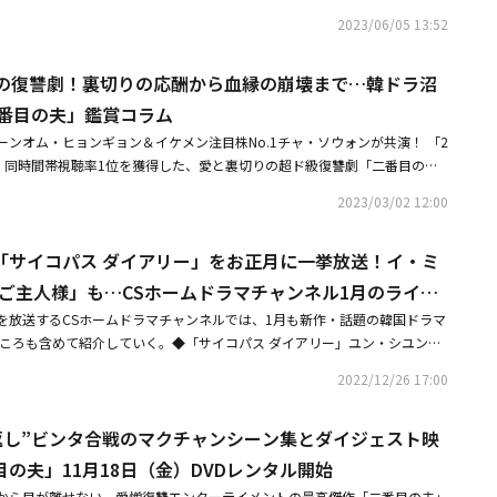
いているところを愛で満たしてくれた人であり、人生を生き抜くことで忙し
終了後にお互いに対する好感につながり、恋人関係に発展した。結婚を前提
。家長としてもベストを尽くして、愛を持って生きています。いい人になる
2023/06/05 13:52
場になってくれた人だ。また、私自身が貴重な人であることを教えてくれ
ソウォンの除隊後に結婚式を挙げる予定だ」と明らかにした。妊娠のニュー
えた。オム・ヒョンギョンとチャ・ソウォンは、それぞれ1986年、1991
いる人だ」とし、イ・ドンハに対する愛情を見せた。また同日、元HELLOV
うに大切な新しい命が宿った。2人は現在、慎重ながらも感謝の気持ちで大
年上年下カップル（女性が年上のカップル）だ。2人は韓国で2019年に放送
ジュヒ）も10月21日に一般男性と結婚すると発表。結婚式は一般人である新
”の復讐劇！裏切りの応酬から血縁の崩壊まで…韓ドラ沼
伝えた。チャ・ソウォンとオム・ヒョンギョンは、5歳離れた年上年下カッ
ルtvN「チョンイル電子 ミス・リー」を通じて初めて縁を結んだ後、昨年放
家の親戚、知人を招いて、非公開で行われるという。さらにLABOUMのヘイ
プル） で、MBCドラマ「二番目の夫」で共演した。チャ・ソウォンは、本
二番目の夫」鑑賞コラム
二番目の夫」の放送終了後、恋人関係に発展した。オム・ヒョンギョンの所
男性と結婚すると発表した。お相手は19歳の時から友人だった男性であるとい
していたが、2019年7月にチャ・ソウォンに活動名を変更。JYPでの練習
ターテインメント、チャ・ソウォンの所属事務所であるNAMOO ACTORS
ンオム・ヒョンギョン＆イケメン注目株No.1チャ・ソウォンが共演！ 「2
であることも伝えた。他にも、熱愛報道なく結婚を電撃発表したスターは多
 ナヨンとオーディション同期と知られている。・「二番目の夫」チャ・ソウ
を前提に交際しており、チャ・ソウォンの除隊後に結婚式を挙げる予定で
2冠、同時間帯視聴率1位を獲得した、愛と裏切りの超ド級復讐劇「二番目の
ギョンと俳優のチャ・ソウォンは、2018年に放送されたドラマ「ファイテ
きも人生の中で記憶に残るキャラクターに出会えると思った・俳優チャ・ソ
福のように、大切な新しい命が宿りました。静かで敬虔に、彼らの元にやっ
ル中、U-NEXTにて独占先行配信中だ。「復讐の花束をあなたに」オム・ヒ
 Lee～」で共演した後、2021年にドラマ「二番目の夫」で再会し、ゴールイン
軍隊へ陸軍現役で服務【NAMOO ACTORS 公式コメント全文】こんにちは。
2023/03/02 12:00
合うため、詳細はお伝えできない点ご了承をお願いいたします。これからも
身の復讐劇ドラマ「二番目の夫」は夫を奪われ、不幸のどん底に落とされた
に妊娠を発表して話題を集めた。また、昨年は女優のチャン・ナラが結婚を
です。本日報道された俳優チャ・ソウォンの記事に関連し、公式コメントを申し上
お願いします」と伝えた。結婚式はチャ・ソウォンが除隊した後に行われる
不幸まみれの女性ソナを演じるのは「被告人」「復讐の花束をあなたに」な
せた。彼女は当時、公式サイトを通じて「映像関連の仕事をする6歳年下の
、オム・ヒョンギョンの2人の俳優は作品を通じて知り合い、ドラマの終了
除隊予定日は、2024年5月21日だ。・入隊中チャ・ソウォン、オム・ヒョ
「サイコパス ダイアリー」をお正月に一挙放送！イ・ミ
ヒット作でお馴染みの女優オム・ヒョンギョン。祖母に育てられた愛らしい
、お互いの人生のパートナーになることを約束した。素敵な笑顔と真面目で
につながり、恋人関係に発展しました。2人は結婚を前提に交際しており、
を発表きっかけはドラマ共演・俳優チャ・ソウォン、本日（11/22）軍隊へ
たる姿、一人二役で金持ちの在米韓国人に扮してジェギョンを翻弄する弾け
りも自分の仕事に全力を尽くすまっすぐな姿勢に好感を抱き、縁を結ぶこと
！ご主人様」も…CSホームドラマチャンネル1月のライン
に結婚式を挙げる予定です。このような中、2人に祝福のように大切な新し
ソウォン 手紙全文】こんにちは。チャ・ソウォンです。お久しぶりです。
ろを見せる。歌手志望の青年で彼女の味方となるジェミン役を演じるのはチ
チャン・ナラは着実にドラマ出演などで活躍しながら、2年余りの間、静か
は現在、慎重ながらも感謝の気持ちで大切な命を待っています。静かで敬虔
組を放送するCSホームドラマチャンネルでは、1月も新作・話題の韓国ドラマ
 国防の義務を果たしている僕は、体も心も元気になっていることを感じて
ィン♡ガール！～Miss Lee～」以来オム・ヒョンギョンとは2度目の共
た。・キム・ドンウク、自身の言葉でファンに結婚を伝える「人生の次の段
祝福を分かち合うため、詳細はお伝えできない点、ご了承をお願いいたしま
どころも含めて紹介していく。◆「サイコパス ダイアリー」ユン・シユン主
て非常に驚いたと思います。皆さんには僕から直接お知らせしたくて、心を
して、彼女の復讐を支える心優しい青年を演じ、本作のOSTにも参加し甘い
く人に出会った」・6歳差カップルユン・バク＆キム・スビン、頬にキス
ンを愛して見守ってくださっている方々に深く感謝申し上げ、これからも2
アリー」をお正月に全話一挙放送！ 本作は、自身がサイコパス連続殺人犯だ
僕に、よき恋人で人生のパートナーができました。僕にいつも笑いをくれ
る。「私は殺していない」殺人の罪を着せられたヒロインが復讐の階段を上
アを公開・チョン・テウ＆チャン・イニ夫妻、チャン・ナラの結婚式に出席
2022/12/26 17:00
願いします。ありがとうございます。
ミックサスペンス。ユン・シユンが、お人好しの男をまるで一人二役のよう
る人だから、彼女を幸せにしてあげたい、と思うようになりました。好感を
察の黄色いテープ、運び出される死体、私は殺していないと叫びながら警察
ス姿も公開
恋したテリウス～A Love Mission～」のチョン・インソン、「恋の始ま
まで考えるようになりました。そしてもう1つ、子どもという大切な祝福が
・ソナ（オム・ヒョンギョン）。ドラマ「二番目の夫」は、この衝撃的な場
倍返し”ビンタ合戦のマクチャンシーン集とダイジェスト映
ク・ソンフン。第1話・第2話は無料放送でお届けする。◆「二番目の夫」
いですが、ある家庭の家長になるという考えだけでも、人生への意気込みが
を晴らすとソナが誓うところで時間は巻き戻され、教会で二人だけの結婚式
超え、全150話の超長編作となった「二番目の夫」が1月より放送スター
す。皆さんの愛のおかげで、チャ・ソウォンという役者として生きることが
の夫」11月18日（金）DVDレンタル開始
ンヒョク（ハン・ギウン）の顔のクローズアップ。ソナとサンヒョクは結婚
すべてを奪われ、人生のどん底に突き落とされた女性が捨て身で挑む衝撃の
いい俳優になるためもっと頑張ります。家長としてもベストを尽くして、愛
のセビョクも授かり、まだ籍は入れていないものの幸せの絶頂だった。しか
から目が離せない、愛憎復讐エンターテイメントの最高傑作「二番目の夫」