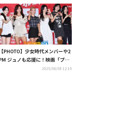
【PHOTO】少女時代メンバーや2
PM ジュノも応援に！映画「プリ
ティ・クレイジー 悪魔が引っ越し
2025/08/08 12:19
てきた」VIP試写会に豪華スター
続々