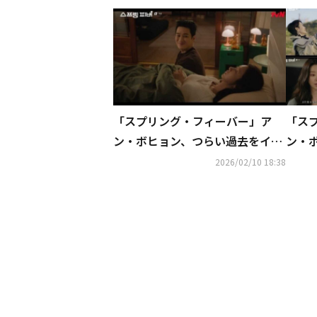
「スプリング・フィーバー」ア
「ス
ン・ボヒョン、つらい過去をイ・
ン・
ジュビンに打ち明ける【ネタバレ
で衝
2026/02/10 18:38
あり】